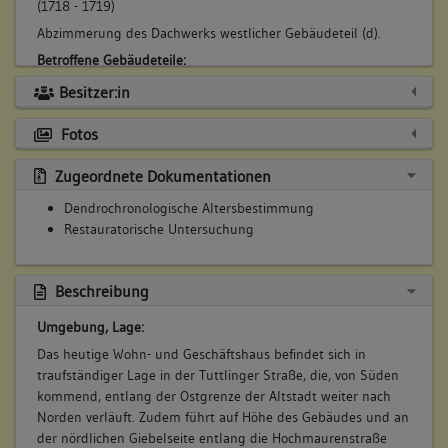
(1718 - 1719)
Abzimmerung des Dachwerks westlicher Gebäudeteil (d).
Betroffene Gebäudeteile:
Dachgeschoss(e)
Besitzer:in
Konstruktionsdetail:
Fotos
Dachform
Zugeordnete Dokumentationen
Satteldach
Dendrochronologische Altersbestimmung
Restauratorische Untersuchung
Beschreibung
Umgebung, Lage:
Das heutige Wohn- und Geschäftshaus befindet sich in
traufständiger Lage in der Tuttlinger Straße, die, von Süden
kommend, entlang der Ostgrenze der Altstadt weiter nach
Norden verläuft. Zudem führt auf Höhe des Gebäudes und an
der nördlichen Giebelseite entlang die Hochmaurenstraße