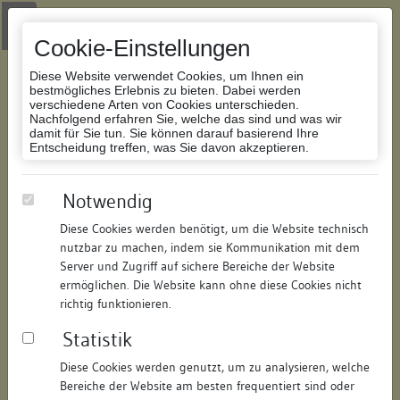
Zur Navigation springen
Zum Inhalt der Website springen
Login
|
Schriftgröße anpassen
|
Kontakt
|
Handbuch
|
Impressum
& Datenschutzerklärung
Cookie-Einstellungen
Diese Website verwendet Cookies, um Ihnen ein
bestmögliches Erlebnis zu bieten. Dabei werden
verschiedene Arten von Cookies unterschieden.
Nachfolgend erfahren Sie, welche das sind und was wir
Datenbank Bauforschung/Restaurierung
damit für Sie tun. Sie können darauf basierend Ihre
Entscheidung treffen, was Sie davon akzeptieren.
Wohn- und Geschäftshaus
Notwendig
Diese Cookies werden benötigt, um die Website technisch
ID:
147891481012
/
Datum:
08.08.2017
nutzbar zu machen, indem sie Kommunikation mit dem
Datenbestand:
Bauforschung und Restaurierung
Server und Zugriff auf sichere Bereiche der Website
ermöglichen. Die Website kann ohne diese Cookies nicht
Als PDF herunterladen:
richtig funktionieren.
Alle Inhalte dieser Seite:
/
Statistik
Objektdaten
Diese Cookies werden genutzt, um zu analysieren, welche
Bereiche der Website am besten frequentiert sind oder
Straße:
Tuttlinger Straße