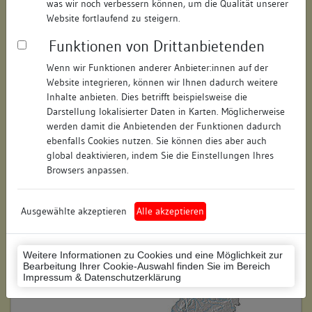
was wir noch verbessern können, um die Qualität unserer
Hausnummer:
17/19
Website fortlaufend zu steigern.
Funktionen von Drittanbietenden
Postleitzahl:
78628
Wenn wir Funktionen anderer Anbieter:innen auf der
Stadt-Teilort:
Rottweil
Website integrieren, können wir Ihnen dadurch weitere
Inhalte anbieten. Dies betrifft beispielsweise die
Regierungsbezirk:
Freiburg
Darstellung lokalisierter Daten in Karten. Möglicherweise
werden damit die Anbietenden der Funktionen dadurch
Kreis:
Rottweil (Landkreis)
ebenfalls Cookies nutzen. Sie können dies aber auch
global deaktivieren, indem Sie die Einstellungen Ihres
Wohnplatzschlüssel:
8325049025
Browsers anpassen.
Flurstücknummer:
keine
Ausgewählte akzeptieren
Alle akzeptieren
Historischer Straßenname:
keiner
Historische Gebäudenummer:
keine
Weitere Informationen zu Cookies und eine Möglichkeit zur
Bearbeitung Ihrer Cookie-Auswahl finden Sie im Bereich
Lage des Wohnplatzes:
Impressum & Datenschutzerklärung