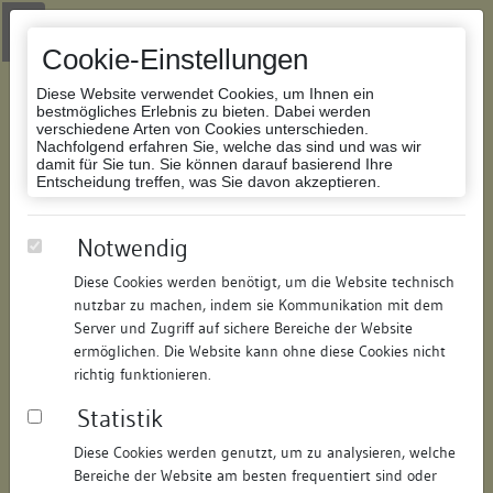
Zur Navigation springen
Zum Inhalt der Website springen
Login
|
Schriftgröße anpassen
|
Kontakt
|
Handbuch
|
Impressum
& Datenschutzerklärung
Cookie-Einstellungen
Diese Website verwendet Cookies, um Ihnen ein
bestmögliches Erlebnis zu bieten. Dabei werden
verschiedene Arten von Cookies unterschieden.
Nachfolgend erfahren Sie, welche das sind und was wir
Datenbank Bauforschung/Restaurierung
damit für Sie tun. Sie können darauf basierend Ihre
Entscheidung treffen, was Sie davon akzeptieren.
Friedhofskirche St. Lorenz
Notwendig
Diese Cookies werden benötigt, um die Website technisch
ID:
341211379346
/
Datum:
07.11.2006
nutzbar zu machen, indem sie Kommunikation mit dem
Datenbestand:
Bauforschung
Server und Zugriff auf sichere Bereiche der Website
ermöglichen. Die Website kann ohne diese Cookies nicht
Als PDF herunterladen:
richtig funktionieren.
Alle Inhalte dieser Seite:
/
Statistik
Objektdaten
Diese Cookies werden genutzt, um zu analysieren, welche
Bereiche der Website am besten frequentiert sind oder
Straße:
Lorenzgasse