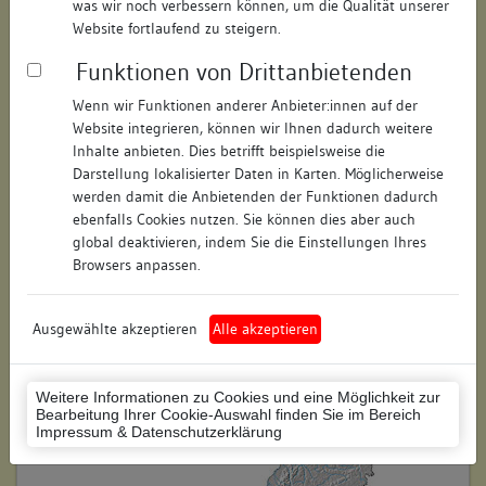
was wir noch verbessern können, um die Qualität unserer
Hausnummer:
17
Website fortlaufend zu steigern.
Funktionen von Drittanbietenden
Postleitzahl:
78628
Wenn wir Funktionen anderer Anbieter:innen auf der
Stadt-Teilort:
Rottweil
Website integrieren, können wir Ihnen dadurch weitere
Inhalte anbieten. Dies betrifft beispielsweise die
Regierungsbezirk:
Freiburg
Darstellung lokalisierter Daten in Karten. Möglicherweise
werden damit die Anbietenden der Funktionen dadurch
Kreis:
Rottweil (Landkreis)
ebenfalls Cookies nutzen. Sie können dies aber auch
global deaktivieren, indem Sie die Einstellungen Ihres
Wohnplatzschlüssel:
8325049025
Browsers anpassen.
Flurstücknummer:
keine
Ausgewählte akzeptieren
Alle akzeptieren
Historischer Straßenname:
keiner
Historische Gebäudenummer:
keine
Weitere Informationen zu Cookies und eine Möglichkeit zur
Bearbeitung Ihrer Cookie-Auswahl finden Sie im Bereich
Lage des Wohnplatzes:
Impressum & Datenschutzerklärung