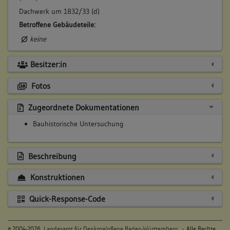
Dachwerk um 1832/33 (d)
Betroffene Gebäudeteile:
keine
Besitzer:in
Fotos
Zugeordnete Dokumentationen
Bauhistorische Untersuchung
Beschreibung
Konstruktionen
Quick-Response-Code
©
2004-2026,
Landesamt für Denkmalpflege Baden-Württemberg
- Alle Rechte