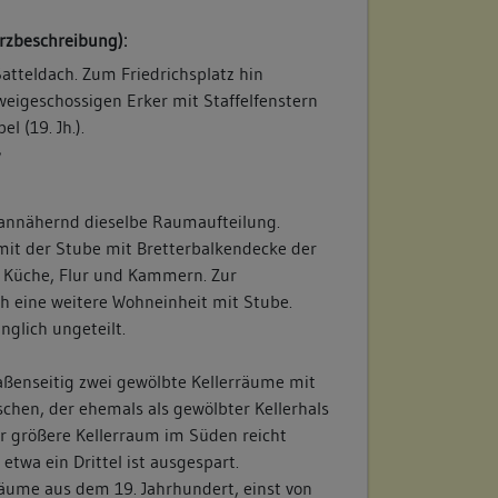
rzbeschreibung):
atteldach. Zum Friedrichsplatz hin
weigeschossigen Erker mit Staffelfenstern
l (19. Jh.).
/
 annähernd dieselbe Raumaufteilung.
 mit der Stube mit Bretterbalkendecke der
Küche, Flur und Kammern. Zur
ch eine weitere Wohneinheit mit Stube.
nglich ungeteilt.
raßenseitig zwei gewölbte Kellerräume mit
chen, der ehemals als gewölbter Kellerhals
r größere Kellerraum im Süden reicht
etwa ein Drittel ist ausgespart.
räume aus dem 19. Jahrhundert, einst von