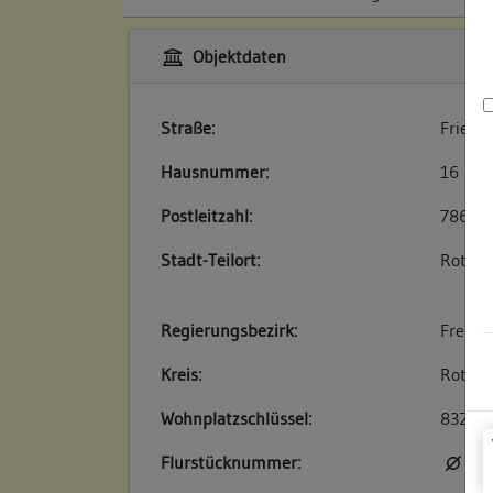
Objektdaten
Straße:
Friedri
Hausnummer:
16
Postleitzahl:
78628
Stadt-Teilort:
Rottwe
Regierungsbezirk:
Freibu
Kreis:
Rottwe
Wohnplatzschlüssel:
83250
Flurstücknummer:
kei