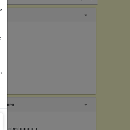
e
e
m
tionen
 Altersbestimmung