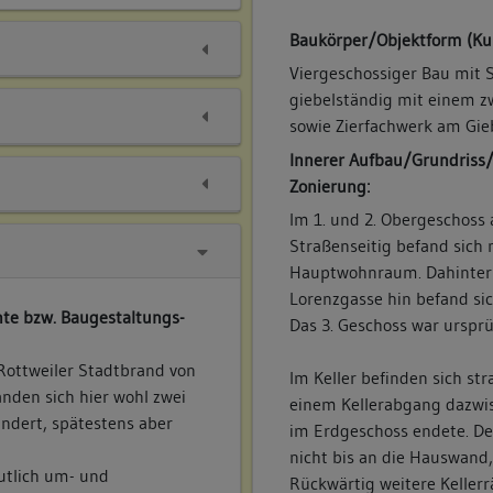
Baukörper/Objektform (Ku
Viergeschossiger Bau mit S
giebelständig mit einem z
sowie Zierfachwerk am Giebe
Innerer Aufbau/Grundriss
Zonierung:
Im 1. und 2. Obergeschoss
Straßenseitig befand sich
Hauptwohnraum. Dahinter 
Lorenzgasse hin befand si
te bzw. Baugestaltungs-
Das 3. Geschoss war ursprü
ottweiler Stadtbrand von
Im Keller befinden sich st
nden sich hier wohl zwei
einem Kellerabgang dazwis
ndert, spätestens aber
im Erdgeschoss endete. De
nicht bis an die Hauswand, 
utlich um- und
Rückwärtig weitere Keller