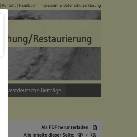
|
Kontakt
|
Handbuch
|
Impressum & Datenschutzerklärung
schung/Restaurierung
üdwestdeutsche Beiträge
Als PDF herunterladen:
Alle Inhalte dieser Seite:
/