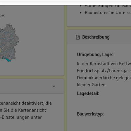
ner
Anmerkungen zur Baug
Bauhistorische Unter
ne
Beschreibung
Umgebung, Lage:
In der Kernstadt von Rottw
Friedrichsplatz/Lorenzgas
Dominikanerkirche gelegen
kleiner Garten.
Lagedetail:
enansicht deaktiviert, die
n Sie die Kartenansicht
Bauwerkstyp:
e-Einstellungen unter