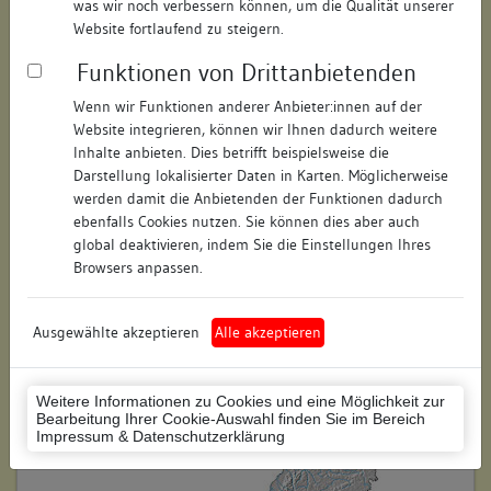
was wir noch verbessern können, um die Qualität unserer
Hausnummer:
30
Website fortlaufend zu steigern.
Funktionen von Drittanbietenden
Postleitzahl:
78628
Wenn wir Funktionen anderer Anbieter:innen auf der
Stadt-Teilort:
Rottweil
Website integrieren, können wir Ihnen dadurch weitere
Inhalte anbieten. Dies betrifft beispielsweise die
Regierungsbezirk:
Freiburg
Darstellung lokalisierter Daten in Karten. Möglicherweise
werden damit die Anbietenden der Funktionen dadurch
Kreis:
Rottweil (Landkreis)
ebenfalls Cookies nutzen. Sie können dies aber auch
global deaktivieren, indem Sie die Einstellungen Ihres
Wohnplatzschlüssel:
8325049025
Browsers anpassen.
Flurstücknummer:
keine
Ausgewählte akzeptieren
Alle akzeptieren
Historischer Straßenname:
keiner
Historische Gebäudenummer:
keine
Weitere Informationen zu Cookies und eine Möglichkeit zur
Bearbeitung Ihrer Cookie-Auswahl finden Sie im Bereich
Lage des Wohnplatzes:
Impressum & Datenschutzerklärung