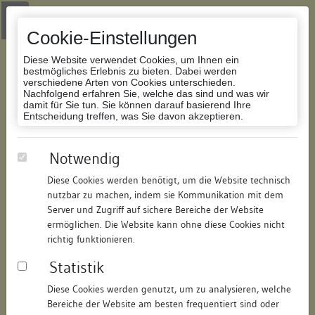
Zur Navigation springen
Zum Inhalt der Website springen
Login
|
Schriftgröße anpassen
|
Kontakt
|
Handbuch
|
Impressum
& Datenschutzerklärung
Cookie-Einstellungen
Diese Website verwendet Cookies, um Ihnen ein
bestmögliches Erlebnis zu bieten. Dabei werden
verschiedene Arten von Cookies unterschieden.
Nachfolgend erfahren Sie, welche das sind und was wir
Datenbank Bauforschung/Restaurierung
damit für Sie tun. Sie können darauf basierend Ihre
Entscheidung treffen, was Sie davon akzeptieren.
Grabung (röm. Kastell)
Notwendig
Diese Cookies werden benötigt, um die Website technisch
ID:
251221419179
/
Datum:
16.01.2008
nutzbar zu machen, indem sie Kommunikation mit dem
Datenbestand:
Bauforschung
Server und Zugriff auf sichere Bereiche der Website
ermöglichen. Die Website kann ohne diese Cookies nicht
Als PDF herunterladen:
richtig funktionieren.
Alle Inhalte dieser Seite:
/
Statistik
Objektdaten
Diese Cookies werden genutzt, um zu analysieren, welche
Bereiche der Website am besten frequentiert sind oder
Straße:
Lindenstraße