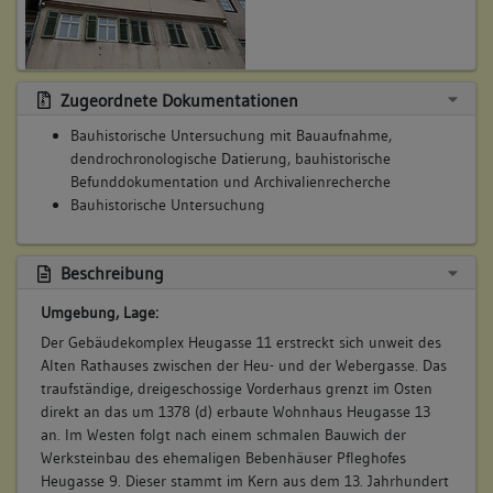
Umbaumaßnahmen 1868 (a), Erweiterung südöstlicher Keller
Betroffene Gebäudeteile:
keine
Zugeordnete Dokumentationen
Abbildungsnachweis
Bauhistorische Untersuchung mit Bauaufnahme,
8. Bauphase:
dendrochronologische Datierung, bauhistorische
(1900 - 1999)
Befunddokumentation und Archivalienrecherche
Innenhoffassade des Hinterhauses erneuert, Innenwände für
Bauhistorische Untersuchung
Wohnnutzung
Betroffene Gebäudeteile:
Beschreibung
keine
Umgebung, Lage:
Abbildungsnachweis
Der Gebäudekomplex Heugasse 11 erstreckt sich unweit des
9. Bauphase:
Alten Rathauses zwischen der Heu- und der Webergasse. Das
(2000 - 2019)
traufständige, dreigeschossige Vorderhaus grenzt im Osten
direkt an das um 1378 (d) erbaute Wohnhaus Heugasse 13
Verbindungsbau: die Unterzüge und Stützen im Erdgeschoss
an. Im Westen folgt nach einem schmalen Bauwich der
sowie die innenhofseitige Außenwand des 1. Obergeschosses
Werksteinbau des ehemaligen Bebenhäuser Pfleghofes
im 21. Jahrhundert im Zuge von Reparaturmaßnahmen
Heugasse 9. Dieser stammt im Kern aus dem 13. Jahrhundert
teilweise beziehungsweise vollständig ersetzt.