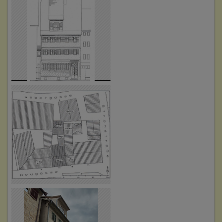
Betroffene Gebäudeteile:
keine
3. Bauphase:
(1507)
Erbauung des Vorderhauses 1506/07 (d)
Betroffene Gebäudeteile:
keine
4. Bauphase:
(1549)
Erbauung des rückwärtigen, nördlichen Hofgebäudes
1548/49 (d), Verbindungsbau zwischen Vorder- und
Hinterhaus
Betroffene Gebäudeteile:
keine