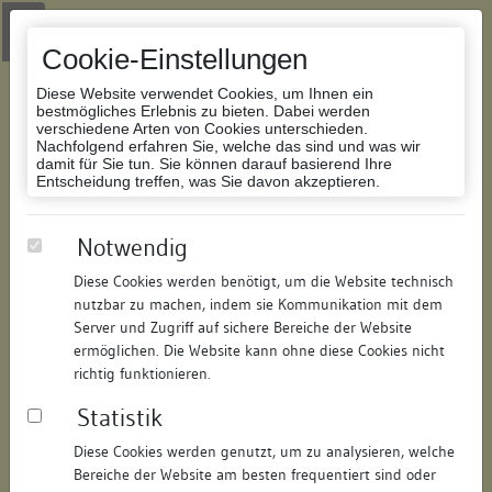
Zur Navigation springen
Zum Inhalt der Website springen
Login
|
Schriftgröße anpassen
|
Kontakt
|
Handbuch
|
Impressum
& Datenschutzerklärung
Cookie-Einstellungen
Diese Website verwendet Cookies, um Ihnen ein
bestmögliches Erlebnis zu bieten. Dabei werden
verschiedene Arten von Cookies unterschieden.
Nachfolgend erfahren Sie, welche das sind und was wir
Datenbank Bauforschung/Restaurierung
damit für Sie tun. Sie können darauf basierend Ihre
Entscheidung treffen, was Sie davon akzeptieren.
Wohnhaus
Notwendig
Diese Cookies werden benötigt, um die Website technisch
ID:
291219399206
/
Datum:
12.03.2007
nutzbar zu machen, indem sie Kommunikation mit dem
Datenbestand:
Bauforschung
Server und Zugriff auf sichere Bereiche der Website
ermöglichen. Die Website kann ohne diese Cookies nicht
Als PDF herunterladen:
richtig funktionieren.
Alle Inhalte dieser Seite:
/
Statistik
Objektdaten
Diese Cookies werden genutzt, um zu analysieren, welche
Bereiche der Website am besten frequentiert sind oder
Straße:
Heugasse