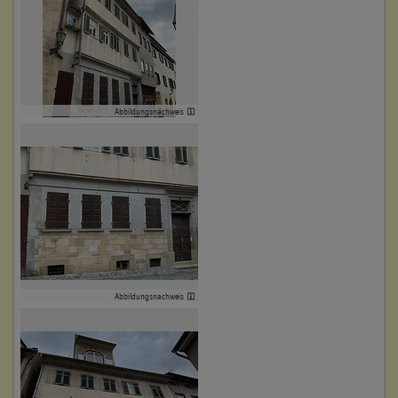
5. Bauphase:
(1800 - 1899)
19. Jahrunder, im Vorderhaus Verlegung Eingang im Osten
und des an die Eingangstreppe anschließende Seitenflurs
Abbildungsnachweis
Betroffene Gebäudeteile:
keine
6. Bauphase:
(1832)
Umbaumaßnahmen um 1832, Kellererweiterung und
Verlegung des Kellerhalses
Betroffene Gebäudeteile:
Abbildungsnachweis
keine
7. Bauphase:
(1868 - 1870)