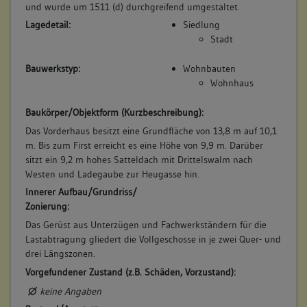
und wurde um 1511 (d) durchgreifend umgestaltet.
Betroffene Gebäudeteile:
Lagedetail:
Siedlung
keine
Stadt
Bauwerkstyp:
Wohnbauten
Wohnhaus
Baukörper/Objektform (Kurzbeschreibung):
Das Vorderhaus besitzt eine Grundfläche von 13,8 m auf 10,1
m. Bis zum First erreicht es eine Höhe von 9,9 m. Darüber
sitzt ein 9,2 m hohes Satteldach mit Drittelswalm nach
Westen und Ladegaube zur Heugasse hin.
Innerer Aufbau/Grundriss/
Zonierung:
Das Gerüst aus Unterzügen und Fachwerkständern für die
Lastabtragung gliedert die Vollgeschosse in je zwei Quer- und
drei Längszonen.
Vorgefundener Zustand (z.B. Schäden, Vorzustand):
keine Angaben