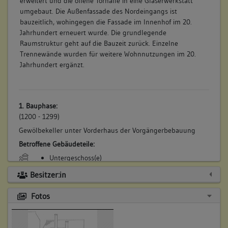
erweitert und die offene Torhalle in eine Glaserwerkstatt
umgebaut. Die Außenfassade des Nordeingangs ist
bauzeitlich, wohingegen die Fassade im Innenhof im 20.
Jahrhundert erneuert wurde. Die grundlegende
Raumstruktur geht auf die Bauzeit zurück. Einzelne
Trennewände wurden für weitere Wohnnutzungen im 20.
Jahrhundert ergänzt.
1. Bauphase:
(1200 - 1299)
Gewölbekeller unter Vorderhaus der Vorgängerbebauung
Betroffene Gebäudeteile:
Untergeschoss(e)
Besitzer:in
Fotos
2. Bauphase:
(1220)
Steinmetzzeichen an der Westwand des Vorderhauses