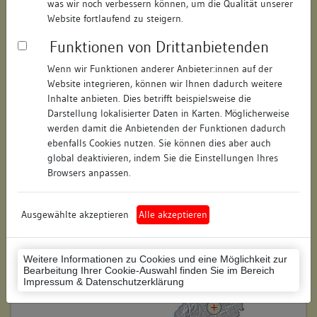
was wir noch verbessern können, um die Qualität unserer
Hausnummer:
11
Website fortlaufend zu steigern.
Funktionen von Drittanbietenden
Postleitzahl:
73728
Wenn wir Funktionen anderer Anbieter:innen auf der
Stadt-Teilort:
Esslingen am Neckar
Website integrieren, können wir Ihnen dadurch weitere
Inhalte anbieten. Dies betrifft beispielsweise die
Regierungsbezirk:
Stuttgart
Darstellung lokalisierter Daten in Karten. Möglicherweise
werden damit die Anbietenden der Funktionen dadurch
Kreis:
Esslingen (Landkreis)
ebenfalls Cookies nutzen. Sie können dies aber auch
global deaktivieren, indem Sie die Einstellungen Ihres
Wohnplatzschlüssel:
8116019003
Browsers anpassen.
Flurstücknummer:
keine
Ausgewählte akzeptieren
Alle akzeptieren
Historischer Straßenname:
keiner
Historische Gebäudenummer:
keine
Weitere Informationen zu Cookies und eine Möglichkeit zur
Bearbeitung Ihrer Cookie-Auswahl finden Sie im Bereich
Lage des Wohnplatzes:
Impressum & Datenschutzerklärung