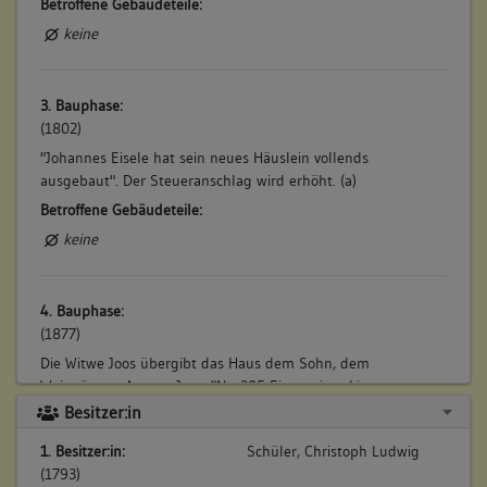
Betroffene Gebäudeteile:
keine
3. Bauphase:
(1802)
"Johannes Eisele hat sein neues Häuslein vollends
ausgebaut". Der Steueranschlag wird erhöht. (a)
Betroffene Gebäudeteile:
keine
4. Bauphase:
(1877)
Die Witwe Joos übergibt das Haus dem Sohn, dem
Weingärtner August Joos: "Nr. 305 Ein zweistockiges
Wohnhaus (56 qm) mit gewölbtem Keller, Hof (28 qm), in der
Besitzer:in
Vorstadt, neben Paul Joos und dem Waldhorngarten". Dazu
1. Besitzer:in:
Schüler, Christoph Ludwig
gehört damals ein Anteil an der Scheuer Vorstadt 30. (a)
(1793)
Betroffene Gebäudeteile: