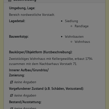
Obergeschoss(e)
Umgebung, Lage:
Dachgeschoss(e)
Untergeschoss(e)
Bereich nordwestliche Vorstadt.
Untergeschoss(e)
Lagedetail:
Siedlung
Randlage
Bauwerkstyp:
Wohnbauten
5. Besitzer:in:
Joos, Jacob Friedrich
Wohnhaus
(1818 - 1836)
Bemerkung Familie:
Baukörper/Objektform (Kurzbeschreibung):
Sohn des Jacob Joos
Zweistöckiges Wohnhaus mit Kellergewölbe, erbaut 1794
zusammen mit dem Nachbarhaus Vorstadt 71.
Bemerkung Besitz:
Innerer Aufbau/Grundriss/
kauft von der Witwe Eisele
Zonierung:
Beschreibung:
keine Angaben
Haus, Keller
Vorgefundener Zustand (z.B. Schäden, Vorzustand):
Beruf / Amt / Titel:
keine Angaben
Weingärtner
Bestand/Ausstattung:
Betroffene Gebäudeteile:
keine Angaben