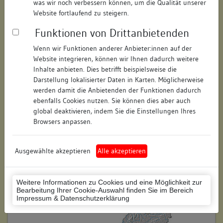
was wir noch verbessern können, um die Qualität unserer
Hausnummer:
73
Website fortlaufend zu steigern.
Funktionen von Drittanbietenden
Postleitzahl:
74354
Wenn wir Funktionen anderer Anbieter:innen auf der
Stadt-Teilort:
Besigheim
Website integrieren, können wir Ihnen dadurch weitere
Inhalte anbieten. Dies betrifft beispielsweise die
Regierungsbezirk:
Stuttgart
Darstellung lokalisierter Daten in Karten. Möglicherweise
werden damit die Anbietenden der Funktionen dadurch
Kreis:
Ludwigsburg (Landkreis)
ebenfalls Cookies nutzen. Sie können dies aber auch
global deaktivieren, indem Sie die Einstellungen Ihres
Wohnplatzschlüssel:
8118007001
Browsers anpassen.
Flurstücknummer:
keine
Ausgewählte akzeptieren
Alle akzeptieren
Historischer Straßenname:
keiner
Historische Gebäudenummer:
305
Weitere Informationen zu Cookies und eine Möglichkeit zur
Bearbeitung Ihrer Cookie-Auswahl finden Sie im Bereich
Lage des Wohnplatzes:
Impressum & Datenschutzerklärung