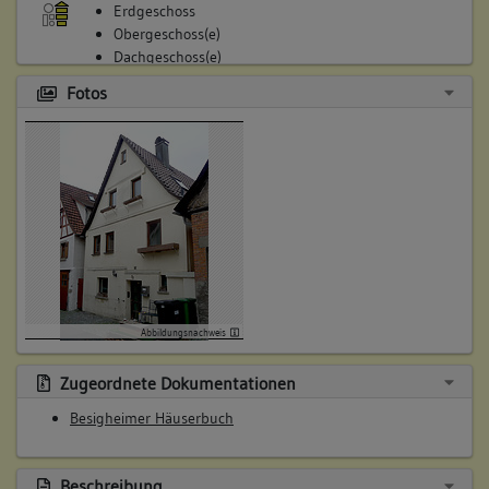
Erdgeschoss
Obergeschoss(e)
Dachgeschoss(e)
Untergeschoss(e)
Fotos
Untergeschoss(e)
4. Besitzer:in:
Eisele, Witwe
(1818)
Bemerkung Familie:
Bemerkung Besitz:
besitzt
Abbildungsnachweis
Beschreibung:
Haus, Keller
Zugeordnete Dokumentationen
Beruf / Amt / Titel:
Besigheimer Häuserbuch
keiner
Betroffene Gebäudeteile:
Erdgeschoss
Beschreibung