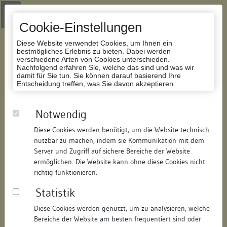
Zur Navigation springen
Zum Inhalt der Website springen
Login
|
Schriftgröße anpassen
|
Kontakt
|
Handbuch
|
Impressum
& Datenschutzerklärung
Cookie-Einstellungen
Diese Website verwendet Cookies, um Ihnen ein
bestmögliches Erlebnis zu bieten. Dabei werden
verschiedene Arten von Cookies unterschieden.
Nachfolgend erfahren Sie, welche das sind und was wir
Datenbank Bauforschung/Restaurierung
damit für Sie tun. Sie können darauf basierend Ihre
Entscheidung treffen, was Sie davon akzeptieren.
Wohnhaus
Notwendig
Diese Cookies werden benötigt, um die Website technisch
ID:
193811367010
/
Datum:
04.05.2016
nutzbar zu machen, indem sie Kommunikation mit dem
Datenbestand:
Bauforschung und Restaurierung
Server und Zugriff auf sichere Bereiche der Website
ermöglichen. Die Website kann ohne diese Cookies nicht
Als PDF herunterladen:
richtig funktionieren.
Alle Inhalte dieser Seite:
/
Statistik
Objektdaten
Diese Cookies werden genutzt, um zu analysieren, welche
Bereiche der Website am besten frequentiert sind oder
Straße:
Vorstadt