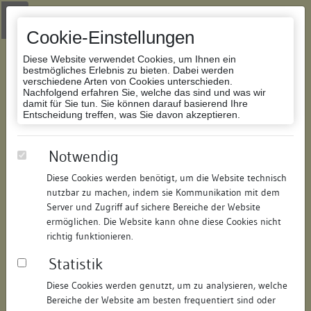
Zur Navigation springen
Zum Inhalt der Website springen
Login
|
Schriftgröße anpassen
|
Kontakt
|
Handbuch
|
Impressum
& Datenschutzerklärung
Cookie-Einstellungen
Diese Website verwendet Cookies, um Ihnen ein
bestmögliches Erlebnis zu bieten. Dabei werden
verschiedene Arten von Cookies unterschieden.
Nachfolgend erfahren Sie, welche das sind und was wir
Datenbank Bauforschung/Restaurierung
damit für Sie tun. Sie können darauf basierend Ihre
Entscheidung treffen, was Sie davon akzeptieren.
Vorstadt
Notwendig
Diese Cookies werden benötigt, um die Website technisch
ID:
184611492014
/
Datum:
20.06.2016
nutzbar zu machen, indem sie Kommunikation mit dem
Datenbestand:
Bauforschung und Restaurierung
Server und Zugriff auf sichere Bereiche der Website
ermöglichen. Die Website kann ohne diese Cookies nicht
Als PDF herunterladen:
richtig funktionieren.
Alle Inhalte dieser Seite:
/
Statistik
Objektdaten
Diese Cookies werden genutzt, um zu analysieren, welche
Bereiche der Website am besten frequentiert sind oder
Straße:
Vorstadt