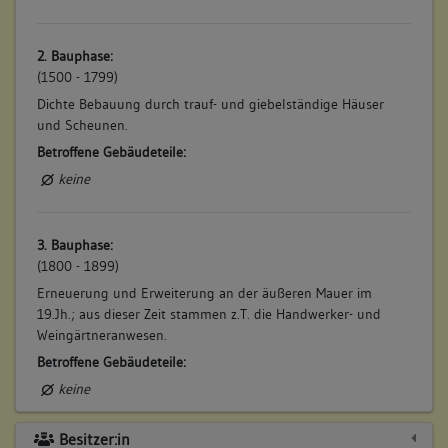
24. Beinhaltet
Wohnhaus, Teil von Doppelhaus und
Bauteil:
Doppelscheune, Vorstadt 57
2. Bauphase:
25. Beinhaltet
Wohnhaus und Scheune, Einhaus,
(1500 - 1799)
Bauteil:
Vorstadt 55
Dichte Bebauung durch trauf- und giebelständige Häuser
26. Beinhaltet
Wohnhaus mit Scheune, Vorstadt 35
und Scheunen.
Bauteil:
Betroffene Gebäudeteile:
keine
27. Beinhaltet
Wohnhaus mit Scheune, Vorstadt 11
Bauteil:
28. Beinhaltet
Wohnhaus mit Scheune, Vorstadt 27
3. Bauphase:
Bauteil:
(1800 - 1899)
Erneuerung und Erweiterung an der äußeren Mauer im
29. Beinhaltet
Wohnhaus mit Doppelscheune,
19.Jh.; aus dieser Zeit stammen z.T. die Handwerker- und
Bauteil:
Vorstadt 61 und 63
Weingärtneranwesen.
30. Beinhaltet
Wohnhaus, Vorstadt 32
Betroffene Gebäudeteile:
Bauteil:
keine
31. Beinhaltet
Wohnhaus, Vorstadt 15
Bauteil:
Besitzer:in