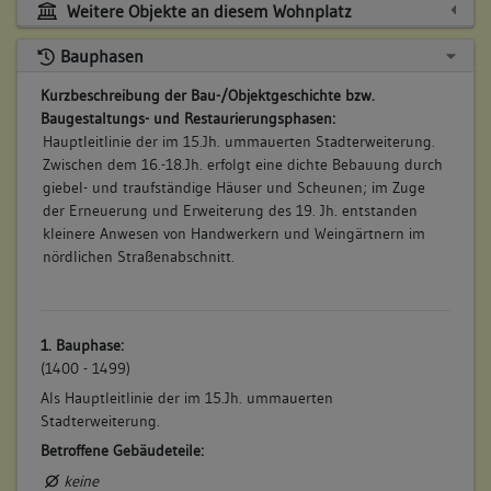
Weitere Objekte an diesem Wohnplatz
Bauteil:
17. Beinhaltet
Wohnhaus, Vorstadt 19
Bauphasen
Bauteil:
Kurzbeschreibung der Bau-/Objektgeschichte bzw.
18. Beinhaltet
Wohnhaus, Weingärtnerhaus,
Baugestaltungs- und Restaurierungsphasen:
Bauteil:
Vorstadt 65
Hauptleitlinie der im 15.Jh. ummauerten Stadterweiterung.
Zwischen dem 16.-18.Jh. erfolgt eine dichte Bebauung durch
19. Beinhaltet
Wohnhaus, Weingärtnerhaus,
giebel- und traufständige Häuser und Scheunen; im Zuge
Bauteil:
Vorstadt 53
der Erneuerung und Erweiterung des 19. Jh. entstanden
kleinere Anwesen von Handwerkern und Weingärtnern im
20. Beinhaltet
Wohnhaus, vormals Scheune,
nördlichen Straßenabschnitt.
Bauteil:
Vorstadt 31
21. Beinhaltet
Wohnhaus, vormals Scheune,
Bauteil:
Vorstadt 33
1. Bauphase:
(1400 - 1499)
22. Beinhaltet
Wohnhaus, Untere Enzmühle
Bauteil:
(Schellenmühle), Vorstadt 49
Als Hauptleitlinie der im 15.Jh. ummauerten
Stadterweiterung.
23. Beinhaltet
Wohnhaus, Teil von Doppelhaus und
Betroffene Gebäudeteile:
Bauteil:
Doppelscheune, Vorstadt 59
keine