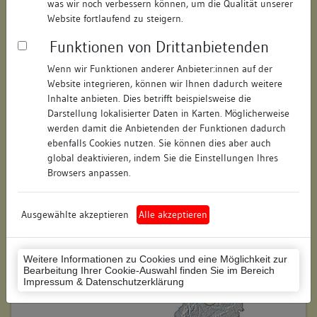
was wir noch verbessern können, um die Qualität unserer
Hausnummer:
keine
Website fortlaufend zu steigern.
Funktionen von Drittanbietenden
Postleitzahl:
74354
Wenn wir Funktionen anderer Anbieter:innen auf der
Stadt-Teilort:
Besigheim
Website integrieren, können wir Ihnen dadurch weitere
Inhalte anbieten. Dies betrifft beispielsweise die
Darstellung lokalisierter Daten in Karten. Möglicherweise
Regierungsbezirk:
Stuttgart
werden damit die Anbietenden der Funktionen dadurch
Kreis:
Ludwigsburg (Landkreis)
ebenfalls Cookies nutzen. Sie können dies aber auch
global deaktivieren, indem Sie die Einstellungen Ihres
Wohnplatzschlüssel:
8118007001
Browsers anpassen.
Flurstücknummer:
keine
Ausgewählte akzeptieren
Alle akzeptieren
Historischer Straßenname:
keiner
Historische Gebäudenummer:
keine
Weitere Informationen zu Cookies und eine Möglichkeit zur
Bearbeitung Ihrer Cookie-Auswahl finden Sie im Bereich
Lage des Wohnplatzes:
Impressum & Datenschutzerklärung