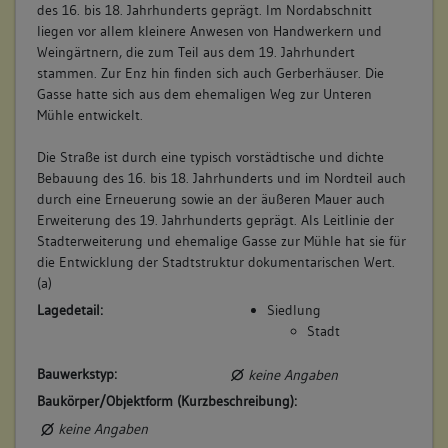
des 16. bis 18. Jahrhunderts geprägt. Im Nordabschnitt
55. Beinhaltet
Scheune , Vorstadt 13
liegen vor allem kleinere Anwesen von Handwerkern und
Bauteil:
Weingärtnern, die zum Teil aus dem 19. Jahrhundert
56. Beinhaltet
Scheune, Vorstadt 30
stammen. Zur Enz hin finden sich auch Gerberhäuser. Die
Bauteil:
Gasse hatte sich aus dem ehemaligen Weg zur Unteren
Mühle entwickelt.
57. Beinhaltet
Scheune, Vorstadt 67/1
Bauteil:
Die Straße ist durch eine typisch vorstädtische und dichte
Abbildungsnachweis
Bebauung des 16. bis 18. Jahrhunderts und im Nordteil auch
58. Beinhaltet
Scheune, Vorstadt 75
durch eine Erneuerung sowie an der äußeren Mauer auch
Bauteil:
Erweiterung des 19. Jahrhunderts geprägt. Als Leitlinie der
Stadterweiterung und ehemalige Gasse zur Mühle hat sie für
59. Beinhaltet
Scheune, Vorstadt 17
die Entwicklung der Stadtstruktur dokumentarischen Wert.
Bauteil:
(a)
60. Beinhaltet
Scheune, Vorstadt 37
Lagedetail:
Siedlung
Bauteil:
Stadt
61. Beinhaltet
Scheune, Vorstadt 20
Abbildungsnachweis
Bauwerkstyp:
keine Angaben
Bauteil:
Baukörper/Objektform (Kurzbeschreibung):
62. Beinhaltet
Scheune, Vorstadt 22
keine Angaben
Bauteil: