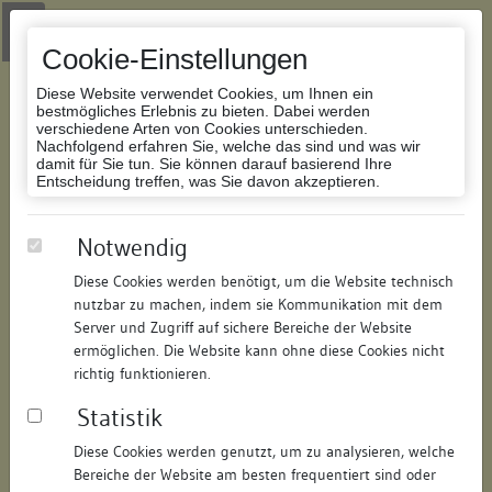
Zur Navigation springen
Zum Inhalt der Website springen
Login
|
Schriftgröße anpassen
|
Kontakt
|
Handbuch
|
Impressum
& Datenschutzerklärung
Cookie-Einstellungen
Diese Website verwendet Cookies, um Ihnen ein
bestmögliches Erlebnis zu bieten. Dabei werden
verschiedene Arten von Cookies unterschieden.
Nachfolgend erfahren Sie, welche das sind und was wir
Datenbank Bauforschung/Restaurierung
damit für Sie tun. Sie können darauf basierend Ihre
Entscheidung treffen, was Sie davon akzeptieren.
Ehemaliges Aipertorhäusle
Notwendig
Diese Cookies werden benötigt, um die Website technisch
ID:
174410235812
/
Datum:
04.05.2016
nutzbar zu machen, indem sie Kommunikation mit dem
Datenbestand:
Bauforschung und Restaurierung
Server und Zugriff auf sichere Bereiche der Website
ermöglichen. Die Website kann ohne diese Cookies nicht
Als PDF herunterladen:
richtig funktionieren.
Alle Inhalte dieser Seite:
/
Statistik
Objektdaten
Diese Cookies werden genutzt, um zu analysieren, welche
Bereiche der Website am besten frequentiert sind oder
Straße:
Aiperturmstraße