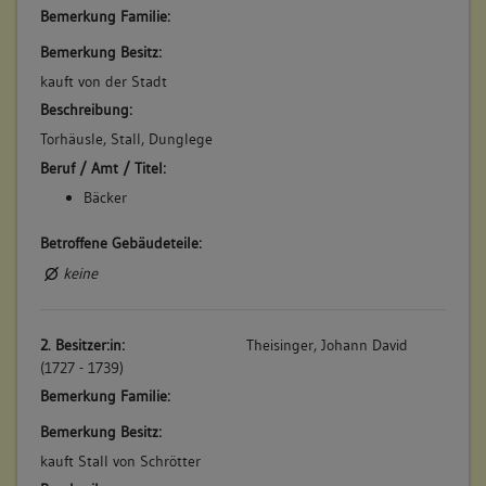
4. Bauphase:
Bemerkung Familie:
(1817)
Bemerkung Besitz:
Das Haus wird "den 4. Februar zur Vergrösserung der
kauft von der Stadt
Chaussee auf den Abbruch an Gemeine Stadt verkauft und
beim Steuersatz 1817 in Abgang geschrieben". Im gleichen
Beschreibung:
Jahr wird das Aipertor niedergelegt, um die Ortsdurchfahrt zu
Torhäusle, Stall, Dunglege
verbessern. (a)
Beruf / Amt / Titel:
Betroffene Gebäudeteile:
Bäcker
keine
Betroffene Gebäudeteile:
keine
2. Besitzer:in:
Theisinger, Johann David
(1727 - 1739)
Bemerkung Familie:
Bemerkung Besitz:
kauft Stall von Schrötter