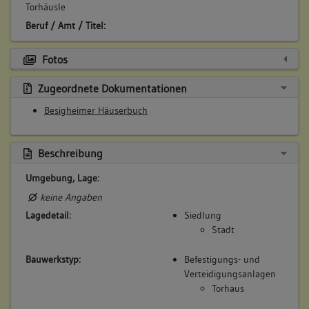
Torhäusle
Beruf / Amt / Titel:
Bäcker
Fotos
Betroffene Gebäudeteile:
Zugeordnete Dokumentationen
keine
Besigheimer Häuserbuch
4. Besitzer:in:
Wörner, Witwe
(1763)
Beschreibung
Bemerkung Familie:
Umgebung, Lage:
Witwe des Wilhelm Wörner
keine Angaben
Bemerkung Besitz:
Lagedetail:
Siedlung
besitzt
Stadt
Beschreibung:
Bauwerkstyp:
Befestigungs- und
Beruf / Amt / Titel:
Verteidigungsanlagen
keiner
Torhaus
Betroffene Gebäudeteile: