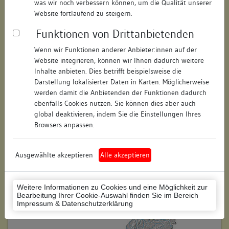
was wir noch verbessern können, um die Qualität unserer
Hausnummer:
keine
Website fortlaufend zu steigern.
Funktionen von Drittanbietenden
Postleitzahl:
74354
Wenn wir Funktionen anderer Anbieter:innen auf der
Stadt-Teilort:
Besigheim
Website integrieren, können wir Ihnen dadurch weitere
Inhalte anbieten. Dies betrifft beispielsweise die
Darstellung lokalisierter Daten in Karten. Möglicherweise
Regierungsbezirk:
Stuttgart
werden damit die Anbietenden der Funktionen dadurch
Kreis:
Ludwigsburg (Landkreis)
ebenfalls Cookies nutzen. Sie können dies aber auch
global deaktivieren, indem Sie die Einstellungen Ihres
Wohnplatzschlüssel:
8118007001
Browsers anpassen.
Flurstücknummer:
keine
Ausgewählte akzeptieren
Alle akzeptieren
Historischer Straßenname:
keiner
Historische Gebäudenummer:
221
Weitere Informationen zu Cookies und eine Möglichkeit zur
Bearbeitung Ihrer Cookie-Auswahl finden Sie im Bereich
Lage des Wohnplatzes:
Impressum & Datenschutzerklärung