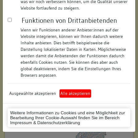
was wir noch verbessern können, um die Qualität unserer
Hausnummer:
57
Website fortlaufend zu steigern.
Funktionen von Drittanbietenden
Postleitzahl:
88212
Wenn wir Funktionen anderer Anbieter:innen auf der
Stadt-Teilort:
Ravensburg
Website integrieren, können wir Ihnen dadurch weitere
Inhalte anbieten. Dies betrifft beispielsweise die
Regierungsbezirk:
Tübingen
Darstellung lokalisierter Daten in Karten. Möglicherweise
werden damit die Anbietenden der Funktionen dadurch
Kreis:
Ravensburg (Landkreis)
ebenfalls Cookies nutzen. Sie können dies aber auch
global deaktivieren, indem Sie die Einstellungen Ihres
Wohnplatzschlüssel:
8436064109
Browsers anpassen.
Flurstücknummer:
keine
Ausgewählte akzeptieren
Alle akzeptieren
Historischer Straßenname:
keiner
Historische Gebäudenummer:
keine
Weitere Informationen zu Cookies und eine Möglichkeit zur
Bearbeitung Ihrer Cookie-Auswahl finden Sie im Bereich
Lage des Wohnplatzes:
Impressum & Datenschutzerklärung