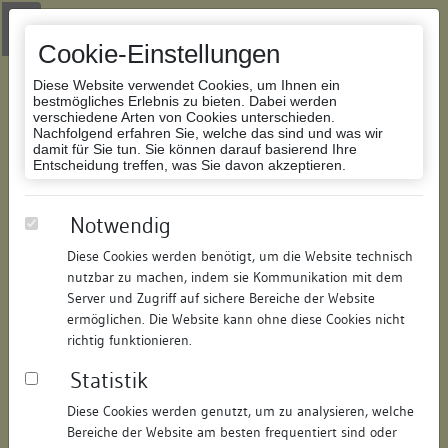
Zur Navigation springen
Zum Inhalt der Website springen
Login
|
Schriftgröße anpassen
|
Kontakt
|
Handbuch
|
Impressum
& Datenschutzerklärung
Cookie-Einstellungen
Diese Website verwendet Cookies, um Ihnen ein
bestmögliches Erlebnis zu bieten. Dabei werden
verschiedene Arten von Cookies unterschieden.
Nachfolgend erfahren Sie, welche das sind und was wir
Datenbank Bauforschung/Restaurierung
damit für Sie tun. Sie können darauf basierend Ihre
Entscheidung treffen, was Sie davon akzeptieren.
Spital-Wirtschaftsbau
Notwendig
Diese Cookies werden benötigt, um die Website technisch
ID:
173073735819
/
Datum:
29.04.2015
nutzbar zu machen, indem sie Kommunikation mit dem
Datenbestand:
Bauforschung
Server und Zugriff auf sichere Bereiche der Website
ermöglichen. Die Website kann ohne diese Cookies nicht
Als PDF herunterladen:
richtig funktionieren.
Alle Inhalte dieser Seite:
/
Statistik
Objektdaten
Diese Cookies werden genutzt, um zu analysieren, welche
Bereiche der Website am besten frequentiert sind oder
Straße:
Bachstraße