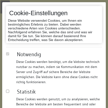
Zur Navigation springen
Zum Inhalt der Website springen
Login
|
Schriftgröße anpassen
|
Kontakt
|
Handbuch
|
Impressum
& Datenschutzerklärung
Cookie-Einstellungen
Diese Website verwendet Cookies, um Ihnen ein
bestmögliches Erlebnis zu bieten. Dabei werden
verschiedene Arten von Cookies unterschieden.
Nachfolgend erfahren Sie, welche das sind und was wir
Datenbank Bauforschung/Restaurierung
damit für Sie tun. Sie können darauf basierend Ihre
Entscheidung treffen, was Sie davon akzeptieren.
Bachstrasse 35, Nebengebäude
Notwendig
Weinbergstrasse
Diese Cookies werden benötigt, um die Website technisch
nutzbar zu machen, indem sie Kommunikation mit dem
ID:
168792661711
/
Datum:
21.03.2012
Server und Zugriff auf sichere Bereiche der Website
Datenbestand:
Bauforschung
ermöglichen. Die Website kann ohne diese Cookies nicht
richtig funktionieren.
Als PDF herunterladen:
Statistik
Alle Inhalte dieser Seite:
/
Diese Cookies werden genutzt, um zu analysieren, welche
Objektdaten
Bereiche der Website am besten frequentiert sind oder