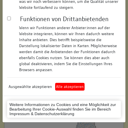
was wir noch verbessern können, um die Qualität unserer
Straße:
Bachstraße
Website fortlaufend zu steigern.
Hausnummer:
35
Funktionen von Drittanbietenden
Postleitzahl:
88212
Wenn wir Funktionen anderer Anbieter:innen auf der
Website integrieren, können wir Ihnen dadurch weitere
Stadt-Teilort:
Ravensburg
Inhalte anbieten. Dies betrifft beispielsweise die
Darstellung lokalisierter Daten in Karten. Möglicherweise
werden damit die Anbietenden der Funktionen dadurch
Regierungsbezirk:
Tübingen
ebenfalls Cookies nutzen. Sie können dies aber auch
global deaktivieren, indem Sie die Einstellungen Ihres
Kreis:
Ravensburg (Landkreis)
Browsers anpassen.
Wohnplatzschlüssel:
8436064109
Flurstücknummer:
keine
Ausgewählte akzeptieren
Alle akzeptieren
Historischer Straßenname:
keiner
Weitere Informationen zu Cookies und eine Möglichkeit zur
Historische Gebäudenummer:
keine
Bearbeitung Ihrer Cookie-Auswahl finden Sie im Bereich
Impressum & Datenschutzerklärung
Lage des Wohnplatzes: