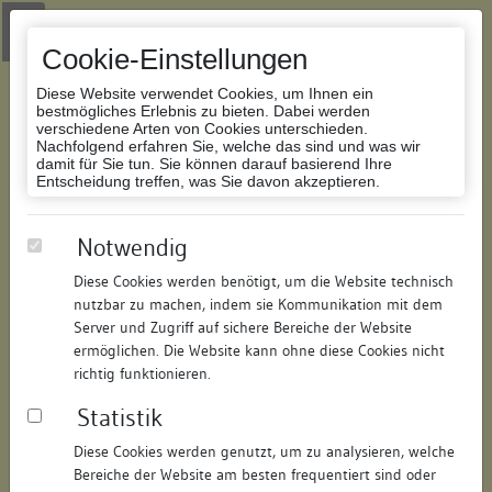
Zur Navigation springen
Zum Inhalt der Website springen
Login
|
Schriftgröße anpassen
|
Kontakt
|
Handbuch
|
Impressum
& Datenschutzerklärung
Cookie-Einstellungen
Diese Website verwendet Cookies, um Ihnen ein
bestmögliches Erlebnis zu bieten. Dabei werden
verschiedene Arten von Cookies unterschieden.
Nachfolgend erfahren Sie, welche das sind und was wir
Datenbank Bauforschung/Restaurierung
damit für Sie tun. Sie können darauf basierend Ihre
Entscheidung treffen, was Sie davon akzeptieren.
Schlossgasse
Notwendig
Diese Cookies werden benötigt, um die Website technisch
ID:
150701197312
/
Datum:
18.06.2017
nutzbar zu machen, indem sie Kommunikation mit dem
Datenbestand:
Bauforschung und Restaurierung
Server und Zugriff auf sichere Bereiche der Website
ermöglichen. Die Website kann ohne diese Cookies nicht
Als PDF herunterladen:
richtig funktionieren.
Alle Inhalte dieser Seite:
/
Statistik
Objektdaten
Diese Cookies werden genutzt, um zu analysieren, welche
Bereiche der Website am besten frequentiert sind oder
Straße:
Schlossgasse