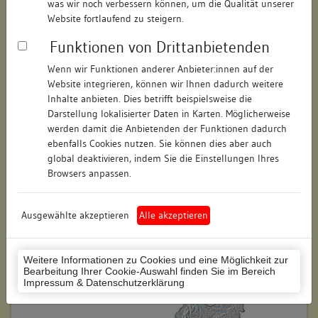
was wir noch verbessern können, um die Qualität unserer
Hausnummer:
keine
Website fortlaufend zu steigern.
Funktionen von Drittanbietenden
Postleitzahl:
74354
Wenn wir Funktionen anderer Anbieter:innen auf der
Stadt-Teilort:
Besigheim
Website integrieren, können wir Ihnen dadurch weitere
Inhalte anbieten. Dies betrifft beispielsweise die
Darstellung lokalisierter Daten in Karten. Möglicherweise
Regierungsbezirk:
Stuttgart
werden damit die Anbietenden der Funktionen dadurch
Kreis:
Ludwigsburg (Landkreis)
ebenfalls Cookies nutzen. Sie können dies aber auch
global deaktivieren, indem Sie die Einstellungen Ihres
Wohnplatzschlüssel:
8118007001
Browsers anpassen.
Flurstücknummer:
keine
Ausgewählte akzeptieren
Alle akzeptieren
Historischer Straßenname:
keiner
Historische Gebäudenummer:
keine
Weitere Informationen zu Cookies und eine Möglichkeit zur
Bearbeitung Ihrer Cookie-Auswahl finden Sie im Bereich
Lage des Wohnplatzes:
Impressum & Datenschutzerklärung