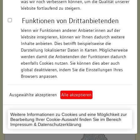
was wir noch verbessern können, um die Qualität unserer
Hausnummer:
43
Website fortlaufend zu steigern.
Funktionen von Drittanbietenden
Postleitzahl:
79219
Wenn wir Funktionen anderer Anbieter:innen auf der
Stadt-Teilort:
Staufen
Website integrieren, können wir Ihnen dadurch weitere
Inhalte anbieten. Dies betrifft beispielsweise die
Regierungsbezirk:
Freiburg
Darstellung lokalisierter Daten in Karten. Möglicherweise
werden damit die Anbietenden der Funktionen dadurch
Kreis:
Breisgau-Hochschwarzwald
ebenfalls Cookies nutzen. Sie können dies aber auch
(Landkreis)
global deaktivieren, indem Sie die Einstellungen Ihres
Browsers anpassen.
Wohnplatzschlüssel:
8315108015
Flurstücknummer:
keine
Ausgewählte akzeptieren
Alle akzeptieren
Historischer Straßenname:
keiner
Weitere Informationen zu Cookies und eine Möglichkeit zur
Historische Gebäudenummer:
keine
Bearbeitung Ihrer Cookie-Auswahl finden Sie im Bereich
Impressum & Datenschutzerklärung
Lage des Wohnplatzes: