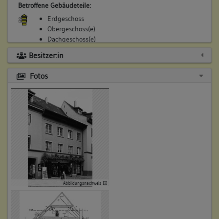
Betroffene Gebäudeteile:
Erdgeschoss
Obergeschoss(e)
Dachgeschoss(e)
Untergeschoss(e)
Besitzer:in
Fotos
Abbildungsnachweis