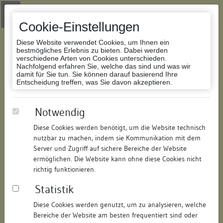
Zur Navigation springen
Zum Inhalt der Website springen
Login
|
Schriftgröße anpassen
|
Kontakt
|
Handbuch
|
Impressum
& Datenschutzerklärung
Cookie-Einstellungen
Diese Website verwendet Cookies, um Ihnen ein
bestmögliches Erlebnis zu bieten. Dabei werden
verschiedene Arten von Cookies unterschieden.
Nachfolgend erfahren Sie, welche das sind und was wir
Datenbank Bauforschung/Restaurierung
damit für Sie tun. Sie können darauf basierend Ihre
Entscheidung treffen, was Sie davon akzeptieren.
Wohn- und Geschäftshaus
Notwendig
Diese Cookies werden benötigt, um die Website technisch
ID:
122391386920
/
Datum:
25.03.2013
nutzbar zu machen, indem sie Kommunikation mit dem
Datenbestand:
Bauforschung
Server und Zugriff auf sichere Bereiche der Website
ermöglichen. Die Website kann ohne diese Cookies nicht
Als PDF herunterladen:
richtig funktionieren.
Alle Inhalte dieser Seite:
/
Statistik
Objektdaten
Diese Cookies werden genutzt, um zu analysieren, welche
Bereiche der Website am besten frequentiert sind oder
Straße:
Haupstraße