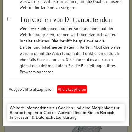
was wir noch verbessern können, um die Qualität unserer
Hausnummer:
5
Website fortlaufend zu steigern.
Funktionen von Drittanbietenden
Postleitzahl:
78462
Wenn wir Funktionen anderer Anbieter:innen auf der
Stadt-Teilort:
Konstanz
Website integrieren, können wir Ihnen dadurch weitere
Inhalte anbieten. Dies betrifft beispielsweise die
Regierungsbezirk:
Freiburg
Darstellung lokalisierter Daten in Karten. Möglicherweise
werden damit die Anbietenden der Funktionen dadurch
Kreis:
Konstanz (Landkreis)
ebenfalls Cookies nutzen. Sie können dies aber auch
global deaktivieren, indem Sie die Einstellungen Ihres
Wohnplatzschlüssel:
8335043012
Browsers anpassen.
Flurstücknummer:
67
Ausgewählte akzeptieren
Alle akzeptieren
Historischer Straßenname:
keiner
Historische Gebäudenummer:
keine
Weitere Informationen zu Cookies und eine Möglichkeit zur
Bearbeitung Ihrer Cookie-Auswahl finden Sie im Bereich
Lage des Wohnplatzes:
Impressum & Datenschutzerklärung