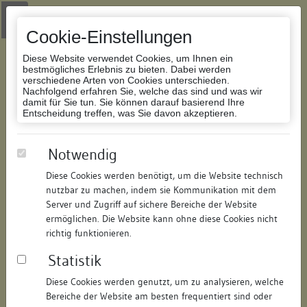
Zur Navigation springen
Zum Inhalt der Website springen
Login
|
Schriftgröße anpassen
|
Kontakt
|
Handbuch
|
Impressum
& Datenschutzerklärung
Cookie-Einstellungen
Diese Website verwendet Cookies, um Ihnen ein
bestmögliches Erlebnis zu bieten. Dabei werden
verschiedene Arten von Cookies unterschieden.
Nachfolgend erfahren Sie, welche das sind und was wir
Datenbank Bauforschung/Restaurierung
damit für Sie tun. Sie können darauf basierend Ihre
Entscheidung treffen, was Sie davon akzeptieren.
Ehemaliges Münsterpfarrhaus
Notwendig
Diese Cookies werden benötigt, um die Website technisch
ID:
331315059101
/
Datum:
08.07.2008
nutzbar zu machen, indem sie Kommunikation mit dem
Datenbestand:
Bauforschung
Server und Zugriff auf sichere Bereiche der Website
ermöglichen. Die Website kann ohne diese Cookies nicht
Als PDF herunterladen:
richtig funktionieren.
Alle Inhalte dieser Seite:
/
Statistik
Objektdaten
Diese Cookies werden genutzt, um zu analysieren, welche
Bereiche der Website am besten frequentiert sind oder
Straße:
Konradigasse