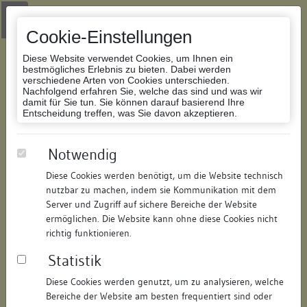
Zur Navigation springen
Zum Inhalt der Website springen
Login
|
Schriftgröße anpassen
|
Kontakt
|
Handbuch
|
Impressum
& Datenschutzerklärung
Cookie-Einstellungen
Diese Website verwendet Cookies, um Ihnen ein
bestmögliches Erlebnis zu bieten. Dabei werden
verschiedene Arten von Cookies unterschieden.
Nachfolgend erfahren Sie, welche das sind und was wir
Datenbank Bauforschung/Restaurierung
damit für Sie tun. Sie können darauf basierend Ihre
Entscheidung treffen, was Sie davon akzeptieren.
Wohnhaus
Notwendig
Diese Cookies werden benötigt, um die Website technisch
ID:
251316039171
/
Datum:
16.06.2008
nutzbar zu machen, indem sie Kommunikation mit dem
Datenbestand:
Bauforschung
Server und Zugriff auf sichere Bereiche der Website
ermöglichen. Die Website kann ohne diese Cookies nicht
Als PDF herunterladen:
richtig funktionieren.
Alle Inhalte dieser Seite:
/
Statistik
Objektdaten
Diese Cookies werden genutzt, um zu analysieren, welche
Bereiche der Website am besten frequentiert sind oder
Straße:
Brückengasse