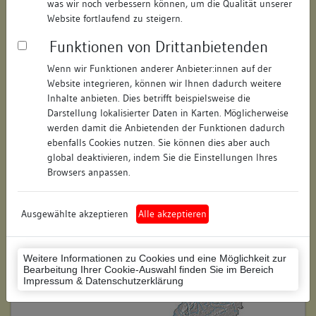
was wir noch verbessern können, um die Qualität unserer
Hausnummer:
4
Website fortlaufend zu steigern.
Funktionen von Drittanbietenden
Postleitzahl:
78462
Wenn wir Funktionen anderer Anbieter:innen auf der
Stadt-Teilort:
Konstanz
Website integrieren, können wir Ihnen dadurch weitere
Inhalte anbieten. Dies betrifft beispielsweise die
Regierungsbezirk:
Freiburg
Darstellung lokalisierter Daten in Karten. Möglicherweise
werden damit die Anbietenden der Funktionen dadurch
Kreis:
Konstanz (Landkreis)
ebenfalls Cookies nutzen. Sie können dies aber auch
global deaktivieren, indem Sie die Einstellungen Ihres
Wohnplatzschlüssel:
8335043012
Browsers anpassen.
Flurstücknummer:
182
Ausgewählte akzeptieren
Alle akzeptieren
Historischer Straßenname:
keiner
Historische Gebäudenummer:
keine
Weitere Informationen zu Cookies und eine Möglichkeit zur
Bearbeitung Ihrer Cookie-Auswahl finden Sie im Bereich
Lage des Wohnplatzes:
Impressum & Datenschutzerklärung