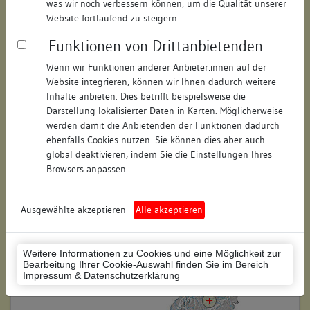
was wir noch verbessern können, um die Qualität unserer
Hausnummer:
01
Website fortlaufend zu steigern.
Funktionen von Drittanbietenden
Postleitzahl:
73728
Wenn wir Funktionen anderer Anbieter:innen auf der
Stadt-Teilort:
Esslingen am Neckar
Website integrieren, können wir Ihnen dadurch weitere
Inhalte anbieten. Dies betrifft beispielsweise die
Regierungsbezirk:
Stuttgart
Darstellung lokalisierter Daten in Karten. Möglicherweise
werden damit die Anbietenden der Funktionen dadurch
Kreis:
Esslingen (Landkreis)
ebenfalls Cookies nutzen. Sie können dies aber auch
global deaktivieren, indem Sie die Einstellungen Ihres
Wohnplatzschlüssel:
8116019003
Browsers anpassen.
Flurstücknummer:
keine
Ausgewählte akzeptieren
Alle akzeptieren
Historischer Straßenname:
keiner
Historische Gebäudenummer:
keine
Weitere Informationen zu Cookies und eine Möglichkeit zur
Bearbeitung Ihrer Cookie-Auswahl finden Sie im Bereich
Lage des Wohnplatzes:
Impressum & Datenschutzerklärung