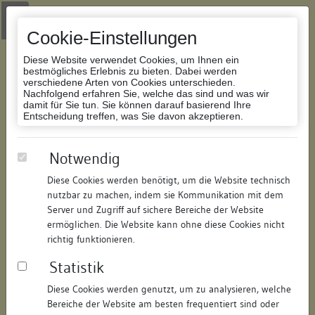
Zur Navigation springen
Zum Inhalt der Website springen
Login
|
Schriftgröße anpassen
|
Kontakt
|
Handbuch
|
Impressum
& Datenschutzerklärung
Cookie-Einstellungen
Diese Website verwendet Cookies, um Ihnen ein
bestmögliches Erlebnis zu bieten. Dabei werden
verschiedene Arten von Cookies unterschieden.
Nachfolgend erfahren Sie, welche das sind und was wir
Datenbank Bauforschung/Restaurierung
damit für Sie tun. Sie können darauf basierend Ihre
Entscheidung treffen, was Sie davon akzeptieren.
ehem. Franziskanerkloster
Notwendig
Diese Cookies werden benötigt, um die Website technisch
ID:
331220389234
/
Datum:
08.02.2007
nutzbar zu machen, indem sie Kommunikation mit dem
Datenbestand:
Bauforschung
Server und Zugriff auf sichere Bereiche der Website
ermöglichen. Die Website kann ohne diese Cookies nicht
Als PDF herunterladen:
richtig funktionieren.
Alle Inhalte dieser Seite:
/
Statistik
Objektdaten
Diese Cookies werden genutzt, um zu analysieren, welche
Bereiche der Website am besten frequentiert sind oder
Straße:
Blarerplatz