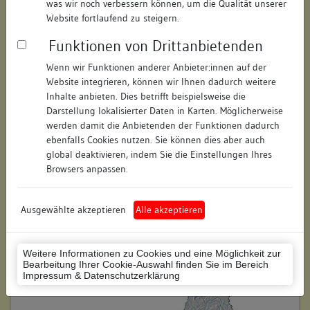
was wir noch verbessern können, um die Qualität unserer
Straße:
Hindenburgstraße
Website fortlaufend zu steigern.
Hausnummer:
08
Funktionen von Drittanbietenden
Postleitzahl:
73728
Wenn wir Funktionen anderer Anbieter:innen auf der
Website integrieren, können wir Ihnen dadurch weitere
Stadt-Teilort:
Esslingen am Neckar
Inhalte anbieten. Dies betrifft beispielsweise die
Darstellung lokalisierter Daten in Karten. Möglicherweise
werden damit die Anbietenden der Funktionen dadurch
Regierungsbezirk:
Stuttgart
ebenfalls Cookies nutzen. Sie können dies aber auch
global deaktivieren, indem Sie die Einstellungen Ihres
Kreis:
Esslingen (Landkreis)
Browsers anpassen.
Wohnplatzschlüssel:
8116019003
Flurstücknummer:
keine
Ausgewählte akzeptieren
Alle akzeptieren
Historischer Straßenname:
keiner
Weitere Informationen zu Cookies und eine Möglichkeit zur
Historische Gebäudenummer:
keine
Bearbeitung Ihrer Cookie-Auswahl finden Sie im Bereich
Impressum & Datenschutzerklärung
Lage des Wohnplatzes: