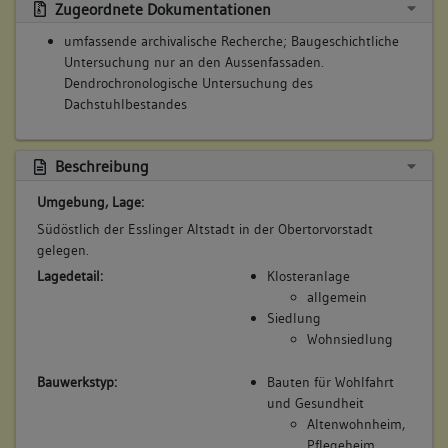
Zugeordnete Dokumentationen
4. Bauphase:
(1802 - 1923)
umfassende archivalische Recherche; Baugeschichtliche
Untersuchung nur an den Aussenfassaden.
Nutztung des ehemaligen Klosters St. Klara als Kranken- und
Dendrochronologische Untersuchung des
Armenspital
Dachstuhlbestandes
Betroffene Gebäudeteile:
keine
Beschreibung
Bauwerkstyp:
Bauten für Wohlfahrt und Gesundheit
Umgebung, Lage:
Altenwohnheim, Pflegeheim
Südöstlich der Esslinger Altstadt in der Obertorvorstadt
Armenhaus
gelegen.
Spital
Lagedetail:
Klosteranlage
allgemein
Siedlung
Wohnsiedlung
5. Bauphase:
(1921 - 2005)
Bauwerkstyp:
Bauten für Wohlfahrt
Umbau der ehemaligen Konventsgebäude in den 1920er
und Gesundheit
Jahren zum Altenheim Obertor durch Baurat Rudolf Lempp.
Altenwohnheim,
Am 27. Januar 1967 wurde der Erweiterungsbau eröffnet
Pflegeheim