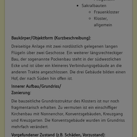
Betroffene Gebäudeteile:
Sakralbauten
keine
Frauenkloster
Kloster,
Bauwerkstyp:
allgemein
Bauten für Wohlfahrt und Gesundheit
Altenwohnheim, Pflegeheim
Baukörper/Objektform (Kurzbeschreibung):
Dreiseitige Anlage mit zwei nordöstlich gelegenen langen
Flügeln über zwei Geschosse. Ein weiterer längsrechteckiger
Bau, der sogenannte Pockenbau steht in der südwestlichen
Ecke und ist über ein kleineres Verbindungsgebäude an die
anderen Trakte angeschlossen. Die drei Gebäude bilden einen
Hof, der nach Süden hin offen ist.
Innerer Aufbau/Grundriss/
Zonierung:
Die bauzeitliche Grundrisstruktur des Klosters ist nur noch
fragmentarisch erhalten. Zu vermuten ist ein einschiffiger
Kirchenbau mit Nonnenchor, Konventsgebäuden, Kreuzgang
und Kreuzgarten. Die Konventsgebäude wurden im Grundriss
mehrfach verändert.
Vorgefundener Zustand (z.B. Schäden, Vorzustand):