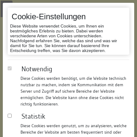
Zur Navigation springen
Zum Inhalt der Website springen
Login
|
Schriftgröße anpassen
|
Kontakt
|
Handbuch
|
Impressum
& Datenschutzerklärung
Cookie-Einstellungen
Diese Website verwendet Cookies, um Ihnen ein
bestmögliches Erlebnis zu bieten. Dabei werden
verschiedene Arten von Cookies unterschieden.
Nachfolgend erfahren Sie, welche das sind und was wir
Datenbank Bauforschung/Restaurierung
damit für Sie tun. Sie können darauf basierend Ihre
Entscheidung treffen, was Sie davon akzeptieren.
Münster Unserer Lieben Frau
Notwendig
Diese Cookies werden benötigt, um die Website technisch
ID:
321220389238
/
Datum:
09.02.2007
nutzbar zu machen, indem sie Kommunikation mit dem
Datenbestand:
Bauforschung
Server und Zugriff auf sichere Bereiche der Website
ermöglichen. Die Website kann ohne diese Cookies nicht
Als PDF herunterladen:
richtig funktionieren.
Alle Inhalte dieser Seite:
/
Statistik
Objektdaten
Diese Cookies werden genutzt, um zu analysieren, welche
Bereiche der Website am besten frequentiert sind oder
Straße:
Münsterplatz