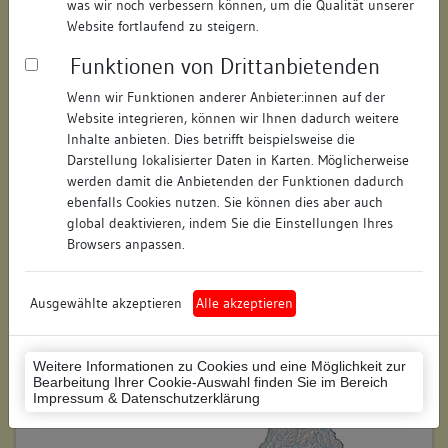
was wir noch verbessern können, um die Qualität unserer
Hausnummer:
9
Website fortlaufend zu steigern.
Funktionen von Drittanbietenden
Postleitzahl:
78050
Wenn wir Funktionen anderer Anbieter:innen auf der
Stadt-Teilort:
Villingen
Website integrieren, können wir Ihnen dadurch weitere
Inhalte anbieten. Dies betrifft beispielsweise die
Regierungsbezirk:
Freiburg
Darstellung lokalisierter Daten in Karten. Möglicherweise
werden damit die Anbietenden der Funktionen dadurch
Kreis:
Schwarzwald-Baar-Kreis
ebenfalls Cookies nutzen. Sie können dies aber auch
(Landkreis)
global deaktivieren, indem Sie die Einstellungen Ihres
Browsers anpassen.
Wohnplatzschlüssel:
8326074020
Flurstücknummer:
keine
Ausgewählte akzeptieren
Alle akzeptieren
Historischer Straßenname:
keiner
Weitere Informationen zu Cookies und eine Möglichkeit zur
Historische Gebäudenummer:
keine
Bearbeitung Ihrer Cookie-Auswahl finden Sie im Bereich
Impressum & Datenschutzerklärung
Lage des Wohnplatzes: