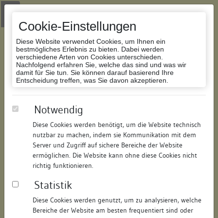
Zur Navigation springen
Zum Inhalt der Website springen
Login
|
Schriftgröße anpassen
|
Kontakt
|
Handbuch
|
Impressum
& Datenschutzerklärung
Cookie-Einstellungen
Diese Website verwendet Cookies, um Ihnen ein
bestmögliches Erlebnis zu bieten. Dabei werden
verschiedene Arten von Cookies unterschieden.
Nachfolgend erfahren Sie, welche das sind und was wir
Datenbank Bauforschung/Restaurierung
damit für Sie tun. Sie können darauf basierend Ihre
Entscheidung treffen, was Sie davon akzeptieren.
Wohnhaus
Notwendig
Diese Cookies werden benötigt, um die Website technisch
ID:
301315059152
/
Datum:
11.07.2008
nutzbar zu machen, indem sie Kommunikation mit dem
Datenbestand:
Bauforschung und Restaurierung
Server und Zugriff auf sichere Bereiche der Website
ermöglichen. Die Website kann ohne diese Cookies nicht
Als PDF herunterladen:
richtig funktionieren.
Alle Inhalte dieser Seite:
/
Statistik
Objektdaten
Diese Cookies werden genutzt, um zu analysieren, welche
Bereiche der Website am besten frequentiert sind oder
Straße:
Rheingasse