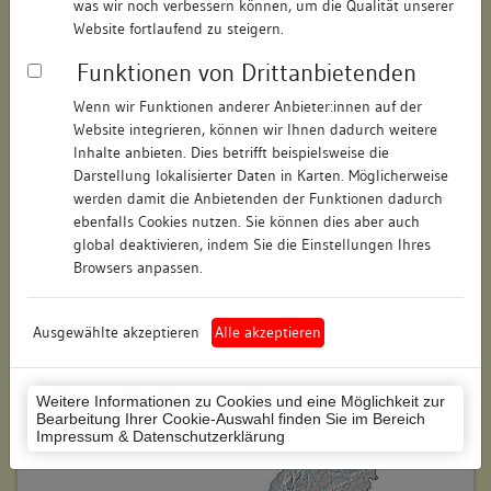
was wir noch verbessern können, um die Qualität unserer
Hausnummer:
3
Website fortlaufend zu steigern.
Funktionen von Drittanbietenden
Postleitzahl:
78462
Wenn wir Funktionen anderer Anbieter:innen auf der
Stadt-Teilort:
Konstanz
Website integrieren, können wir Ihnen dadurch weitere
Inhalte anbieten. Dies betrifft beispielsweise die
Regierungsbezirk:
Freiburg
Darstellung lokalisierter Daten in Karten. Möglicherweise
werden damit die Anbietenden der Funktionen dadurch
Kreis:
Konstanz (Landkreis)
ebenfalls Cookies nutzen. Sie können dies aber auch
global deaktivieren, indem Sie die Einstellungen Ihres
Wohnplatzschlüssel:
8335043012
Browsers anpassen.
Flurstücknummer:
24
Ausgewählte akzeptieren
Alle akzeptieren
Historischer Straßenname:
keiner
Historische Gebäudenummer:
keine
Weitere Informationen zu Cookies und eine Möglichkeit zur
Bearbeitung Ihrer Cookie-Auswahl finden Sie im Bereich
Lage des Wohnplatzes:
Impressum & Datenschutzerklärung