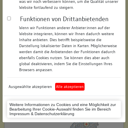
was wir noch verbessern können, um die Qualität unserer
Hausnummer:
1
Website fortlaufend zu steigern.
Funktionen von Drittanbietenden
Postleitzahl:
73728
Wenn wir Funktionen anderer Anbieter:innen auf der
Stadt-Teilort:
Esslingen am Neckar
Website integrieren, können wir Ihnen dadurch weitere
Inhalte anbieten. Dies betrifft beispielsweise die
Regierungsbezirk:
Stuttgart
Darstellung lokalisierter Daten in Karten. Möglicherweise
werden damit die Anbietenden der Funktionen dadurch
Kreis:
Esslingen (Landkreis)
ebenfalls Cookies nutzen. Sie können dies aber auch
global deaktivieren, indem Sie die Einstellungen Ihres
Wohnplatzschlüssel:
8116019003
Browsers anpassen.
Flurstücknummer:
keine
Ausgewählte akzeptieren
Alle akzeptieren
Historischer Straßenname:
keiner
Historische Gebäudenummer:
keine
Weitere Informationen zu Cookies und eine Möglichkeit zur
Bearbeitung Ihrer Cookie-Auswahl finden Sie im Bereich
Lage des Wohnplatzes:
Impressum & Datenschutzerklärung