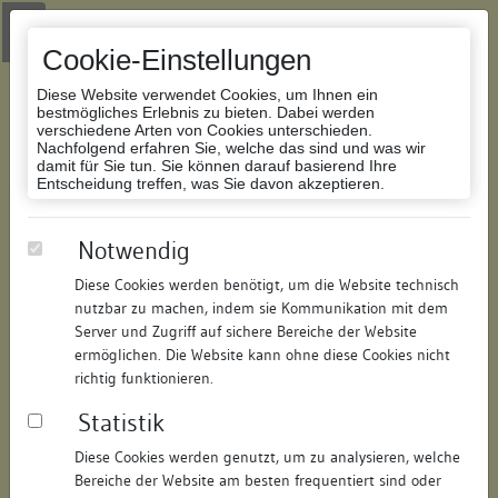
Zur Navigation springen
Zum Inhalt der Website springen
Login
|
Schriftgröße anpassen
|
Kontakt
|
Handbuch
|
Impressum
& Datenschutzerklärung
Cookie-Einstellungen
Diese Website verwendet Cookies, um Ihnen ein
bestmögliches Erlebnis zu bieten. Dabei werden
verschiedene Arten von Cookies unterschieden.
Nachfolgend erfahren Sie, welche das sind und was wir
Datenbank Bauforschung/Restaurierung
damit für Sie tun. Sie können darauf basierend Ihre
Entscheidung treffen, was Sie davon akzeptieren.
Heugasse 1
Notwendig
Diese Cookies werden benötigt, um die Website technisch
ID:
291219389296
/
Datum:
12.03.2007
nutzbar zu machen, indem sie Kommunikation mit dem
Datenbestand:
Bauforschung
Server und Zugriff auf sichere Bereiche der Website
ermöglichen. Die Website kann ohne diese Cookies nicht
Als PDF herunterladen:
richtig funktionieren.
Alle Inhalte dieser Seite:
/
Statistik
Objektdaten
Diese Cookies werden genutzt, um zu analysieren, welche
Bereiche der Website am besten frequentiert sind oder
Straße:
Heugasse