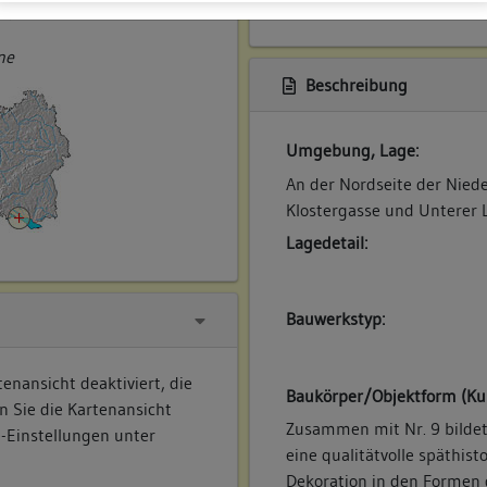
ner
ne
Beschreibung
Umgebung, Lage:
An der Nordseite der Nied
Klostergasse und Unterer 
Lagedetail:
Bauwerkstyp:
enansicht deaktiviert, die
Baukörper/Objektform (Ku
n Sie die Kartenansicht
Zusammen mit Nr. 9 bilde
e-Einstellungen unter
eine qualitätvolle späthist
Dekoration in den Formen 