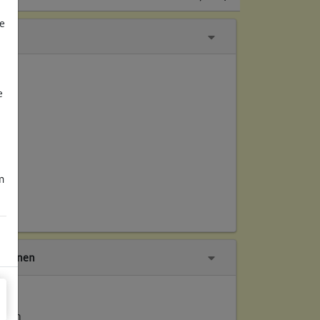
e
e
m
tionen
ellen