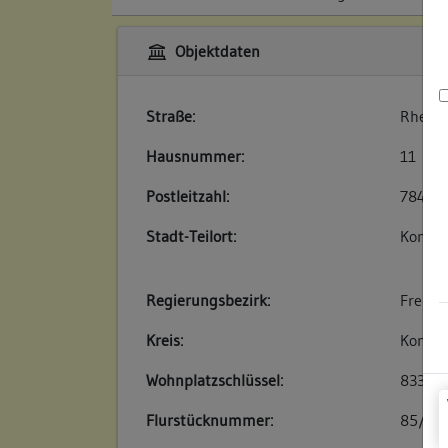
Objektdaten
Straße:
Rheins
Hausnummer:
11
Postleitzahl:
78462
Stadt-Teilort:
Konsta
Regierungsbezirk:
Freibu
Kreis:
Konsta
Wohnplatzschlüssel:
83350
Flurstücknummer:
85/1