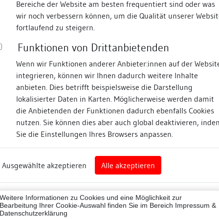
Bereiche der Website am besten frequentiert sind oder was
wir noch verbessern können, um die Qualität unserer Websit
Fotos
fortlaufend zu steigern.
Funktionen von Drittanbietenden
teig
Wenn wir Funktionen anderer Anbieter:innen auf der Websit
integrieren, können wir Ihnen dadurch weitere Inhalte
anbieten. Dies betrifft beispielsweise die Darstellung
lokalisierter Daten in Karten. Möglicherweise werden damit
die Anbietenden der Funktionen dadurch ebenfalls Cookies
nz
nutzen. Sie können dies aber auch global deaktivieren, inde
Sie die Einstellungen Ihres Browsers anpassen.
Abbildungsnachweis
rg
Ausgewählte akzeptieren
Alle akzeptieren
nz (Landkreis)
Zugeordnete Dokumenta
43012
Weitere Informationen zu Cookies und eine Möglichkeit zur
Fotodokumentation
Bearbeitung Ihrer Cookie-Auswahl finden Sie im Bereich
Impressum &
Datenschutzerklärung
Publikationen/hist. Qu