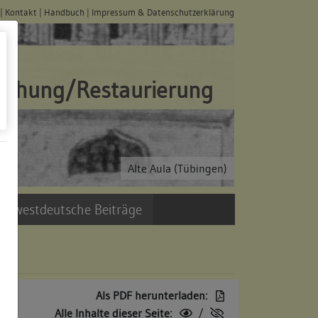
|
Kontakt
|
Handbuch
|
Impressum & Datenschutzerklärung
schung/Restaurierung
Alte Aula (Tübingen)
üdwestdeutsche Beiträge
Als PDF herunterladen:
Alle Inhalte dieser Seite:
/