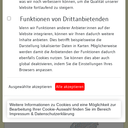
was wir noch verbessern können, um die Qualität unserer
Hausnummer:
9
Website fortlaufend zu steigern.
Funktionen von Drittanbietenden
Postleitzahl:
78462
Wenn wir Funktionen anderer Anbieter:innen auf der
Stadt-Teilort:
Konstanz
Website integrieren, können wir Ihnen dadurch weitere
Inhalte anbieten. Dies betrifft beispielsweise die
Regierungsbezirk:
Freiburg
Darstellung lokalisierter Daten in Karten. Möglicherweise
werden damit die Anbietenden der Funktionen dadurch
Kreis:
Konstanz (Landkreis)
ebenfalls Cookies nutzen. Sie können dies aber auch
global deaktivieren, indem Sie die Einstellungen Ihres
Wohnplatzschlüssel:
8335043012
Browsers anpassen.
Flurstücknummer:
85/2
Ausgewählte akzeptieren
Alle akzeptieren
Historischer Straßenname:
keiner
Historische Gebäudenummer:
keine
Weitere Informationen zu Cookies und eine Möglichkeit zur
Bearbeitung Ihrer Cookie-Auswahl finden Sie im Bereich
Lage des Wohnplatzes:
Impressum & Datenschutzerklärung