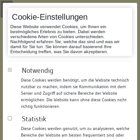
Zur Navigation springen
Zum Inhalt der Website springen
Login
|
Schriftgröße anpassen
|
Kontakt
|
Handbuch
|
Impressum
& Datenschutzerklärung
Cookie-Einstellungen
Diese Website verwendet Cookies, um Ihnen ein
bestmögliches Erlebnis zu bieten. Dabei werden
verschiedene Arten von Cookies unterschieden.
Nachfolgend erfahren Sie, welche das sind und was wir
Datenbank Bauforschung/Restaurierung
damit für Sie tun. Sie können darauf basierend Ihre
Entscheidung treffen, was Sie davon akzeptieren.
Wohnhaus
Notwendig
Diese Cookies werden benötigt, um die Website technisch
ID:
271315059176
/
Datum:
14.07.2008
nutzbar zu machen, indem sie Kommunikation mit dem
Datenbestand:
Bauforschung
Server und Zugriff auf sichere Bereiche der Website
ermöglichen. Die Website kann ohne diese Cookies nicht
Als PDF herunterladen:
richtig funktionieren.
Alle Inhalte dieser Seite:
/
Statistik
Objektdaten
Diese Cookies werden genutzt, um zu analysieren, welche
Bereiche der Website am besten frequentiert sind oder
Straße:
Rheinsteig