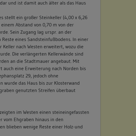
dar und ist damit auch älter als das Haus
 stellt ein großer Steinkeller (4,00 x 6,26
n einem Abstand von 0,70 m von der
rde. Sein Zugang lag urspr. an der
n Reste eines Sandsteinfußbodens. In einer
 Keller nach Westen erweitert, wozu die
rde. Die verlängerten Kellerwände sind
rden an die Stadtmauer angebaut. Mit
rt auch eine Erweiterung nach Norden bis
ephansplatz 29, jedoch ohne
n wurde das Haus bis zur Klosterwand
Ehgraben genutzten Streifen überbaut
eigten im Westen einen steineingefassten
der vom Ehgraben hinaus in den
ten blieben wenige Reste einer Holz-und