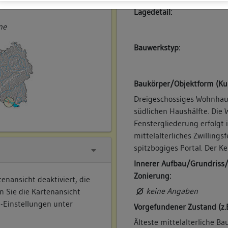
ner
Lagedetail:
ne
Bauwerkstyp:
Baukörper/Objektform (Ku
Dreigeschossiges Wohnhaus
südlichen Haushälfte. Die 
Fenstergliederung erfolgt 
mittelalterliches Zwillings
spitzbogiges Portal. Der Ke
Innerer Aufbau/Grundriss
Zonierung:
enansicht deaktiviert, die
keine Angaben
n Sie die Kartenansicht
e-Einstellungen unter
Vorgefundener Zustand (z.
Älteste mittelalterliche Ba