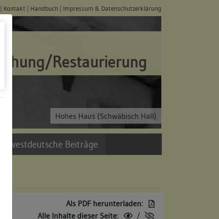
|
Kontakt
|
Handbuch
|
Impressum & Datenschutzerklärung
schung/Restaurierung
Hohes Haus (Schwäbisch Hall)
üdwestdeutsche Beiträge
Als PDF herunterladen:
Alle Inhalte dieser Seite:
/