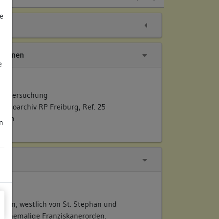
e
tionen
e
gen
 Untersuchung
Fotoarchiv RP Freiburg, Ref. 25
ellen
m
egen, westlich von St. Stephan und
s ehemalige Franziskanerorden.