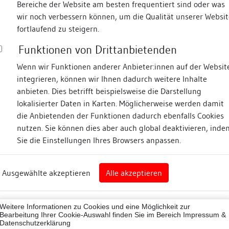
Bereiche der Website am besten frequentiert sind oder was
wir noch verbessern können, um die Qualität unserer Websit
Fotos
fortlaufend zu steigern.
Funktionen von Drittanbietenden
Zugeordnete Dokumenta
Stephans-Platz
Wenn wir Funktionen anderer Anbieter:innen auf der Websit
integrieren, können wir Ihnen dadurch weitere Inhalte
Archäologische Sonda
anbieten. Dies betrifft beispielsweise die Darstellung
Dendrochronologische
lokalisierter Daten in Karten. Möglicherweise werden damit
Fotodokumentation im 
die Anbietenden der Funktionen dadurch ebenfalls Cookies
nz
Publikationen/hist. Qu
nutzen. Sie können dies aber auch global deaktivieren, inde
Sie die Einstellungen Ihres Browsers anpassen.
rg
Beschreibung
Ausgewählte akzeptieren
Alle akzeptieren
nz (Landkreis)
43012
Umgebung, Lage:
Weitere Informationen zu Cookies und eine Möglichkeit zur
Im Westen der Altstadt gel
Bearbeitung Ihrer Cookie-Auswahl finden Sie im Bereich
Impressum &
Datenschutzerklärung
nördlich angrenzend an da