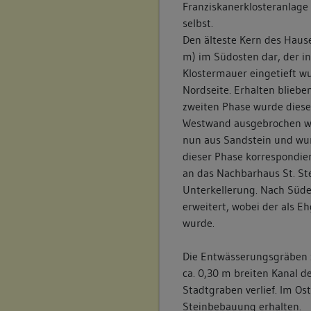
Franziskanerklosteranlage 
selbst.
Den älteste Kern des Hauses
m) im Südosten dar, der i
Klostermauer eingetieft wu
Nordseite. Erhalten bliebe
zweiten Phase wurde dieser
Westwand ausgebrochen wu
nun aus Sandstein und wu
dieser Phase korrespondie
an das Nachbarhaus St. St
Unterkellerung. Nach Süde
erweitert, wobei der als 
wurde.
Die Entwässerungsgräben z
ca. 0,30 m breiten Kanal 
Stadtgraben verlief. Im Os
Steinbebauung erhalten.