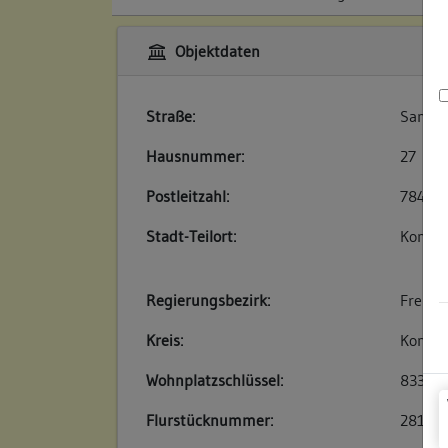
Objektdaten
Straße:
Sankt-
Hausnummer:
27
Postleitzahl:
78462
Stadt-Teilort:
Konsta
Regierungsbezirk:
Freibu
Kreis:
Konsta
Wohnplatzschlüssel:
83350
Flurstücknummer:
281/1