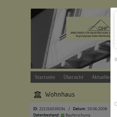
Zur Navigation springen
Zum Inhalt der Website springen
Startseite
Übersicht
Aktuelles u
Wohnhaus
ID:
221316039194
/
Datum:
19.06.2008
Datenbestand:
Bauforschung