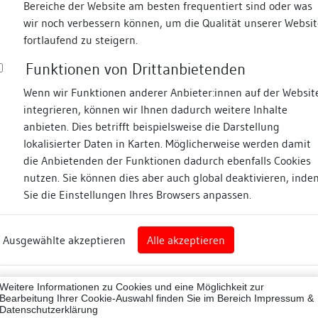
Bereiche der Website am besten frequentiert sind oder was
wir noch verbessern können, um die Qualität unserer Websit
Fotos
fortlaufend zu steigern.
Funktionen von Drittanbietenden
latz
Wenn wir Funktionen anderer Anbieter:innen auf der Websit
integrieren, können wir Ihnen dadurch weitere Inhalte
anbieten. Dies betrifft beispielsweise die Darstellung
lokalisierter Daten in Karten. Möglicherweise werden damit
die Anbietenden der Funktionen dadurch ebenfalls Cookies
nz
nutzen. Sie können dies aber auch global deaktivieren, inde
Sie die Einstellungen Ihres Browsers anpassen.
Abbildungsnachweis
rg
Ausgewählte akzeptieren
Alle akzeptieren
nz (Landkreis)
Zugeordnete Dokumenta
43012
Weitere Informationen zu Cookies und eine Möglichkeit zur
Befunddokumentation
ne
Bearbeitung Ihrer Cookie-Auswahl finden Sie im Bereich
Impressum &
Datenschutzerklärung
Restauratorische Unt