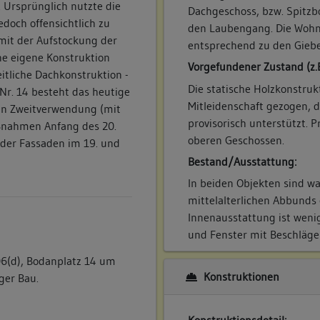
 Ursprünglich nutzte die
Dachgeschoss, bzw. Spitzb
edoch offensichtlich zu
den Laubengang. Die Wohn
mit der Aufstockung der
entsprechend zu den Gieb
ne eigene Konstruktion
Vorgefundener Zustand (z.
eitliche Dachkonstruktion -
Die statische Holzkonstrukt
Nr. 14 besteht das heutige
Mitleidenschaft gezogen, d
 in Zweitverwendung (mit
provisorisch unterstützt. 
ßnahmen Anfang des 20.
oberen Geschossen.
der Fassaden im 19. und
Bestand/Ausstattung:
In beiden Objekten sind wa
mittelalterlichen Abbunds e
Innenausstattung ist weni
und Fenster mit Beschlägen 
6(d), Bodanplatz 14 um
Konstruktionen
ger Bau.
Konstruktionsdetail: