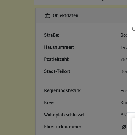
Objektdaten
Straße:
Bodanp
Hausnummer:
14, 16
Postleitzahl:
78462
Stadt-Teilort:
Konsta
Regierungsbezirk:
Freibu
Kreis:
Konsta
Wohnplatzschlüssel:
83350
Flurstücknummer:
kei