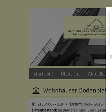
Zur Navigation springen
Zum Inhalt der Website springen
Startseite
Übersicht
Aktuelles u
Wohnhäuser Bodanplatz 
ID:
213540077818
/
Datum:
04.04.2016
Datenbestand:
Bauforschung und Restauri