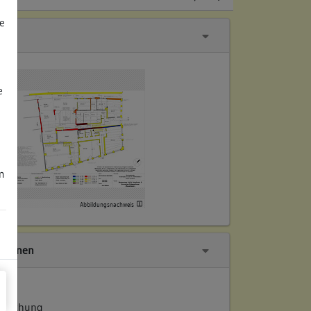
e
e
m
Abbildungsnachweis
tionen
ersuchung