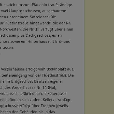
t es sich um zum Platz hin traufständige
 zwei Hauptgeschossen, ausgebautem
en unter einem Satteldach. Die
zur Hüetlinstraße hingewandt, die der Nr.
Nordwesten. Die Nr. 14 verfügt über einen
geschossen plus Dachgeschoss, einen
hoss sowie ein Hinterhaus mit Erd- und
rrassen.
/
 Vorderhäuser erfolgt vom Bodanplatz aus,
m Seiteneingang von der Hüetlinstraße. Die
me im Erdgeschoss besitzen eigene
ch des Vorderhauses Nr. 14 (Hof,
wird ausschließlich über die Feuergasse
Teil befinden sich zudem Kellerverschläge.
geschosse erfolgt über Treppen jeweils
ischen den Gebäuden bis in das