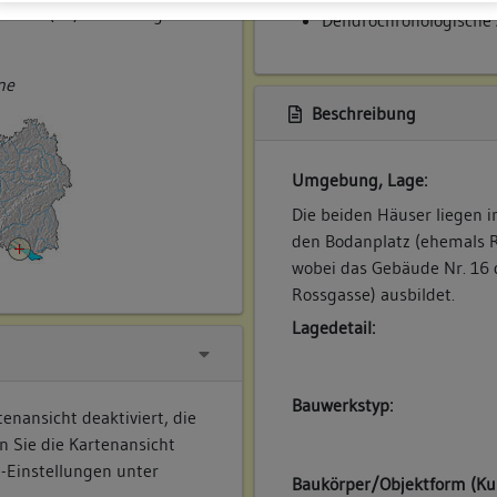
markt (14) und Rossgasse
Dendrochronologische
ne
Beschreibung
Umgebung, Lage:
Die beiden Häuser liegen 
den Bodanplatz (ehemals R
wobei das Gebäude Nr. 16 
Rossgasse) ausbildet.
Lagedetail:
Bauwerkstyp:
enansicht deaktiviert, die
n Sie die Kartenansicht
e-Einstellungen unter
Baukörper/Objektform (Ku