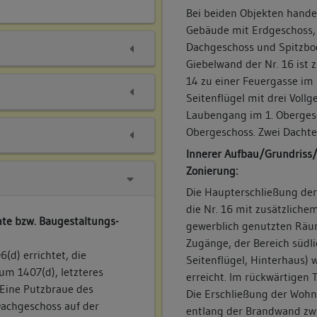
Bei beiden Objekten handel
Gebäude mit Erdgeschoss,
Dachgeschoss und Spitzbod
Giebelwand der Nr. 16 ist 
14 zu einer Feuergasse im 
Seitenflügel mit drei Voll
Laubengang im 1. Obergesc
Obergeschoss. Zwei Dachte
Innerer Aufbau/Grundriss
Zonierung:
Die Haupterschließung der
die Nr. 16 mit zusätzliche
te bzw. Baugestaltungs-
gewerblich genutzten Räu
Zugänge, der Bereich südli
d) errichtet, die
Seitenflügel, Hinterhaus) 
um 1407(d), letzteres
erreicht. Im rückwärtigen 
 Eine Putzbraue des
Die Erschließung der Wohn
Dachgeschoss auf der
entlang der Brandwand zw