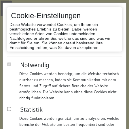
Zur Navigation springen
Zum Inhalt der Website springen
Login
|
Schriftgröße anpassen
|
Kontakt
|
Handbuch
|
Impressum
& Datenschutzerklärung
Cookie-Einstellungen
Diese Website verwendet Cookies, um Ihnen ein
bestmögliches Erlebnis zu bieten. Dabei werden
verschiedene Arten von Cookies unterschieden.
Nachfolgend erfahren Sie, welche das sind und was wir
Datenbank Bauforschung/Restaurierung
damit für Sie tun. Sie können darauf basierend Ihre
Entscheidung treffen, was Sie davon akzeptieren.
Wohn- und Geschäftshaus
Notwendig
Diese Cookies werden benötigt, um die Website technisch
ID:
209628835512
/
Datum:
30.06.2024
nutzbar zu machen, indem sie Kommunikation mit dem
Datenbestand:
Bauforschung
Server und Zugriff auf sichere Bereiche der Website
ermöglichen. Die Website kann ohne diese Cookies nicht
Als PDF herunterladen:
richtig funktionieren.
Alle Inhalte dieser Seite:
/
Statistik
Objektdaten
Diese Cookies werden genutzt, um zu analysieren, welche
Bereiche der Website am besten frequentiert sind oder
Straße:
Bodanstraße