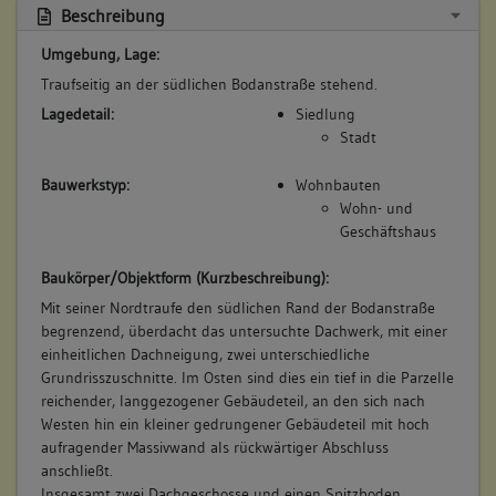
Beschreibung
Umgebung, Lage:
Traufseitig an der südlichen Bodanstraße stehend.
Lagedetail:
Siedlung
Stadt
Bauwerkstyp:
Wohnbauten
Wohn- und
Geschäftshaus
Baukörper/Objektform (Kurzbeschreibung):
Mit seiner Nordtraufe den südlichen Rand der Bodanstraße
begrenzend, überdacht das untersuchte Dachwerk, mit einer
einheitlichen Dachneigung, zwei unterschiedliche
Grundrisszuschnitte. Im Osten sind dies ein tief in die Parzelle
reichender, langgezogener Gebäudeteil, an den sich nach
Westen hin ein kleiner gedrungener Gebäudeteil mit hoch
aufragender Massivwand als rückwärtiger Abschluss
anschließt.
Insgesamt zwei Dachgeschosse und einen Spitzboden