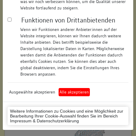
was wir noch verbessern können, um die Qualität unserer
Hausnummer:
19
Website fortlaufend zu steigern.
Funktionen von Drittanbietenden
Postleitzahl:
78462
Wenn wir Funktionen anderer Anbieter:innen auf der
Stadt-Teilort:
Konstanz
Website integrieren, können wir Ihnen dadurch weitere
Inhalte anbieten. Dies betrifft beispielsweise die
Regierungsbezirk:
Freiburg
Darstellung lokalisierter Daten in Karten. Möglicherweise
werden damit die Anbietenden der Funktionen dadurch
Kreis:
Konstanz (Landkreis)
ebenfalls Cookies nutzen. Sie können dies aber auch
global deaktivieren, indem Sie die Einstellungen Ihres
Wohnplatzschlüssel:
8335043012
Browsers anpassen.
Flurstücknummer:
keine
Ausgewählte akzeptieren
Alle akzeptieren
Historischer Straßenname:
keiner
Historische Gebäudenummer:
keine
Weitere Informationen zu Cookies und eine Möglichkeit zur
Bearbeitung Ihrer Cookie-Auswahl finden Sie im Bereich
Lage des Wohnplatzes:
Impressum & Datenschutzerklärung