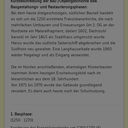
Kurzbeschreibung der Bau-/Objektgeschichte bzw.
Baugestaltungs- und Restaurierungsphasen:
Bei dem heute dreigeschossigen, südlichen Bauteil handelt
es sich um die 1250 errichtete Franziskanerkirche, die nach
mehrfachen Umbauten und Erneuerungen (im 1. OG an der
Nordseite ein Malereifragment, datiert 1602; Dachstuhl
barock) im Jahr 1845 als Stadthaus umgenutzt wurde.
Hierzu wurde das südliche Seitenschiff abgebrochen und die
Südfront neu gestaltet. Eine Langhausarkade wurde 1960
wieder freigelegt und als Eingang verwendet.
Die im Norden anschließenden, ehemaligen Klosterbauten
stammen ihrem heutigen Erscheinungsbild nach im
Wesentlichen aus dem 18. Jahrhundert.
Von 1971 bis 1976 wurde das Gebäude grundlegend
renoviert. Es dient auch heute noch der Schulnutzung.
1. Bauphase:
(1250 - 1270)
Errichtung der Franziskanerkirche um 1250-1270 (A).