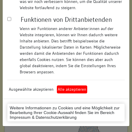
was wir noch verbessern können, um die Qualität unserer
Straße:
Sankt-Stephans-Platz
Website fortlaufend zu steigern.
Hausnummer:
17
Funktionen von Drittanbietenden
Postleitzahl:
78462
Wenn wir Funktionen anderer Anbieter:innen auf der
Website integrieren, können wir Ihnen dadurch weitere
Stadt-Teilort:
Konstanz
Inhalte anbieten. Dies betrifft beispielsweise die
Darstellung lokalisierter Daten in Karten. Möglicherweise
werden damit die Anbietenden der Funktionen dadurch
Regierungsbezirk:
Freiburg
ebenfalls Cookies nutzen. Sie können dies aber auch
global deaktivieren, indem Sie die Einstellungen Ihres
Kreis:
Konstanz (Landkreis)
Browsers anpassen.
Wohnplatzschlüssel:
8335043012
Flurstücknummer:
301
Ausgewählte akzeptieren
Alle akzeptieren
Historischer Straßenname:
keiner
Weitere Informationen zu Cookies und eine Möglichkeit zur
Historische Gebäudenummer:
keine
Bearbeitung Ihrer Cookie-Auswahl finden Sie im Bereich
Impressum & Datenschutzerklärung
Lage des Wohnplatzes: