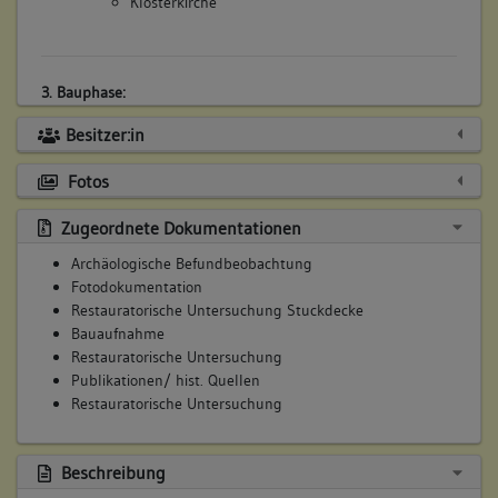
Klosterkirche
3. Bauphase:
(1575 - 1770)
Besitzer:in
Dachstuhl im Baock erneuert
Betroffene Gebäudeteile:
Fotos
keine
Zugeordnete Dokumentationen
Bauwerkstyp:
Archäologische Befundbeobachtung
Sakralbauten
Fotodokumentation
Kloster, allgemein
Restauratorische Untersuchung Stuckdecke
Bauaufnahme
Restauratorische Untersuchung
4. Bauphase:
Publikationen/ hist. Quellen
(1602)
Restauratorische Untersuchung
Umbauten im OG an der Nordseite (Malereifragment) im Jahr
1602.
Beschreibung
Betroffene Gebäudeteile: