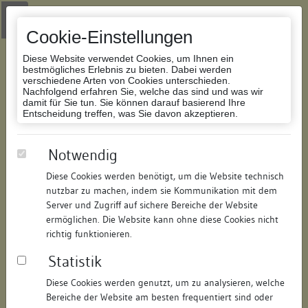
Zur Navigation springen
Zum Inhalt der Website springen
Login
|
Schriftgröße anpassen
|
Kontakt
|
Handbuch
|
Impressum
& Datenschutzerklärung
Cookie-Einstellungen
Diese Website verwendet Cookies, um Ihnen ein
bestmögliches Erlebnis zu bieten. Dabei werden
verschiedene Arten von Cookies unterschieden.
Nachfolgend erfahren Sie, welche das sind und was wir
Datenbank Bauforschung/Restaurierung
damit für Sie tun. Sie können darauf basierend Ihre
Entscheidung treffen, was Sie davon akzeptieren.
Ehem. Franziskanerkloster mit
Notwendig
Kirche
Diese Cookies werden benötigt, um die Website technisch
nutzbar zu machen, indem sie Kommunikation mit dem
ID:
231316039193
/
Datum:
18.06.2008
Server und Zugriff auf sichere Bereiche der Website
Datenbestand:
Bauforschung und Restaurierung
ermöglichen. Die Website kann ohne diese Cookies nicht
richtig funktionieren.
Als PDF herunterladen:
Statistik
Alle Inhalte dieser Seite:
/
Diese Cookies werden genutzt, um zu analysieren, welche
Objektdaten
Bereiche der Website am besten frequentiert sind oder