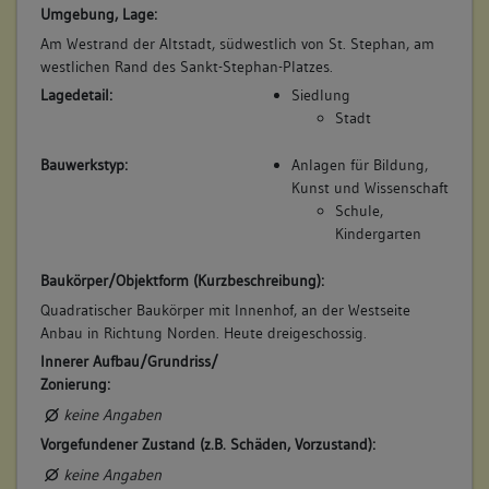
Umgebung, Lage:
keine
Am Westrand der Altstadt, südwestlich von St. Stephan, am
Bauwerkstyp:
westlichen Rand des Sankt-Stephan-Platzes.
Sakralbauten
Lagedetail:
Siedlung
Kloster, allgemein
Stadt
Bauwerkstyp:
Anlagen für Bildung,
Kunst und Wissenschaft
5. Bauphase:
Schule,
(1700 - 1800)
Kindergarten
Entstehung der nördlich an die Kirche anschließenden
Klosterbauten.
Baukörper/Objektform (Kurzbeschreibung):
Betroffene Gebäudeteile:
Quadratischer Baukörper mit Innenhof, an der Westseite
keine
Anbau in Richtung Norden. Heute dreigeschossig.
Bauwerkstyp:
Innerer Aufbau/Grundriss/
Sakralbauten
Zonierung:
Kloster, allgemein
keine Angaben
Vorgefundener Zustand (z.B. Schäden, Vorzustand):
keine Angaben