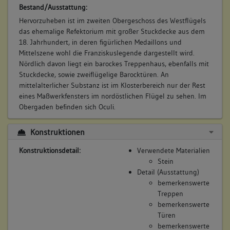
6. Bauphase:
Bestand/Ausstattung:
(1727)
Hervorzuheben ist im zweiten Obergeschoss des Westflügels
Neuerrichtung des Chores unter Verwendung von
das ehemalige Refektorium mit großer Stuckdecke aus dem
Abbruchmaterial (Mitteilung Ulrich Knapp).
18. Jahrhundert, in deren figürlichen Medaillons und
Betroffene Gebäudeteile:
Mittelszene wohl die Franziskuslegende dargestellt wird.
Nördlich davon liegt ein barockes Treppenhaus, ebenfalls mit
keine
Stuckdecke, sowie zweiflügelige Barocktüren. An
Bauwerkstyp:
mittelalterlicher Substanz ist im Klosterbereich nur der Rest
Sakralbauten
eines Maßwerkfensters im nordöstlichen Flügel zu sehen. Im
Klosterkirche
Obergaden befinden sich Oculi.
Konstruktionen
7. Bauphase:
Konstruktionsdetail:
Verwendete Materialien
(1727 - 1734)
Stein
Vermauerung jedes zweiten Rundbogenfensters im
Detail (Ausstattung)
Obergaden (Mitteilung Ulrich Knapp).
bemerkenswerte
Treppen
Betroffene Gebäudeteile:
bemerkenswerte
keine
Türen
Bauwerkstyp:
bemerkenswerte