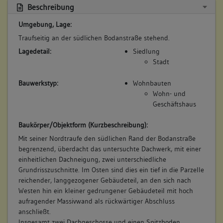
Beschreibung
Umgebung, Lage:
Traufseitig an der südlichen Bodanstraße stehend.
Lagedetail:
Siedlung
Stadt
Bauwerkstyp:
Wohnbauten
Wohn- und
Geschäftshaus
Baukörper/Objektform (Kurzbeschreibung):
Mit seiner Nordtraufe den südlichen Rand der Bodanstraße
begrenzend, überdacht das untersuchte Dachwerk, mit einer
einheitlichen Dachneigung, zwei unterschiedliche
Grundrisszuschnitte. Im Osten sind dies ein tief in die Parzelle
reichender, langgezogener Gebäudeteil, an den sich nach
Westen hin ein kleiner gedrungener Gebäudeteil mit hoch
aufragender Massivwand als rückwärtiger Abschluss
anschließt.
Insgesamt zwei Dachgeschosse und einen Spitzboden