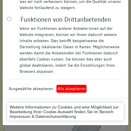
was wir noch verbessern können, um die Qualität unserer
Hausnummer:
19
Website fortlaufend zu steigern.
Funktionen von Drittanbietenden
Postleitzahl:
78462
Wenn wir Funktionen anderer Anbieter:innen auf der
Stadt-Teilort:
Konstanz
Website integrieren, können wir Ihnen dadurch weitere
Inhalte anbieten. Dies betrifft beispielsweise die
Regierungsbezirk:
Freiburg
Darstellung lokalisierter Daten in Karten. Möglicherweise
werden damit die Anbietenden der Funktionen dadurch
Kreis:
Konstanz (Landkreis)
ebenfalls Cookies nutzen. Sie können dies aber auch
global deaktivieren, indem Sie die Einstellungen Ihres
Wohnplatzschlüssel:
8335043012
Browsers anpassen.
Flurstücknummer:
keine
Ausgewählte akzeptieren
Alle akzeptieren
Historischer Straßenname:
keiner
Historische Gebäudenummer:
keine
Weitere Informationen zu Cookies und eine Möglichkeit zur
Bearbeitung Ihrer Cookie-Auswahl finden Sie im Bereich
Lage des Wohnplatzes:
Impressum & Datenschutzerklärung