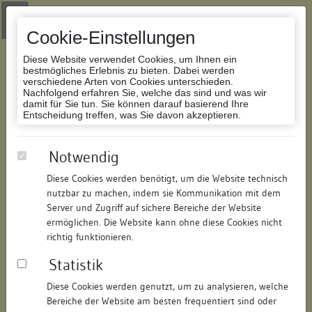
Zur Navigation springen
Zum Inhalt der Website springen
Login
|
Schriftgröße anpassen
|
Kontakt
|
Handbuch
|
Impressum
& Datenschutzerklärung
Cookie-Einstellungen
Diese Website verwendet Cookies, um Ihnen ein
bestmögliches Erlebnis zu bieten. Dabei werden
verschiedene Arten von Cookies unterschieden.
Nachfolgend erfahren Sie, welche das sind und was wir
Datenbank Bauforschung/Restaurierung
damit für Sie tun. Sie können darauf basierend Ihre
Entscheidung treffen, was Sie davon akzeptieren.
Wohn- und Geschäftshaus
Notwendig
Diese Cookies werden benötigt, um die Website technisch
ID:
209628835512
/
Datum:
30.06.2024
nutzbar zu machen, indem sie Kommunikation mit dem
Datenbestand:
Bauforschung
Server und Zugriff auf sichere Bereiche der Website
ermöglichen. Die Website kann ohne diese Cookies nicht
Als PDF herunterladen:
richtig funktionieren.
Alle Inhalte dieser Seite:
/
Statistik
Objektdaten
Diese Cookies werden genutzt, um zu analysieren, welche
Bereiche der Website am besten frequentiert sind oder
Straße:
Bodanstraße