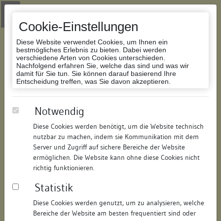
Zur Navigation springen
Zum Inhalt der Website springen
Login
|
Schriftgröße anpassen
|
Kontakt
|
Handbuch
|
Impressum
& Datenschutzerklärung
Cookie-Einstellungen
Diese Website verwendet Cookies, um Ihnen ein
bestmögliches Erlebnis zu bieten. Dabei werden
verschiedene Arten von Cookies unterschieden.
Nachfolgend erfahren Sie, welche das sind und was wir
Datenbank Bauforschung/Restaurierung
damit für Sie tun. Sie können darauf basierend Ihre
Entscheidung treffen, was Sie davon akzeptieren.
Ehem. Astoria
Notwendig
Diese Cookies werden benötigt, um die Website technisch
ID:
104705712513
/
Datum:
09.11.2011
nutzbar zu machen, indem sie Kommunikation mit dem
Datenbestand:
Bauforschung
Server und Zugriff auf sichere Bereiche der Website
ermöglichen. Die Website kann ohne diese Cookies nicht
Als PDF herunterladen:
richtig funktionieren.
Alle Inhalte dieser Seite:
/
Statistik
Objektdaten
Diese Cookies werden genutzt, um zu analysieren, welche
Bereiche der Website am besten frequentiert sind oder
Straße:
Katzgasse