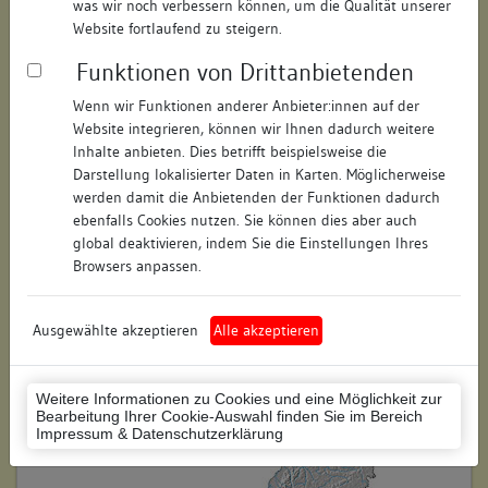
was wir noch verbessern können, um die Qualität unserer
Hausnummer:
9
Website fortlaufend zu steigern.
Funktionen von Drittanbietenden
Postleitzahl:
78426
Wenn wir Funktionen anderer Anbieter:innen auf der
Stadt-Teilort:
Konstanz
Website integrieren, können wir Ihnen dadurch weitere
Inhalte anbieten. Dies betrifft beispielsweise die
Regierungsbezirk:
Freiburg
Darstellung lokalisierter Daten in Karten. Möglicherweise
werden damit die Anbietenden der Funktionen dadurch
Kreis:
Konstanz (Landkreis)
ebenfalls Cookies nutzen. Sie können dies aber auch
global deaktivieren, indem Sie die Einstellungen Ihres
Wohnplatzschlüssel:
8335043012
Browsers anpassen.
Flurstücknummer:
keine
Ausgewählte akzeptieren
Alle akzeptieren
Historischer Straßenname:
keiner
Historische Gebäudenummer:
keine
Weitere Informationen zu Cookies und eine Möglichkeit zur
Bearbeitung Ihrer Cookie-Auswahl finden Sie im Bereich
Lage des Wohnplatzes:
Impressum & Datenschutzerklärung