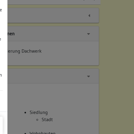
e
tionen
e
 Datierung Dachwerk
m
Siedlung
Stadt
Wohnbauten