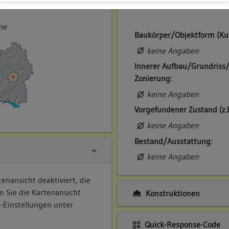
ner
ne
Baukörper/Objektform (Ku
keine Angaben
Innerer Aufbau/Grundriss
Zonierung:
keine Angaben
Vorgefundener Zustand (z.
keine Angaben
Bestand/Ausstattung:
keine Angaben
enansicht deaktiviert, die
n Sie die Kartenansicht
Konstruktionen
e-Einstellungen unter
Quick-Response-Code