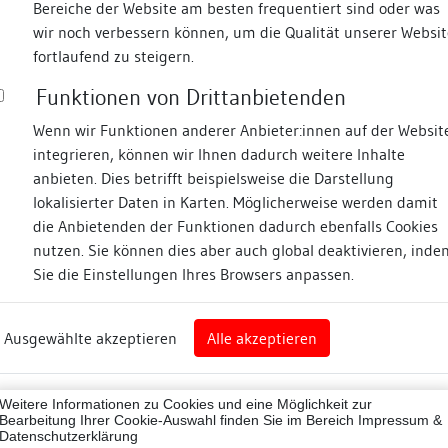
Bereiche der Website am besten frequentiert sind oder was
wir noch verbessern können, um die Qualität unserer Websit
Fotos
fortlaufend zu steigern.
Funktionen von Drittanbietenden
Zugeordnete Dokumenta
bachstraße
Wenn wir Funktionen anderer Anbieter:innen auf der Websit
integrieren, können wir Ihnen dadurch weitere Inhalte
Dendrochronologische
anbieten. Dies betrifft beispielsweise die Darstellung
lokalisierter Daten in Karten. Möglicherweise werden damit
die Anbietenden der Funktionen dadurch ebenfalls Cookies
n
nutzen. Sie können dies aber auch global deaktivieren, inde
Beschreibung
Sie die Einstellungen Ihres Browsers anpassen.
art
Umgebung, Lage:
Ausgewählte akzeptieren
Alle akzeptieren
gen (Landkreis)
keine Angaben
Lagedetail:
11002
Weitere Informationen zu Cookies und eine Möglichkeit zur
ne
Bearbeitung Ihrer Cookie-Auswahl finden Sie im Bereich
Impressum &
Datenschutzerklärung
Bauwerkstyp: