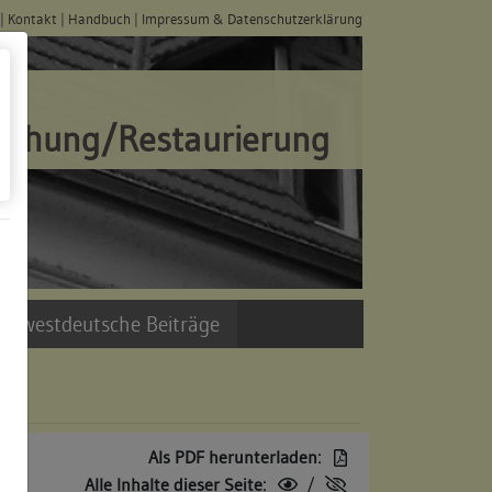
|
Kontakt
|
Handbuch
|
Impressum & Datenschutzerklärung
schung/Restaurierung
üdwestdeutsche Beiträge
Als PDF herunterladen:
Alle Inhalte dieser Seite:
/