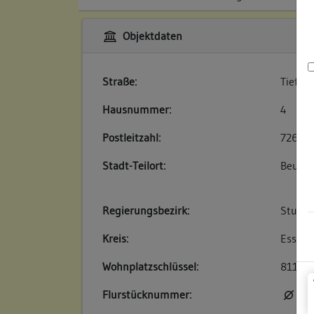
Objektdaten
Straße:
Tiefen
Hausnummer:
4
Postleitzahl:
72660
Stadt-Teilort:
Beure
Regierungsbezirk:
Stuttg
Kreis:
Esslin
Wohnplatzschlüssel:
81160
Flurstücknummer:
kei