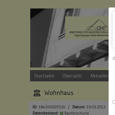
Zur Navigation springen
Zum Inhalt der Website springen
Startseite
Übersicht
Aktuelles u
Wohnhaus
ID:
184359205520
/
Datum:
19.03.2013
Datenbestand:
Bauforschung