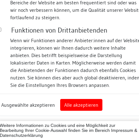
Bereiche der Website am besten frequentiert sind oder was
wir noch verbessern können, um die Qualität unserer Websit
Fotos
fortlaufend zu steigern.
Funktionen von Drittanbietenden
m Graben
Wenn wir Funktionen anderer Anbieter:innen auf der Websit
integrieren, können wir Ihnen dadurch weitere Inhalte
anbieten. Dies betrifft beispielsweise die Darstellung
lokalisierter Daten in Karten. Möglicherweise werden damit
die Anbietenden der Funktionen dadurch ebenfalls Cookies
n
nutzen. Sie können dies aber auch global deaktivieren, inde
Sie die Einstellungen Ihres Browsers anpassen.
Abbildungsnachweis
rg
Ausgewählte akzeptieren
Alle akzeptieren
au-Hochschwarzwald
Zugeordnete Dokumenta
reis)
08015
Weitere Informationen zu Cookies und eine Möglichkeit zur
Dendrochronologische
Bearbeitung Ihrer Cookie-Auswahl finden Sie im Bereich
Impressum &
Datenschutzerklärung
ne