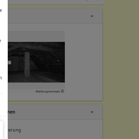
e
e
m
Abbildungsnachweis
tionen
 Datierung