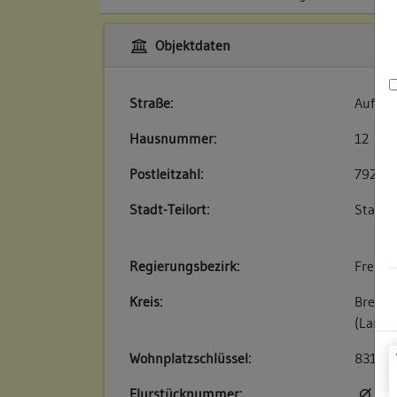
Objektdaten
Straße:
Auf de
Hausnummer:
12
Postleitzahl:
79219
Stadt-Teilort:
Staufe
Regierungsbezirk:
Freibu
Kreis:
Breisg
(Landk
Wohnplatzschlüssel:
83151
Flurstücknummer:
kei