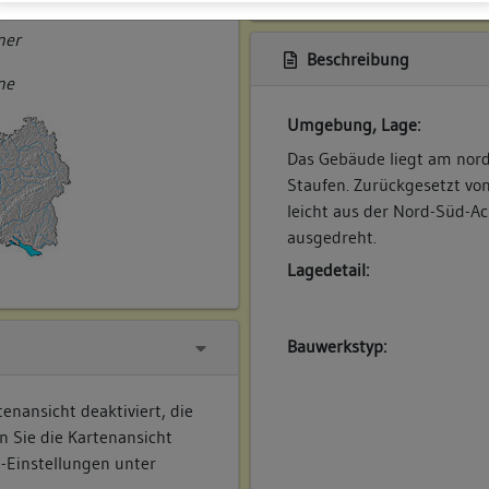
ner
Beschreibung
ne
Umgebung, Lage:
Das Gebäude liegt am nor
Staufen. Zurückgesetzt von
leicht aus der Nord-Süd-
ausgedreht.
Lagedetail:
Bauwerkstyp:
enansicht deaktiviert, die
n Sie die Kartenansicht
e-Einstellungen unter