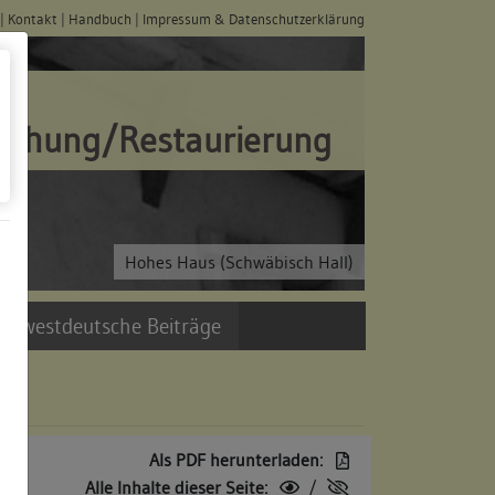
|
Kontakt
|
Handbuch
|
Impressum & Datenschutzerklärung
schung/Restaurierung
Hohes Haus (Schwäbisch Hall)
üdwestdeutsche Beiträge
Als PDF herunterladen:
Alle Inhalte dieser Seite:
/