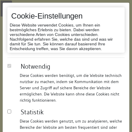
Zur Navigation springen
Zum Inhalt der Website springen
Login
|
Schriftgröße anpassen
|
Kontakt
|
Handbuch
|
Impressum
& Datenschutzerklärung
Cookie-Einstellungen
Diese Website verwendet Cookies, um Ihnen ein
bestmögliches Erlebnis zu bieten. Dabei werden
verschiedene Arten von Cookies unterschieden.
Nachfolgend erfahren Sie, welche das sind und was wir
Datenbank Bauforschung/Restaurierung
damit für Sie tun. Sie können darauf basierend Ihre
Entscheidung treffen, was Sie davon akzeptieren.
Wohnhaus
Notwendig
Diese Cookies werden benötigt, um die Website technisch
ID:
164560995016
/
Datum:
02.04.2012
nutzbar zu machen, indem sie Kommunikation mit dem
Datenbestand:
Bauforschung
Server und Zugriff auf sichere Bereiche der Website
ermöglichen. Die Website kann ohne diese Cookies nicht
Als PDF herunterladen:
richtig funktionieren.
Alle Inhalte dieser Seite:
/
Statistik
Objektdaten
Diese Cookies werden genutzt, um zu analysieren, welche
Bereiche der Website am besten frequentiert sind oder
Straße:
Kirchstraße