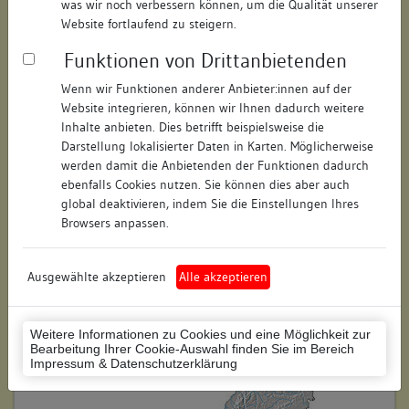
was wir noch verbessern können, um die Qualität unserer
Hausnummer:
1
Website fortlaufend zu steigern.
Funktionen von Drittanbietenden
Postleitzahl:
88212
Wenn wir Funktionen anderer Anbieter:innen auf der
Stadt-Teilort:
Ravensburg
Website integrieren, können wir Ihnen dadurch weitere
Inhalte anbieten. Dies betrifft beispielsweise die
Regierungsbezirk:
Tübingen
Darstellung lokalisierter Daten in Karten. Möglicherweise
werden damit die Anbietenden der Funktionen dadurch
Kreis:
Ravensburg (Landkreis)
ebenfalls Cookies nutzen. Sie können dies aber auch
global deaktivieren, indem Sie die Einstellungen Ihres
Wohnplatzschlüssel:
8436064109
Browsers anpassen.
Flurstücknummer:
keine
Ausgewählte akzeptieren
Alle akzeptieren
Historischer Straßenname:
keiner
Historische Gebäudenummer:
keine
Weitere Informationen zu Cookies und eine Möglichkeit zur
Bearbeitung Ihrer Cookie-Auswahl finden Sie im Bereich
Lage des Wohnplatzes:
Impressum & Datenschutzerklärung