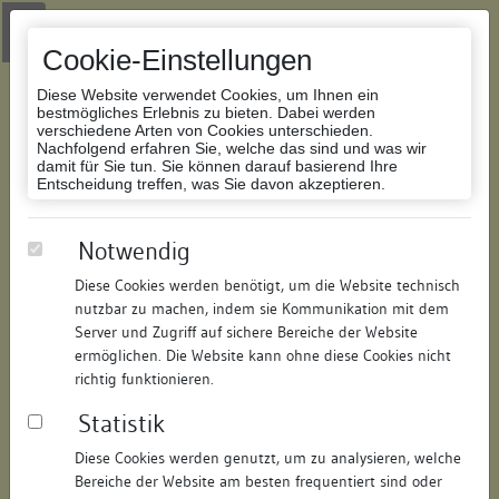
Zur Navigation springen
Zum Inhalt der Website springen
Login
|
Schriftgröße anpassen
|
Kontakt
|
Handbuch
|
Impressum
& Datenschutzerklärung
Cookie-Einstellungen
Diese Website verwendet Cookies, um Ihnen ein
bestmögliches Erlebnis zu bieten. Dabei werden
verschiedene Arten von Cookies unterschieden.
Nachfolgend erfahren Sie, welche das sind und was wir
Datenbank Bauforschung/Restaurierung
damit für Sie tun. Sie können darauf basierend Ihre
Entscheidung treffen, was Sie davon akzeptieren.
Wohnhaus
Notwendig
Diese Cookies werden benötigt, um die Website technisch
ID:
161334107517
/
Datum:
23.05.2011
nutzbar zu machen, indem sie Kommunikation mit dem
Datenbestand:
Bauforschung
Server und Zugriff auf sichere Bereiche der Website
ermöglichen. Die Website kann ohne diese Cookies nicht
Als PDF herunterladen:
richtig funktionieren.
Alle Inhalte dieser Seite:
/
Statistik
Objektdaten
Diese Cookies werden genutzt, um zu analysieren, welche
Bereiche der Website am besten frequentiert sind oder
Straße:
Hofstatt