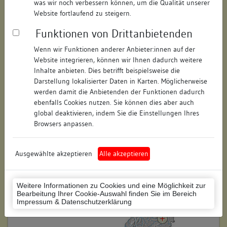
was wir noch verbessern können, um die Qualität unserer
Hausnummer:
6
Website fortlaufend zu steigern.
Funktionen von Drittanbietenden
Postleitzahl:
73525
Wenn wir Funktionen anderer Anbieter:innen auf der
Stadt-Teilort:
Schwäbisch Gmünd
Website integrieren, können wir Ihnen dadurch weitere
Inhalte anbieten. Dies betrifft beispielsweise die
Regierungsbezirk:
Stuttgart
Darstellung lokalisierter Daten in Karten. Möglicherweise
werden damit die Anbietenden der Funktionen dadurch
Kreis:
Ostalbkreis (Landkreis)
ebenfalls Cookies nutzen. Sie können dies aber auch
global deaktivieren, indem Sie die Einstellungen Ihres
Wohnplatzschlüssel:
8136065056
Browsers anpassen.
Flurstücknummer:
keine
Ausgewählte akzeptieren
Alle akzeptieren
Historischer Straßenname:
keiner
Historische Gebäudenummer:
keine
Weitere Informationen zu Cookies und eine Möglichkeit zur
Bearbeitung Ihrer Cookie-Auswahl finden Sie im Bereich
Lage des Wohnplatzes:
Impressum & Datenschutzerklärung