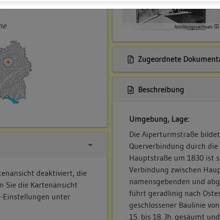
ner
ne
Abbildungsnachweis
Zugeordnete Dokumenta
Beschreibung
Umgebung, Lage:
Die Aiperturmstraße bildet
Querverbindung durch die 
Hauptstraße um 1830 ist s
Verbindung zwischen Haupt
enansicht deaktiviert, die
namensgebenden und abgeg
n Sie die Kartenansicht
führt geradlinig nach Osten
e-Einstellungen unter
geschlossener Baulinie vo
15. bis 18. Jh. gesäumt un