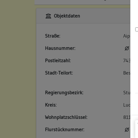
Objektdaten
Straße:
Aipert
Hausnummer:
kei
Postleitzahl:
74354
Stadt-Teilort:
Besigh
Regierungsbezirk:
Stuttg
Kreis:
Ludwig
Wohnplatzschlüssel:
81180
Flurstücknummer:
kei