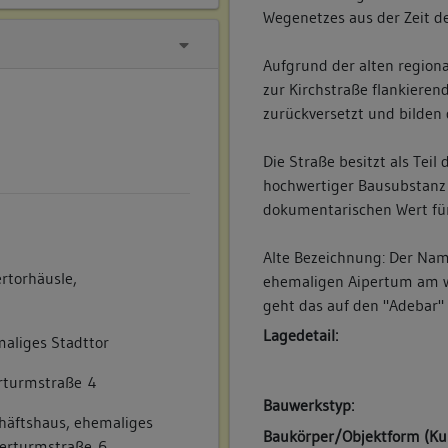
Wegenetzes aus der Zeit 
Aufgrund der alten regiona
zur Kirchstraße flankiere
zurückversetzt und bilden 
Die Straße besitzt als Tei
hochwertiger Bausubstanz 
dokumentarischen Wert für 
Alte Bezeichnung: Der Nam
rtorhäusle,
ehemaligen Aipertum am we
geht das auf den "Adebar" 
Lagedetail:
aliges Stadttor
rturmstraße 4
Bauwerkstyp:
häftshaus, ehemaliges
Baukörper/Objektform (Ku
perturmstraße 6