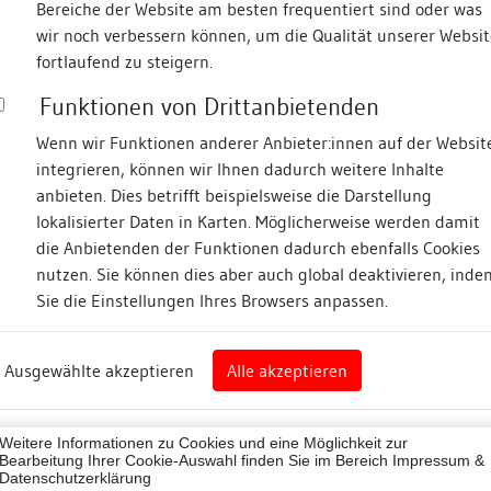
Bereiche der Website am besten frequentiert sind oder was
wir noch verbessern können, um die Qualität unserer Websit
Fotos
fortlaufend zu steigern.
Funktionen von Drittanbietenden
urmstraße
Wenn wir Funktionen anderer Anbieter:innen auf der Websit
integrieren, können wir Ihnen dadurch weitere Inhalte
ne
anbieten. Dies betrifft beispielsweise die Darstellung
lokalisierter Daten in Karten. Möglicherweise werden damit
die Anbietenden der Funktionen dadurch ebenfalls Cookies
eim
nutzen. Sie können dies aber auch global deaktivieren, inde
Sie die Einstellungen Ihres Browsers anpassen.
Abbildungsnachweis
art
Ausgewählte akzeptieren
Alle akzeptieren
sburg (Landkreis)
07001
Weitere Informationen zu Cookies und eine Möglichkeit zur
ne
Bearbeitung Ihrer Cookie-Auswahl finden Sie im Bereich
Impressum &
Datenschutzerklärung