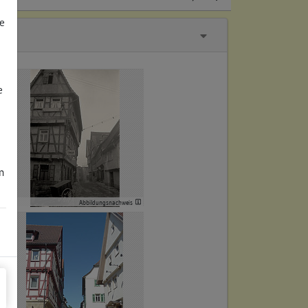
e
e
m
Abbildungsnachweis