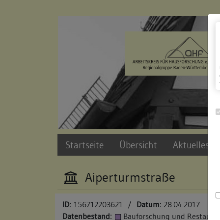
Zur Navigation springen
Zum Inhalt der Website springen
Startseite
Übersicht
Aktuelles u
Aiperturmstraße
ID:
156712203621
/
Datum:
28.04.2017
Datenbestand:
Bauforschung und Restauri