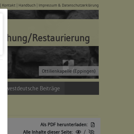
|
Kontakt
|
Handbuch
|
Impressum & Datenschutzerklärung
schung/Restaurierung
Ottilienkapelle (Eppingen)
üdwestdeutsche Beiträge
Als PDF herunterladen:
Alle Inhalte dieser Seite:
/