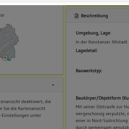
ner
ne
Beschreibung
Umgebung, Lage:
In der Konstanzer Altstadt
Lagedetail:
Bauwerkstyp:
Baukörper/Objektform (Ku
enansicht deaktiviert, die
Mit seiner Osttraufe zur H
n Sie die Kartenansicht
viergeschossig verputzte, 
e-Einstellungen unter
einer in Nord-Südrichtung
durch gemeinsam genutzte 