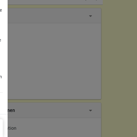
e
e
m
tionen
entation