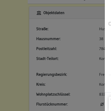
Objektdaten
Straße:
Hussen
Hausnummer:
38
Postleitzahl:
78462
Stadt-Teilort:
Konsta
Regierungsbezirk:
Freibu
Kreis:
Konsta
Wohnplatzschlüssel:
83350
Flurstücknummer:
kei