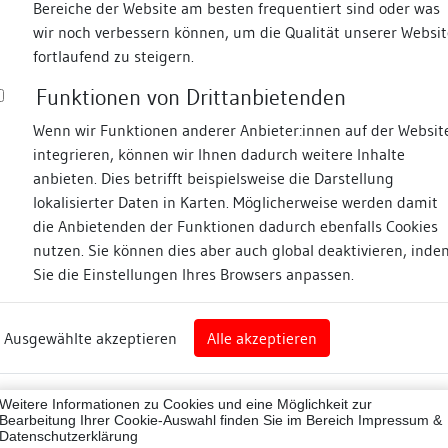
Bereiche der Website am besten frequentiert sind oder was
wir noch verbessern können, um die Qualität unserer Websit
Fotos
fortlaufend zu steigern.
Funktionen von Drittanbietenden
straße
Wenn wir Funktionen anderer Anbieter:innen auf der Websit
integrieren, können wir Ihnen dadurch weitere Inhalte
anbieten. Dies betrifft beispielsweise die Darstellung
lokalisierter Daten in Karten. Möglicherweise werden damit
die Anbietenden der Funktionen dadurch ebenfalls Cookies
nz
nutzen. Sie können dies aber auch global deaktivieren, inde
Sie die Einstellungen Ihres Browsers anpassen.
Abbildungsnachweis
rg
Ausgewählte akzeptieren
Alle akzeptieren
nz (Landkreis)
Zugeordnete Dokumenta
43012
Weitere Informationen zu Cookies und eine Möglichkeit zur
Bauhistorische Dokum
ne
Bearbeitung Ihrer Cookie-Auswahl finden Sie im Bereich
Impressum &
Datenschutzerklärung