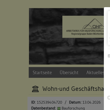
Zur Navigation springen
Zum Inhalt der Website springen
Startseite
Übersicht
Aktuelles u
Wohn-und Geschäftshau
ID:
152539404720
/
Datum:
13.04.2026
Datenbestand:
Bauforschung