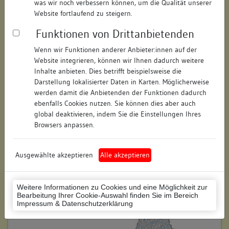
was wir noch verbessern können, um die Qualität unserer
Straße:
Hofhalde
Website fortlaufend zu steigern.
Hausnummer:
11
Funktionen von Drittanbietenden
Postleitzahl:
78462
Wenn wir Funktionen anderer Anbieter:innen auf der
Website integrieren, können wir Ihnen dadurch weitere
Stadt-Teilort:
Konstanz
Inhalte anbieten. Dies betrifft beispielsweise die
Darstellung lokalisierter Daten in Karten. Möglicherweise
werden damit die Anbietenden der Funktionen dadurch
Regierungsbezirk:
Freiburg
ebenfalls Cookies nutzen. Sie können dies aber auch
global deaktivieren, indem Sie die Einstellungen Ihres
Kreis:
Konstanz (Landkreis)
Browsers anpassen.
Wohnplatzschlüssel:
8335043012
Flurstücknummer:
229
Ausgewählte akzeptieren
Alle akzeptieren
Historischer Straßenname:
keiner
Weitere Informationen zu Cookies und eine Möglichkeit zur
Historische Gebäudenummer:
keine
Bearbeitung Ihrer Cookie-Auswahl finden Sie im Bereich
Impressum & Datenschutzerklärung
Lage des Wohnplatzes: