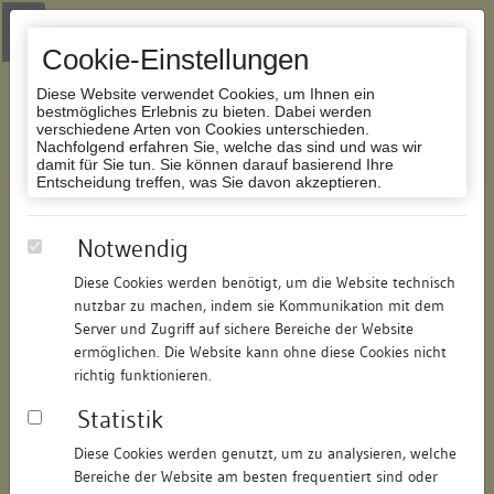
Zur Navigation springen
Zum Inhalt der Website springen
Login
|
Schriftgröße anpassen
|
Kontakt
|
Handbuch
|
Impressum
& Datenschutzerklärung
Cookie-Einstellungen
Diese Website verwendet Cookies, um Ihnen ein
bestmögliches Erlebnis zu bieten. Dabei werden
verschiedene Arten von Cookies unterschieden.
Nachfolgend erfahren Sie, welche das sind und was wir
Datenbank Bauforschung/Restaurierung
damit für Sie tun. Sie können darauf basierend Ihre
Entscheidung treffen, was Sie davon akzeptieren.
Haus zum Hof und Haus zum
Notwendig
silbernen Mond
Diese Cookies werden benötigt, um die Website technisch
nutzbar zu machen, indem sie Kommunikation mit dem
ID:
151316049144
/
Datum:
26.06.2008
Server und Zugriff auf sichere Bereiche der Website
Datenbestand:
Bauforschung
ermöglichen. Die Website kann ohne diese Cookies nicht
richtig funktionieren.
Als PDF herunterladen:
Statistik
Alle Inhalte dieser Seite:
/
Diese Cookies werden genutzt, um zu analysieren, welche
Objektdaten
Bereiche der Website am besten frequentiert sind oder