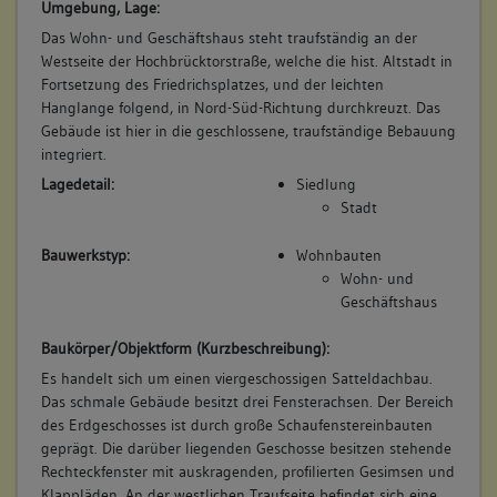
Umgebung, Lage:
Das Wohn- und Geschäftshaus steht traufständig an der
Westseite der Hochbrücktorstraße, welche die hist. Altstadt in
Fortsetzung des Friedrichsplatzes, und der leichten
Hanglange folgend, in Nord-Süd-Richtung durchkreuzt. Das
Gebäude ist hier in die geschlossene, traufständige Bebauung
integriert.
Lagedetail:
Siedlung
Stadt
Bauwerkstyp:
Wohnbauten
Wohn- und
Geschäftshaus
Baukörper/Objektform (Kurzbeschreibung):
Es handelt sich um einen viergeschossigen Satteldachbau.
Das schmale Gebäude besitzt drei Fensterachsen. Der Bereich
des Erdgeschosses ist durch große Schaufenstereinbauten
geprägt. Die darüber liegenden Geschosse besitzen stehende
Rechteckfenster mit auskragenden, profilierten Gesimsen und
Klappläden. An der westlichen Traufseite befindet sich eine