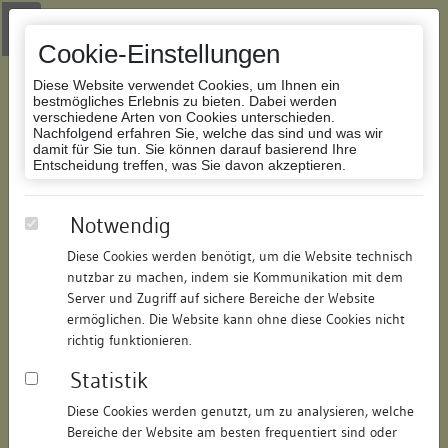
Zur Navigation springen
Zum Inhalt der Website springen
Login
|
Schriftgröße anpassen
|
Kontakt
|
Handbuch
|
Impressum
& Datenschutzerklärung
Cookie-Einstellungen
Diese Website verwendet Cookies, um Ihnen ein
bestmögliches Erlebnis zu bieten. Dabei werden
verschiedene Arten von Cookies unterschieden.
Nachfolgend erfahren Sie, welche das sind und was wir
Datenbank Bauforschung/Restaurierung
damit für Sie tun. Sie können darauf basierend Ihre
Entscheidung treffen, was Sie davon akzeptieren.
Wohn- und Geschäftshaus
Notwendig
Diese Cookies werden benötigt, um die Website technisch
ID:
150756096115
/
Datum:
29.06.2017
nutzbar zu machen, indem sie Kommunikation mit dem
Datenbestand:
Bauforschung
Server und Zugriff auf sichere Bereiche der Website
ermöglichen. Die Website kann ohne diese Cookies nicht
Als PDF herunterladen:
richtig funktionieren.
Alle Inhalte dieser Seite:
/
Statistik
Objektdaten
Diese Cookies werden genutzt, um zu analysieren, welche
Bereiche der Website am besten frequentiert sind oder
Straße:
Hochbrücktorstraße