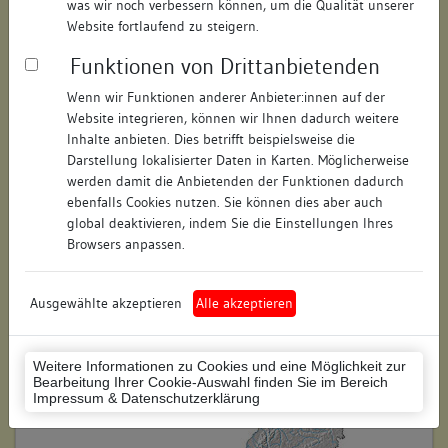
was wir noch verbessern können, um die Qualität unserer
Hausnummer:
30
Website fortlaufend zu steigern.
Funktionen von Drittanbietenden
Postleitzahl:
78628
Wenn wir Funktionen anderer Anbieter:innen auf der
Stadt-Teilort:
Rottweil
Website integrieren, können wir Ihnen dadurch weitere
Inhalte anbieten. Dies betrifft beispielsweise die
Regierungsbezirk:
Freiburg
Darstellung lokalisierter Daten in Karten. Möglicherweise
werden damit die Anbietenden der Funktionen dadurch
Kreis:
Rottweil (Landkreis)
ebenfalls Cookies nutzen. Sie können dies aber auch
global deaktivieren, indem Sie die Einstellungen Ihres
Wohnplatzschlüssel:
8325049025
Browsers anpassen.
Flurstücknummer:
keine
Ausgewählte akzeptieren
Alle akzeptieren
Historischer Straßenname:
keiner
Historische Gebäudenummer:
keine
Weitere Informationen zu Cookies und eine Möglichkeit zur
Bearbeitung Ihrer Cookie-Auswahl finden Sie im Bereich
Lage des Wohnplatzes:
Impressum & Datenschutzerklärung