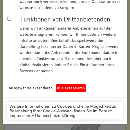
was wir noch verbessern können, um die Qualität unserer
Hausnummer:
1
Website fortlaufend zu steigern.
Funktionen von Drittanbietenden
Postleitzahl:
78462
Wenn wir Funktionen anderer Anbieter:innen auf der
Stadt-Teilort:
Konstanz
Website integrieren, können wir Ihnen dadurch weitere
Inhalte anbieten. Dies betrifft beispielsweise die
Regierungsbezirk:
Freiburg
Darstellung lokalisierter Daten in Karten. Möglicherweise
werden damit die Anbietenden der Funktionen dadurch
Kreis:
Konstanz (Landkreis)
ebenfalls Cookies nutzen. Sie können dies aber auch
global deaktivieren, indem Sie die Einstellungen Ihres
Wohnplatzschlüssel:
8335043012
Browsers anpassen.
Flurstücknummer:
169
Ausgewählte akzeptieren
Alle akzeptieren
Historischer Straßenname:
keiner
Historische Gebäudenummer:
keine
Weitere Informationen zu Cookies und eine Möglichkeit zur
Bearbeitung Ihrer Cookie-Auswahl finden Sie im Bereich
Lage des Wohnplatzes:
Impressum & Datenschutzerklärung