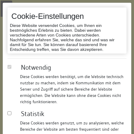
Zur Navigation springen
Zum Inhalt der Website springen
Login
|
Schriftgröße anpassen
|
Kontakt
|
Handbuch
|
Impressum
& Datenschutzerklärung
Cookie-Einstellungen
Diese Website verwendet Cookies, um Ihnen ein
bestmögliches Erlebnis zu bieten. Dabei werden
verschiedene Arten von Cookies unterschieden.
Nachfolgend erfahren Sie, welche das sind und was wir
Datenbank Bauforschung/Restaurierung
damit für Sie tun. Sie können darauf basierend Ihre
Entscheidung treffen, was Sie davon akzeptieren.
Rinegg’scher Domherrenhof
Notwendig
Diese Cookies werden benötigt, um die Website technisch
ID:
141316049146
/
Datum:
27.06.2008
nutzbar zu machen, indem sie Kommunikation mit dem
Datenbestand:
Bauforschung
Server und Zugriff auf sichere Bereiche der Website
ermöglichen. Die Website kann ohne diese Cookies nicht
Als PDF herunterladen:
richtig funktionieren.
Alle Inhalte dieser Seite:
/
Statistik
Objektdaten
Diese Cookies werden genutzt, um zu analysieren, welche
Bereiche der Website am besten frequentiert sind oder
Straße:
Inselgasse