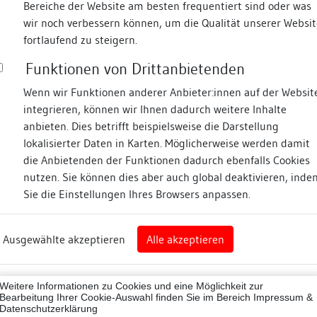
Bereiche der Website am besten frequentiert sind oder was
wir noch verbessern können, um die Qualität unserer Websit
Fotos
fortlaufend zu steigern.
Funktionen von Drittanbietenden
aße
Wenn wir Funktionen anderer Anbieter:innen auf der Websit
integrieren, können wir Ihnen dadurch weitere Inhalte
anbieten. Dies betrifft beispielsweise die Darstellung
lokalisierter Daten in Karten. Möglicherweise werden damit
die Anbietenden der Funktionen dadurch ebenfalls Cookies
ell
nutzen. Sie können dies aber auch global deaktivieren, inde
Sie die Einstellungen Ihres Browsers anpassen.
rg
Ausgewählte akzeptieren
Alle akzeptieren
nz (Landkreis)
Zugeordnete Dokumenta
63019
Weitere Informationen zu Cookies und eine Möglichkeit zur
Bauhistorische Dokum
ne
Bearbeitung Ihrer Cookie-Auswahl finden Sie im Bereich
Impressum &
Datenschutzerklärung
Restauratorische Unt