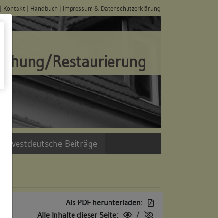
|
Kontakt
|
Handbuch
|
Impressum & Datenschutzerklärung
schung/Restaurierung
üdwestdeutsche Beiträge
Als PDF herunterladen:
Alle Inhalte dieser Seite:
/