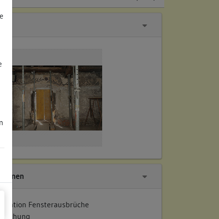
e
e
m
tionen
entation Fensterausbrüche
ersuchung