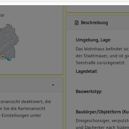
ner
ne
Beschreibung
Umgebung, Lage:
Das Wohnhaus befindet sic
der Stadtmauer, und ist gie
Seestraße zurückgesetzt.
Lagedetail:
Bauwerkstyp:
enansicht deaktiviert, die
n Sie die Kartenansicht
Baukörper/Objektform (Ku
e-Einstellungen unter
Dreigeschossiger, verputz
und Dacherker nach Süden