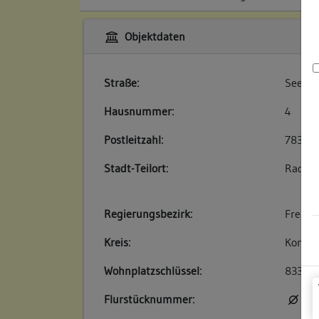
Objektdaten
Straße:
Seestr
Hausnummer:
4
Postleitzahl:
78315
Stadt-Teilort:
Radolfz
Regierungsbezirk:
Freibu
Kreis:
Konsta
Wohnplatzschlüssel:
83350
Flurstücknummer:
kei