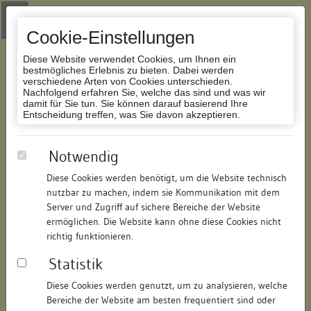
Zur Navigation springen
Zum Inhalt der Website springen
Login
|
Schriftgröße anpassen
|
Kontakt
|
Handbuch
|
Impressum
& Datenschutzerklärung
Cookie-Einstellungen
Diese Website verwendet Cookies, um Ihnen ein
bestmögliches Erlebnis zu bieten. Dabei werden
verschiedene Arten von Cookies unterschieden.
Nachfolgend erfahren Sie, welche das sind und was wir
Datenbank Bauforschung/Restaurierung
damit für Sie tun. Sie können darauf basierend Ihre
Entscheidung treffen, was Sie davon akzeptieren.
Dreifaltigkeitskirche, auch
Notwendig
Augustinerkirche
Diese Cookies werden benötigt, um die Website technisch
nutzbar zu machen, indem sie Kommunikation mit dem
ID:
118159784511
/
Datum:
14.09.2016
Server und Zugriff auf sichere Bereiche der Website
Datenbestand:
Bauforschung und Restaurierung
ermöglichen. Die Website kann ohne diese Cookies nicht
richtig funktionieren.
Als PDF herunterladen:
Statistik
Alle Inhalte dieser Seite:
/
Diese Cookies werden genutzt, um zu analysieren, welche
Objektdaten
Bereiche der Website am besten frequentiert sind oder