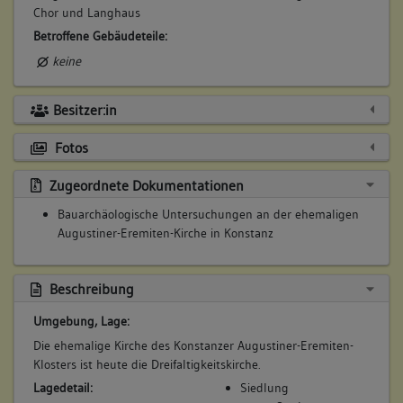
Chor und Langhaus
Betroffene Gebäudeteile:
keine
Besitzer:in
5. Bauphase:
(1398)
Fotos
29.1.1398 Ein Stadtbrand zerstört das Kloster weitgehend;
zügiger Wiederaufbau: das noch heute vorhandene Dach wird
Zugeordnete Dokumentationen
im selben Jahr (d) errichtet
Bauarchäologische Untersuchungen an der ehemaligen
Betroffene Gebäudeteile:
Augustiner-Eremiten-Kirche in Konstanz
keine
Beschreibung
6. Bauphase:
Umgebung, Lage:
(1417 - 1418)
Die ehemalige Kirche des Konstanzer Augustiner-Eremiten-
König Sigismund residiert während des Konstanzer Konzils im
Klosters ist heute die Dreifaltigkeitskirche.
Augustinerkloster; auf seine Kosten wird die
Lagedetail:
Siedlung
wiederhergestellte Kirche ausgemalt (a)