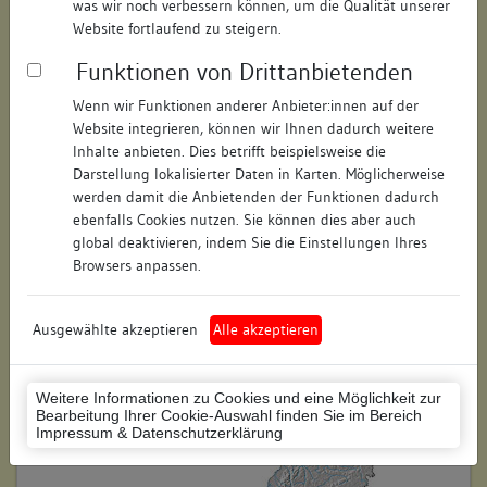
was wir noch verbessern können, um die Qualität unserer
Hausnummer:
7
Website fortlaufend zu steigern.
Funktionen von Drittanbietenden
Postleitzahl:
78426
Wenn wir Funktionen anderer Anbieter:innen auf der
Stadt-Teilort:
Konstanz
Website integrieren, können wir Ihnen dadurch weitere
Inhalte anbieten. Dies betrifft beispielsweise die
Regierungsbezirk:
Freiburg
Darstellung lokalisierter Daten in Karten. Möglicherweise
werden damit die Anbietenden der Funktionen dadurch
Kreis:
Konstanz (Landkreis)
ebenfalls Cookies nutzen. Sie können dies aber auch
global deaktivieren, indem Sie die Einstellungen Ihres
Wohnplatzschlüssel:
8335043012
Browsers anpassen.
Flurstücknummer:
keine
Ausgewählte akzeptieren
Alle akzeptieren
Historischer Straßenname:
keiner
Historische Gebäudenummer:
keine
Weitere Informationen zu Cookies und eine Möglichkeit zur
Bearbeitung Ihrer Cookie-Auswahl finden Sie im Bereich
Lage des Wohnplatzes:
Impressum & Datenschutzerklärung