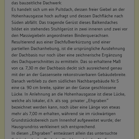
das bauzeitliche Dachwerk:
Es handelt sich um ein Pultdach, dessen freier Giebel an der
Hohenhausgasse hoch aufragt und dessen Dachfläche nach
Süden abfällt. Das tragende Gerüst dieses Balkendaches
bildet ein stehendes Stuhlgerüst in zwei inneren und zwei vor
den Massivgiebeln angeordneten Binderquerachsen.
Resultierend aus einer Dachfußverkürzung und einer
partiellen Dachanhebung, ist die ursprüngliche Ausdehnung
der Dachbasis nur noch über eine zeichnerische Ergänzung
des Dachquerschnittes zu ermitteln. Das so erhaltene Maß
von ca. 7,30 m der Dachbasis deckt sich ausreichend genau
mit der an der Gassenseite rekonstruierbaren Gebäudebreite.
Danach verblieb zu dem südlichen Nachbargebäude Nr.5
eine ca. 90 cm breite, später an der Gasse geschlossene
Lücke. In Anlehnung an die Hohenhausgasse ist diese Lücke,
welche als lokaler, d.h. als sog. privater „Ehgraben“
bezeichnet werden kann, noch über eine Länge von etwas
mehr als 7,00 m erhalten, während sie im rückwärtigen
Grundstücksbereich zum Innenhof aufgeweitet wurde; der
Hausgrundriss verkleinert sich entsprechend.
In diesen „Ehgraben“ entwässert allein das untersuchte