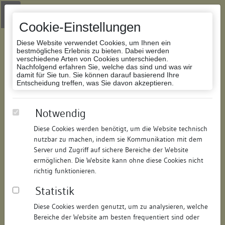
Zur Navigation springen
Zum Inhalt der Website springen
Login
|
Schriftgröße anpassen
|
Kontakt
|
Handbuch
|
Impressum
& Datenschutzerklärung
Cookie-Einstellungen
Diese Website verwendet Cookies, um Ihnen ein
bestmögliches Erlebnis zu bieten. Dabei werden
verschiedene Arten von Cookies unterschieden.
Nachfolgend erfahren Sie, welche das sind und was wir
Datenbank Bauforschung/Restaurierung
damit für Sie tun. Sie können darauf basierend Ihre
Entscheidung treffen, was Sie davon akzeptieren.
Wohnhaus
Notwendig
Diese Cookies werden benötigt, um die Website technisch
ID:
102509185715
/
Datum:
22.11.2011
nutzbar zu machen, indem sie Kommunikation mit dem
Datenbestand:
Bauforschung
Server und Zugriff auf sichere Bereiche der Website
ermöglichen. Die Website kann ohne diese Cookies nicht
Als PDF herunterladen:
richtig funktionieren.
Alle Inhalte dieser Seite:
/
Statistik
Objektdaten
Diese Cookies werden genutzt, um zu analysieren, welche
Bereiche der Website am besten frequentiert sind oder
Straße:
Hohenhausgasse