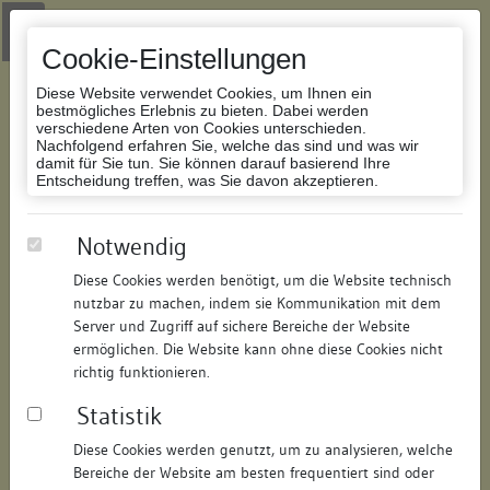
Zur Navigation springen
Zum Inhalt der Website springen
Login
|
Schriftgröße anpassen
|
Kontakt
|
Handbuch
|
Impressum
& Datenschutzerklärung
Cookie-Einstellungen
Diese Website verwendet Cookies, um Ihnen ein
bestmögliches Erlebnis zu bieten. Dabei werden
verschiedene Arten von Cookies unterschieden.
Nachfolgend erfahren Sie, welche das sind und was wir
Datenbank Bauforschung/Restaurierung
damit für Sie tun. Sie können darauf basierend Ihre
Entscheidung treffen, was Sie davon akzeptieren.
Fachwerkhaus
Notwendig
Diese Cookies werden benötigt, um die Website technisch
ID:
401214369336
/
Datum:
01.08.2006
nutzbar zu machen, indem sie Kommunikation mit dem
Datenbestand:
Bauforschung
Server und Zugriff auf sichere Bereiche der Website
ermöglichen. Die Website kann ohne diese Cookies nicht
Als PDF herunterladen:
richtig funktionieren.
Alle Inhalte dieser Seite:
/
Statistik
Objektdaten
Diese Cookies werden genutzt, um zu analysieren, welche
Bereiche der Website am besten frequentiert sind oder
Straße:
Engelgasse