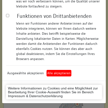
was wir noch verbessern können, um die Qualität unserer
Hausnummer:
5
Website fortlaufend zu steigern.
Funktionen von Drittanbietenden
Postleitzahl:
73525
Wenn wir Funktionen anderer Anbieter:innen auf der
Stadt-Teilort:
Schwäbisch Gmünd
Website integrieren, können wir Ihnen dadurch weitere
Inhalte anbieten. Dies betrifft beispielsweise die
Regierungsbezirk:
Stuttgart
Darstellung lokalisierter Daten in Karten. Möglicherweise
werden damit die Anbietenden der Funktionen dadurch
Kreis:
Ostalbkreis (Landkreis)
ebenfalls Cookies nutzen. Sie können dies aber auch
global deaktivieren, indem Sie die Einstellungen Ihres
Wohnplatzschlüssel:
8136065056
Browsers anpassen.
Flurstücknummer:
keine
Ausgewählte akzeptieren
Alle akzeptieren
Historischer Straßenname:
keiner
Historische Gebäudenummer:
keine
Weitere Informationen zu Cookies und eine Möglichkeit zur
Bearbeitung Ihrer Cookie-Auswahl finden Sie im Bereich
Lage des Wohnplatzes:
Impressum & Datenschutzerklärung