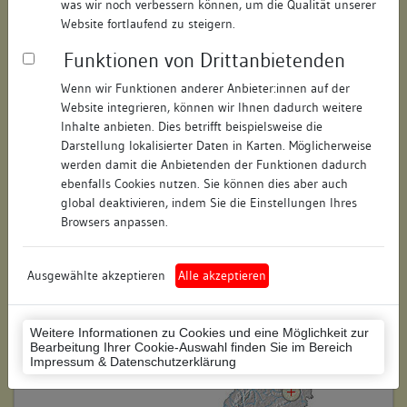
was wir noch verbessern können, um die Qualität unserer
Hausnummer:
6
Website fortlaufend zu steigern.
Funktionen von Drittanbietenden
Postleitzahl:
73525
Wenn wir Funktionen anderer Anbieter:innen auf der
Stadt-Teilort:
Schwäbisch Gmünd
Website integrieren, können wir Ihnen dadurch weitere
Inhalte anbieten. Dies betrifft beispielsweise die
Regierungsbezirk:
Stuttgart
Darstellung lokalisierter Daten in Karten. Möglicherweise
werden damit die Anbietenden der Funktionen dadurch
Kreis:
Ostalbkreis (Landkreis)
ebenfalls Cookies nutzen. Sie können dies aber auch
global deaktivieren, indem Sie die Einstellungen Ihres
Wohnplatzschlüssel:
8136065056
Browsers anpassen.
Flurstücknummer:
keine
Ausgewählte akzeptieren
Alle akzeptieren
Historischer Straßenname:
keiner
Historische Gebäudenummer:
keine
Weitere Informationen zu Cookies und eine Möglichkeit zur
Bearbeitung Ihrer Cookie-Auswahl finden Sie im Bereich
Lage des Wohnplatzes:
Impressum & Datenschutzerklärung