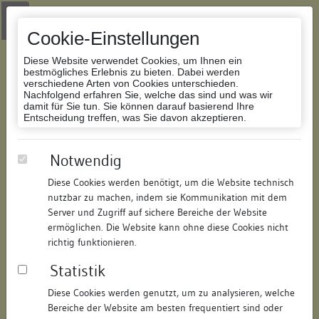
Zur Navigation springen
Zum Inhalt der Website springen
Login
|
Schriftgröße anpassen
|
Kontakt
|
Handbuch
|
Impressum
& Datenschutzerklärung
Cookie-Einstellungen
Diese Website verwendet Cookies, um Ihnen ein
bestmögliches Erlebnis zu bieten. Dabei werden
verschiedene Arten von Cookies unterschieden.
Nachfolgend erfahren Sie, welche das sind und was wir
Datenbank Bauforschung/Restaurierung
damit für Sie tun. Sie können darauf basierend Ihre
Entscheidung treffen, was Sie davon akzeptieren.
Wohnhaus
Notwendig
Diese Cookies werden benötigt, um die Website technisch
ID:
311319029140
/
Datum:
10.03.2008
nutzbar zu machen, indem sie Kommunikation mit dem
Datenbestand:
Bauforschung
Server und Zugriff auf sichere Bereiche der Website
ermöglichen. Die Website kann ohne diese Cookies nicht
Als PDF herunterladen:
richtig funktionieren.
Alle Inhalte dieser Seite:
/
Statistik
Objektdaten
Diese Cookies werden genutzt, um zu analysieren, welche
Bereiche der Website am besten frequentiert sind oder
Straße:
Mühlbergle