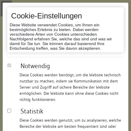
Zur Navigation springen
Zum Inhalt der Website springen
Login
|
Schriftgröße anpassen
|
Kontakt
|
Handbuch
|
Impressum
& Datenschutzerklärung
Cookie-Einstellungen
Diese Website verwendet Cookies, um Ihnen ein
bestmögliches Erlebnis zu bieten. Dabei werden
verschiedene Arten von Cookies unterschieden.
Nachfolgend erfahren Sie, welche das sind und was wir
Datenbank Bauforschung/Restaurierung
damit für Sie tun. Sie können darauf basierend Ihre
Entscheidung treffen, was Sie davon akzeptieren.
Wohnhaus
Notwendig
Diese Cookies werden benötigt, um die Website technisch
ID:
371215399286
/
Datum:
04.07.2007
nutzbar zu machen, indem sie Kommunikation mit dem
Datenbestand:
Bauforschung
Server und Zugriff auf sichere Bereiche der Website
ermöglichen. Die Website kann ohne diese Cookies nicht
Als PDF herunterladen:
richtig funktionieren.
Alle Inhalte dieser Seite:
/
Statistik
Objektdaten
Diese Cookies werden genutzt, um zu analysieren, welche
Bereiche der Website am besten frequentiert sind oder
Straße:
Webergasse