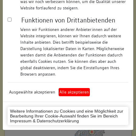
was wir noch verbessern können, um die Qualität unserer
Hausnummer:
9
Website fortlaufend zu steigern.
Funktionen von Drittanbietenden
Postleitzahl:
73728
Wenn wir Funktionen anderer Anbieter:innen auf der
Stadt-Teilort:
Esslingen am Neckar
Website integrieren, können wir Ihnen dadurch weitere
Inhalte anbieten. Dies betrifft beispielsweise die
Regierungsbezirk:
Stuttgart
Darstellung lokalisierter Daten in Karten. Möglicherweise
werden damit die Anbietenden der Funktionen dadurch
Kreis:
Esslingen (Landkreis)
ebenfalls Cookies nutzen. Sie können dies aber auch
global deaktivieren, indem Sie die Einstellungen Ihres
Wohnplatzschlüssel:
8116019003
Browsers anpassen.
Flurstücknummer:
keine
Ausgewählte akzeptieren
Alle akzeptieren
Historischer Straßenname:
keiner
Historische Gebäudenummer:
keine
Weitere Informationen zu Cookies und eine Möglichkeit zur
Bearbeitung Ihrer Cookie-Auswahl finden Sie im Bereich
Lage des Wohnplatzes:
Impressum & Datenschutzerklärung