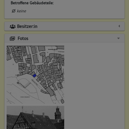
Betroffene Gebäudeteile:
keine
Besitzer:in
2. Bauphase:
(1300 - 1827)
Fotos
Stadtgeschichtliche Belange bei Veränderungsmaßnahmen
und Bodeneingriffen im Gebäudeumfeld:
1. Nach Feststellung keltischer Siedlungstätigkeit ist im
Bereich unter der Kellersohle von Keller 2, 3 und 4 direkt mit
keltischen Siedlungsschichten zu rechnen
2. Im Bereich der nicht unterkellerten Gebäudefläche, sowie
im Bereich von Keller 3 unter der Kellersohle haben sich
archäologische Spuren zumindest des 14. Jahrhundert
erhalten, die oberflächlich in die keltischen Schichten
einschneiden.
3. Im Bereich von Keller 1 ist unter der Kellersohle ein nicht
definierbarer bauarchäologischer Befund festgestellt.
Zusätzlich ergeben sich parallel zum Verlauf der Stadtmauer
mit großer Wahrscheinlichkeit Befunde aus der Zeit der
Errichtung der Stadtmauer.