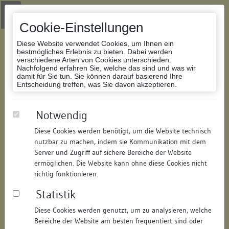
Zur Navigation springen
Zum Inhalt der Website springen
Login
|
Schriftgröße anpassen
|
Kontakt
|
Handbuch
|
Impressum
& Datenschutzerklärung
Cookie-Einstellungen
Diese Website verwendet Cookies, um Ihnen ein
bestmögliches Erlebnis zu bieten. Dabei werden
verschiedene Arten von Cookies unterschieden.
Nachfolgend erfahren Sie, welche das sind und was wir
Datenbank Bauforschung/Restaurierung
damit für Sie tun. Sie können darauf basierend Ihre
Entscheidung treffen, was Sie davon akzeptieren.
Wohnhaus
Notwendig
Diese Cookies werden benötigt, um die Website technisch
ID:
361210419232
/
Datum:
05.12.2007
nutzbar zu machen, indem sie Kommunikation mit dem
Datenbestand:
Bauforschung
Server und Zugriff auf sichere Bereiche der Website
ermöglichen. Die Website kann ohne diese Cookies nicht
Als PDF herunterladen:
richtig funktionieren.
Alle Inhalte dieser Seite:
/
Statistik
Objektdaten
Diese Cookies werden genutzt, um zu analysieren, welche
Bereiche der Website am besten frequentiert sind oder
Straße:
Steinerner Steg