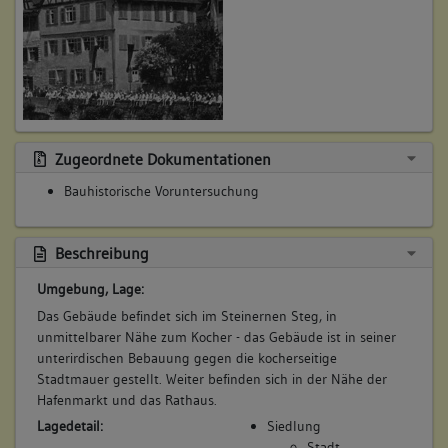
3. Im nordöstlichen Anschluss an das Gebäude existiert evtl.
die 1827 im Urkataster ausgewiesene Bebauung als
fragmentarischer archäologischer Bestand; vermutlich
mittelalterliche Befundschichten, sowie etwa ca. 276.50 üNN
eine keltische Befundlage.
Betroffene Gebäudeteile:
keine
Zugeordnete Dokumentationen
Bauhistorische Voruntersuchung
3. Bauphase:
(1600 - 1799)
Beschreibung
Der Tonnengewölbekeller im südwestlichen Gebäudeeck
Umgebung, Lage:
stellt eine Umbaumaßnahme des 17./ 18. Jahrhunderts dar.
Dies ergibt sich aus den Mauerwerksstrukturen der Wände b
Das Gebäude befindet sich im Steinernen Steg, in
und c. Wand c dokumentiert gleichzeitig den Verdacht, dass
unmittelbarer Nähe zum Kocher - das Gebäude ist in seiner
an dieser Stelle Eingriffe im Bereich der Stadtmauer
unterirdischen Bebauung gegen die kocherseitige
vorgenommen wurden. (Dieser Fragestellung lässt sich durch
Stadtmauer gestellt. Weiter befinden sich in der Nähe der
eine skizzenartige Dokumentation der Mauerwerksabwicklung
Hafenmarkt und das Rathaus.
der Stadtmauer auf ihrer kocherseitigen Ansichtseite
Lagedetail:
Siedlung
nachgehen.)
Stadt