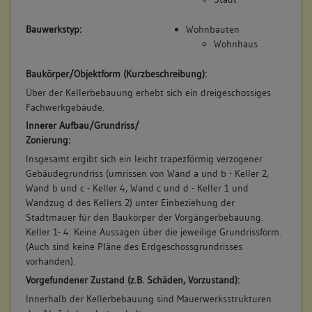
In diesem Zusammenhang wären auch die offenen Fragen
bezüglich der Abweichung der amtlichen Katasterpläne von
Bauwerkstyp:
Wohnbauten
der Wirklichkeit im Bereich des Stadtmauerverlaufs
Wohnhaus
nachzugehen.
Die zu Keller 2 und 4 deutlich tieferliegende Kellersohle (74
Baukörper/Objektform (Kurzbeschreibung):
cm) von Keller 1 weist enorme Unebenheiten und einen
Über der Kellerbebauung erhebt sich ein dreigeschossiges
massiven Hohlklang auf. (gk)
Fachwerkgebäude.
Betroffene Gebäudeteile:
Innerer Aufbau/Grundriss/
keine
Zonierung:
Insgesamt ergibt sich ein leicht trapezförmig verzogener
Gebäudegrundriss (umrissen von Wand a und b - Keller 2,
4. Bauphase:
Wand b und c - Keller 4, Wand c und d - Keller 1 und
(1827)
Wandzug d des Kellers 2) unter Einbeziehung der
Befunde in Keller 3 sind Wand b als Verlängerung der Wand
Stadtmauer für den Baukörper der Vorgängerbebauung.
d4 aus Keller 2.
Keller 1- 4: Keine Aussagen über die jeweilige Grundrissform.
Die Wand b ist eine begradigte stirnseitige Abbruchkante
(Auch sind keine Pläne des Erdgeschossgrundrisses
eines einschließenden Mauerwerks.
vorhanden).
Möglicherweise setzt sich dieses Mauerwerk im Sockelversatz
Vorgefundener Zustand (z.B. Schäden, Vorzustand):
Wand a- Keller 2 im Bestand fort.
Innerhalb der Kellerbebauung sind Mauerwerksstrukturen
Wand a2 als Ansichtsseite dieses Mauerwerks ist durch die