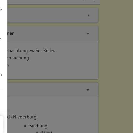
e
tionen
e
beobachtung zweier Keller
 Untersuchung
ellen
m
ereich Niederburg.
Siedlung
Stadt