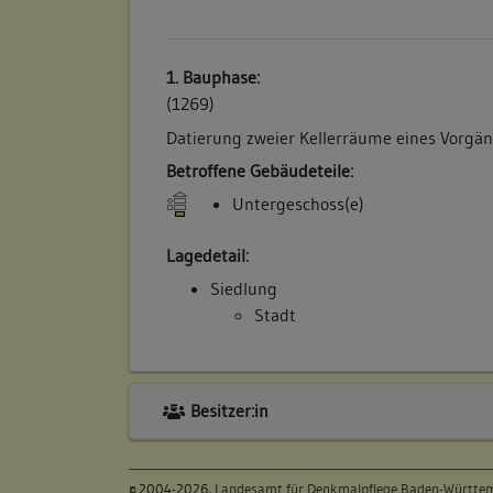
1. Bauphase:
(1269)
Datierung zweier Kellerräume eines Vorgä
Betroffene Gebäudeteile:
Untergeschoss(e)
Lagedetail:
Siedlung
Stadt
Besitzer:in
©
2004-2026,
Landesamt für Denkmalpflege Baden-Württ