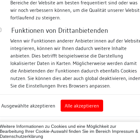
Bereiche der Website am besten frequentiert sind oder was
wir noch verbessern können, um die Qualität unserer Websit
Fotos
fortlaufend zu steigern.
Funktionen von Drittanbietenden
Zugeordnete Dokumenta
asse
Wenn wir Funktionen anderer Anbieter:innen auf der Websit
integrieren, können wir Ihnen dadurch weitere Inhalte
Baubegleitende Befund
anbieten. Dies betrifft beispielsweise die Darstellung
Dendrochronologische
lokalisierter Daten in Karten. Möglicherweise werden damit
Publikationen/hist. Qu
die Anbietenden der Funktionen dadurch ebenfalls Cookies
nz
nutzen. Sie können dies aber auch global deaktivieren, inde
Sie die Einstellungen Ihres Browsers anpassen.
rg
Beschreibung
Ausgewählte akzeptieren
Alle akzeptieren
nz (Landkreis)
Umgebung, Lage:
43012
Im Osten der Altstadt im B
Weitere Informationen zu Cookies und eine Möglichkeit zur
Bearbeitung Ihrer Cookie-Auswahl finden Sie im Bereich
Impressum &
Lagedetail:
Datenschutzerklärung