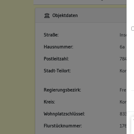
Objektdaten
Straße:
Inselg
Hausnummer:
6a
Postleitzahl:
78462
Stadt-Teilort:
Konsta
Regierungsbezirk:
Freibu
Kreis:
Konsta
Wohnplatzschlüssel:
83350
Flurstücknummer:
176