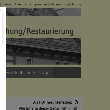
|
Kontakt
|
Handbuch
|
Impressum & Datenschutzerklärung
schung/Restaurierung
üdwestdeutsche Beiträge
Als PDF herunterladen:
Alle Inhalte dieser Seite:
/