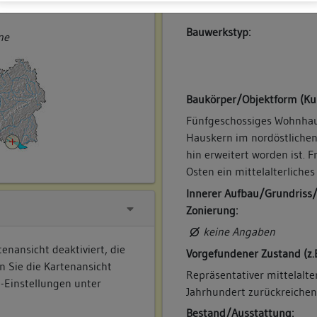
ner
Bauwerkstyp:
ne
Baukörper/Objektform (Ku
Fünfgeschossiges Wohnhau
Hauskern im nordöstlichen
hin erweitert worden ist. 
Osten ein mittelalterlich
Innerer Aufbau/Grundriss
Zonierung:
keine Angaben
enansicht deaktiviert, die
Vorgefundener Zustand (z.
n Sie die Kartenansicht
Repräsentativer mittelalte
e-Einstellungen unter
Jahrhundert zurückreichen
Bestand/Ausstattung: