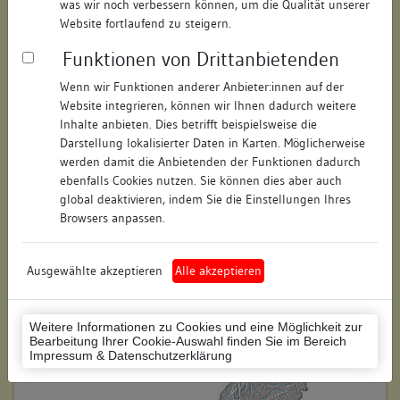
was wir noch verbessern können, um die Qualität unserer
Hausnummer:
13
Website fortlaufend zu steigern.
Funktionen von Drittanbietenden
Postleitzahl:
78462
Wenn wir Funktionen anderer Anbieter:innen auf der
Stadt-Teilort:
Konstanz
Website integrieren, können wir Ihnen dadurch weitere
Inhalte anbieten. Dies betrifft beispielsweise die
Regierungsbezirk:
Freiburg
Darstellung lokalisierter Daten in Karten. Möglicherweise
werden damit die Anbietenden der Funktionen dadurch
Kreis:
Konstanz (Landkreis)
ebenfalls Cookies nutzen. Sie können dies aber auch
global deaktivieren, indem Sie die Einstellungen Ihres
Wohnplatzschlüssel:
8335043012
Browsers anpassen.
Flurstücknummer:
71
Ausgewählte akzeptieren
Alle akzeptieren
Historischer Straßenname:
keiner
Historische Gebäudenummer:
keine
Weitere Informationen zu Cookies und eine Möglichkeit zur
Bearbeitung Ihrer Cookie-Auswahl finden Sie im Bereich
Lage des Wohnplatzes:
Impressum & Datenschutzerklärung