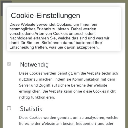
Zur Navigation springen
Zum Inhalt der Website springen
Login
|
Schriftgröße anpassen
|
Kontakt
|
Handbuch
|
Impressum
& Datenschutzerklärung
Cookie-Einstellungen
Diese Website verwendet Cookies, um Ihnen ein
bestmögliches Erlebnis zu bieten. Dabei werden
verschiedene Arten von Cookies unterschieden.
Nachfolgend erfahren Sie, welche das sind und was wir
Datenbank Bauforschung/Restaurierung
damit für Sie tun. Sie können darauf basierend Ihre
Entscheidung treffen, was Sie davon akzeptieren.
Wohnhaus
Notwendig
Diese Cookies werden benötigt, um die Website technisch
ID:
321315059106
/
Datum:
09.07.2008
nutzbar zu machen, indem sie Kommunikation mit dem
Datenbestand:
Bauforschung
Server und Zugriff auf sichere Bereiche der Website
ermöglichen. Die Website kann ohne diese Cookies nicht
Als PDF herunterladen:
richtig funktionieren.
Alle Inhalte dieser Seite:
/
Statistik
Objektdaten
Diese Cookies werden genutzt, um zu analysieren, welche
Bereiche der Website am besten frequentiert sind oder
Straße:
Konradigasse