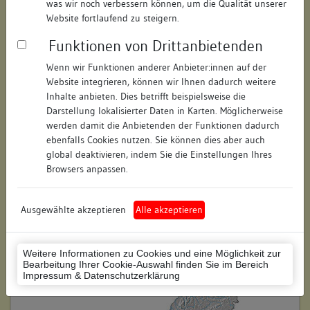
was wir noch verbessern können, um die Qualität unserer
Hausnummer:
2
Website fortlaufend zu steigern.
Funktionen von Drittanbietenden
Postleitzahl:
78462
Wenn wir Funktionen anderer Anbieter:innen auf der
Stadt-Teilort:
Konstanz
Website integrieren, können wir Ihnen dadurch weitere
Inhalte anbieten. Dies betrifft beispielsweise die
Regierungsbezirk:
Freiburg
Darstellung lokalisierter Daten in Karten. Möglicherweise
werden damit die Anbietenden der Funktionen dadurch
Kreis:
Konstanz (Landkreis)
ebenfalls Cookies nutzen. Sie können dies aber auch
global deaktivieren, indem Sie die Einstellungen Ihres
Wohnplatzschlüssel:
8335043012
Browsers anpassen.
Flurstücknummer:
121
Ausgewählte akzeptieren
Alle akzeptieren
Historischer Straßenname:
keiner
Historische Gebäudenummer:
keine
Weitere Informationen zu Cookies und eine Möglichkeit zur
Bearbeitung Ihrer Cookie-Auswahl finden Sie im Bereich
Lage des Wohnplatzes:
Impressum & Datenschutzerklärung