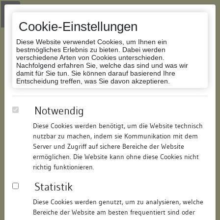
Zur Navigation springen
Zum Inhalt der Website springen
Login
|
Schriftgröße anpassen
|
Kontakt
|
Handbuch
|
Impressum
& Datenschutzerklärung
Cookie-Einstellungen
Diese Website verwendet Cookies, um Ihnen ein
bestmögliches Erlebnis zu bieten. Dabei werden
verschiedene Arten von Cookies unterschieden.
Nachfolgend erfahren Sie, welche das sind und was wir
Datenbank Bauforschung/Restaurierung
damit für Sie tun. Sie können darauf basierend Ihre
Entscheidung treffen, was Sie davon akzeptieren.
Haus zur Armbrust
Notwendig
Diese Cookies werden benötigt, um die Website technisch
ID:
331315049192
/
Datum:
08.07.2008
nutzbar zu machen, indem sie Kommunikation mit dem
Datenbestand:
Bauforschung
Server und Zugriff auf sichere Bereiche der Website
ermöglichen. Die Website kann ohne diese Cookies nicht
Als PDF herunterladen:
richtig funktionieren.
Alle Inhalte dieser Seite:
/
Statistik
Objektdaten
Diese Cookies werden genutzt, um zu analysieren, welche
Bereiche der Website am besten frequentiert sind oder
Straße:
Katzgasse