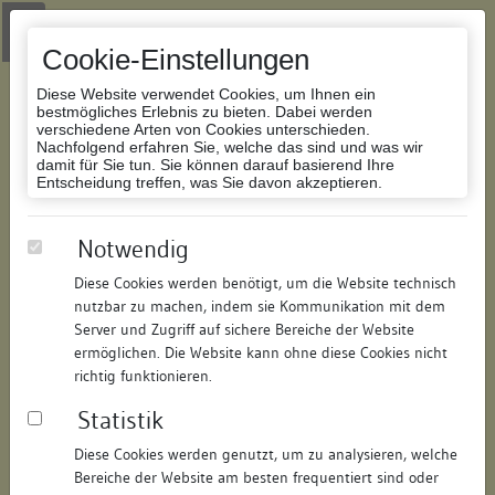
Zur Navigation springen
Zum Inhalt der Website springen
Login
|
Schriftgröße anpassen
|
Kontakt
|
Handbuch
|
Impressum
& Datenschutzerklärung
Cookie-Einstellungen
Diese Website verwendet Cookies, um Ihnen ein
bestmögliches Erlebnis zu bieten. Dabei werden
verschiedene Arten von Cookies unterschieden.
Nachfolgend erfahren Sie, welche das sind und was wir
Datenbank Bauforschung/Restaurierung
damit für Sie tun. Sie können darauf basierend Ihre
Entscheidung treffen, was Sie davon akzeptieren.
Haus zum Salmen
Notwendig
Diese Cookies werden benötigt, um die Website technisch
ID:
321315059117
/
Datum:
09.07.2008
nutzbar zu machen, indem sie Kommunikation mit dem
Datenbestand:
Bauforschung
Server und Zugriff auf sichere Bereiche der Website
ermöglichen. Die Website kann ohne diese Cookies nicht
Als PDF herunterladen:
richtig funktionieren.
Alle Inhalte dieser Seite:
/
Statistik
Objektdaten
Diese Cookies werden genutzt, um zu analysieren, welche
Bereiche der Website am besten frequentiert sind oder
Straße:
Konradigasse