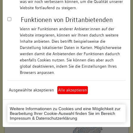
was wir noch verbessern können, um die Qualität unserer
Hausnummer:
24
Website fortlaufend zu steigern.
Funktionen von Drittanbietenden
Postleitzahl:
78462
Wenn wir Funktionen anderer Anbieter:innen auf der
Stadt-Teilort:
Konstanz
Website integrieren, können wir Ihnen dadurch weitere
Inhalte anbieten. Dies betrifft beispielsweise die
Regierungsbezirk:
Freiburg
Darstellung lokalisierter Daten in Karten. Möglicherweise
werden damit die Anbietenden der Funktionen dadurch
Kreis:
Konstanz (Landkreis)
ebenfalls Cookies nutzen. Sie können dies aber auch
global deaktivieren, indem Sie die Einstellungen Ihres
Wohnplatzschlüssel:
8335043012
Browsers anpassen.
Flurstücknummer:
47
Ausgewählte akzeptieren
Alle akzeptieren
Historischer Straßenname:
keiner
Historische Gebäudenummer:
keine
Weitere Informationen zu Cookies und eine Möglichkeit zur
Bearbeitung Ihrer Cookie-Auswahl finden Sie im Bereich
Lage des Wohnplatzes:
Impressum & Datenschutzerklärung