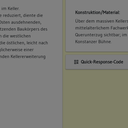
 im Keller.
Konstruktion/Material:
 reduziert, diente die
Über dem massiven Kellers
 Osten ausdehnenden,
mittelalterlichem Fachwerk
etzenden Baukörpers des
Querunterzug sichtbar; im 
h die westlichen
Konstanzer Bühne.
e östlichen, leicht nach
icherweise einer
enden Kellererweiterung
Quick-Response-Code