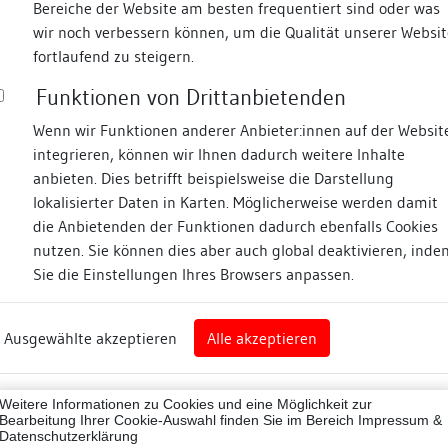
Bereiche der Website am besten frequentiert sind oder was
wir noch verbessern können, um die Qualität unserer Websit
Fotos
fortlaufend zu steigern.
Funktionen von Drittanbietenden
Zugeordnete Dokumenta
igasse
Wenn wir Funktionen anderer Anbieter:innen auf der Websit
integrieren, können wir Ihnen dadurch weitere Inhalte
Publikationen/hist. Qu
anbieten. Dies betrifft beispielsweise die Darstellung
Bauaufnahme
lokalisierter Daten in Karten. Möglicherweise werden damit
Befunddokumentation 
die Anbietenden der Funktionen dadurch ebenfalls Cookies
nz
nutzen. Sie können dies aber auch global deaktivieren, inde
Sie die Einstellungen Ihres Browsers anpassen.
rg
Beschreibung
Ausgewählte akzeptieren
Alle akzeptieren
nz (Landkreis)
Umgebung, Lage:
43012
Im Nordwesten der Altstad
Weitere Informationen zu Cookies und eine Möglichkeit zur
westlichen Stadtmauer gel
Bearbeitung Ihrer Cookie-Auswahl finden Sie im Bereich
Impressum &
Datenschutzerklärung
westlich außerhalb der eh