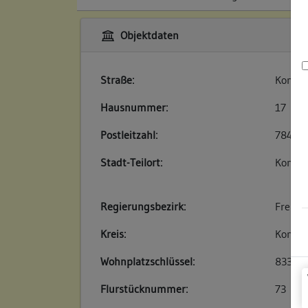
Objektdaten
Straße:
Konrad
Hausnummer:
17
Postleitzahl:
78462
Stadt-Teilort:
Konsta
Regierungsbezirk:
Freibu
Kreis:
Konsta
Wohnplatzschlüssel:
83350
Flurstücknummer:
73