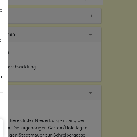
e
tionen
e
ellen
Kellerabwicklung
m
t im Bereich der Niederburg entlang der
egen. Die zugehörigen Gärten/Höfe lagen
emaligen Stadtmauer zur Schreibergasse