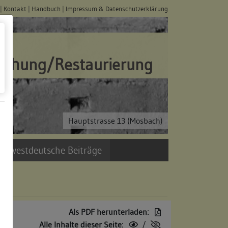
|
Kontakt
|
Handbuch
|
Impressum & Datenschutzerklärung
schung/Restaurierung
Hauptstrasse 13 (Mosbach)
üdwestdeutsche Beiträge
Als PDF herunterladen:
Alle Inhalte dieser Seite:
/