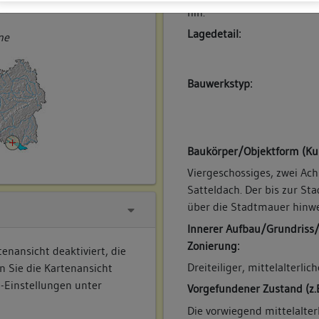
ner
hin.
Lagedetail:
ne
Bauwerkstyp:
Baukörper/Objektform (Ku
Viergeschossiges, zwei Ac
Satteldach. Der bis zur St
über die Stadtmauer hinw
Innerer Aufbau/Grundriss
Zonierung:
enansicht deaktiviert, die
Dreiteiliger, mittelalterlic
n Sie die Kartenansicht
e-Einstellungen unter
Vorgefundener Zustand (z.
Die vorwiegend mittelalte