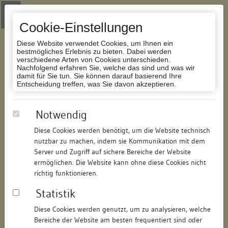
Zur Navigation springen
Zum Inhalt der Website springen
Login
|
Schriftgröße anpassen
|
Kontakt
|
Handbuch
|
Impressum
& Datenschutzerklärung
Cookie-Einstellungen
Diese Website verwendet Cookies, um Ihnen ein
bestmögliches Erlebnis zu bieten. Dabei werden
verschiedene Arten von Cookies unterschieden.
Nachfolgend erfahren Sie, welche das sind und was wir
Datenbank Bauforschung/Restaurierung
damit für Sie tun. Sie können darauf basierend Ihre
Entscheidung treffen, was Sie davon akzeptieren.
Sog. Haus zum Blumenstrauß /
Notwendig
zum Strauß
Diese Cookies werden benötigt, um die Website technisch
nutzbar zu machen, indem sie Kommunikation mit dem
ID:
301315059162
/
Datum:
11.07.2008
Server und Zugriff auf sichere Bereiche der Website
Datenbestand:
Bauforschung und Restaurierung
ermöglichen. Die Website kann ohne diese Cookies nicht
richtig funktionieren.
Als PDF herunterladen:
Statistik
Alle Inhalte dieser Seite:
/
Diese Cookies werden genutzt, um zu analysieren, welche
Objektdaten
Bereiche der Website am besten frequentiert sind oder