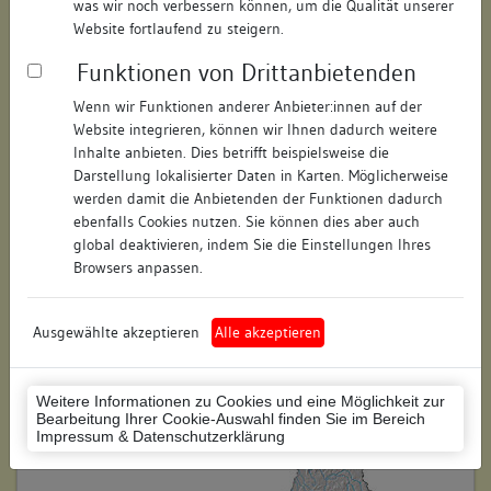
was wir noch verbessern können, um die Qualität unserer
Straße:
Rheingasse
Website fortlaufend zu steigern.
Hausnummer:
13
Funktionen von Drittanbietenden
Postleitzahl:
78462
Wenn wir Funktionen anderer Anbieter:innen auf der
Website integrieren, können wir Ihnen dadurch weitere
Stadt-Teilort:
Konstanz
Inhalte anbieten. Dies betrifft beispielsweise die
Darstellung lokalisierter Daten in Karten. Möglicherweise
werden damit die Anbietenden der Funktionen dadurch
Regierungsbezirk:
Freiburg
ebenfalls Cookies nutzen. Sie können dies aber auch
global deaktivieren, indem Sie die Einstellungen Ihres
Kreis:
Konstanz (Landkreis)
Browsers anpassen.
Wohnplatzschlüssel:
8335043012
Flurstücknummer:
29
Ausgewählte akzeptieren
Alle akzeptieren
Historischer Straßenname:
keiner
Weitere Informationen zu Cookies und eine Möglichkeit zur
Historische Gebäudenummer:
keine
Bearbeitung Ihrer Cookie-Auswahl finden Sie im Bereich
Impressum & Datenschutzerklärung
Lage des Wohnplatzes: