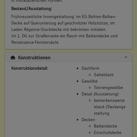
in mittelalterlichen Formen.
Bestand/Ausstattung:
Frühneuzeitliche Innengestaltung: im EG Bohlen-Balken-
Decke auf Querunterzug auf geschnitzter Holzstütze; im
Laden Régence-Stuckdecke mit bekrönten Initialen.
Im 1. OG zur Straßenseite ein Raum mit Balkendecke und
Renaissance-Fenstersäule.
Konstruktionen
Konstruktionsdetail:
Dachform
Satteldach
Gewölbe
Tonnengewölbe
Detail (Ausstattung)
bemerkenswerte
Wand-/Deckenge
staltung
Decken
Balkendecke
Einschubdecke