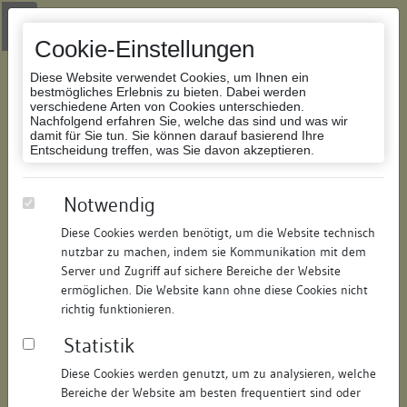
Zur Navigation springen
Zum Inhalt der Website springen
Login
|
Schriftgröße anpassen
|
Kontakt
|
Handbuch
|
Impressum
& Datenschutzerklärung
Cookie-Einstellungen
Diese Website verwendet Cookies, um Ihnen ein
bestmögliches Erlebnis zu bieten. Dabei werden
verschiedene Arten von Cookies unterschieden.
Nachfolgend erfahren Sie, welche das sind und was wir
Datenbank Bauforschung/Restaurierung
damit für Sie tun. Sie können darauf basierend Ihre
Entscheidung treffen, was Sie davon akzeptieren.
Wohnhaus
Notwendig
Diese Cookies werden benötigt, um die Website technisch
ID:
111919264518
/
Datum:
19.12.2013
nutzbar zu machen, indem sie Kommunikation mit dem
Datenbestand:
Bauforschung
Server und Zugriff auf sichere Bereiche der Website
ermöglichen. Die Website kann ohne diese Cookies nicht
Als PDF herunterladen:
richtig funktionieren.
Alle Inhalte dieser Seite:
/
Statistik
Objektdaten
Diese Cookies werden genutzt, um zu analysieren, welche
Bereiche der Website am besten frequentiert sind oder
Straße:
Fischenzstraße