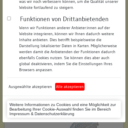
was wir noch verbessern können, um die Qualität unserer
Hausnummer:
26
Website fortlaufend zu steigern.
Funktionen von Drittanbietenden
Postleitzahl:
78462
Wenn wir Funktionen anderer Anbieter:innen auf der
Stadt-Teilort:
Konstanz
Website integrieren, können wir Ihnen dadurch weitere
Inhalte anbieten. Dies betrifft beispielsweise die
Regierungsbezirk:
Freiburg
Darstellung lokalisierter Daten in Karten. Möglicherweise
werden damit die Anbietenden der Funktionen dadurch
Kreis:
Konstanz (Landkreis)
ebenfalls Cookies nutzen. Sie können dies aber auch
global deaktivieren, indem Sie die Einstellungen Ihres
Wohnplatzschlüssel:
8335043012
Browsers anpassen.
Flurstücknummer:
keine
Ausgewählte akzeptieren
Alle akzeptieren
Historischer Straßenname:
keiner
Historische Gebäudenummer:
keine
Weitere Informationen zu Cookies und eine Möglichkeit zur
Bearbeitung Ihrer Cookie-Auswahl finden Sie im Bereich
Lage des Wohnplatzes:
Impressum & Datenschutzerklärung